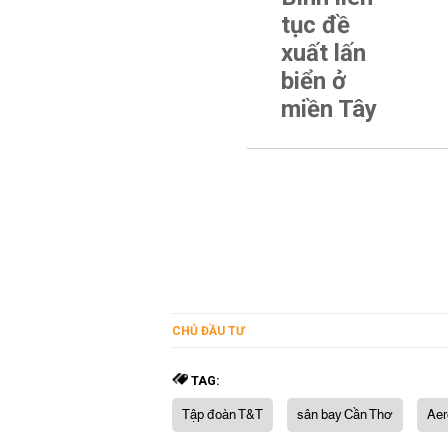
tục đề
xuất lấn
biển ở
miền Tây
CHỦ ĐẦU TƯ
TAG:
Tập đoàn T&T
sân bay Cần Thơ
Aer