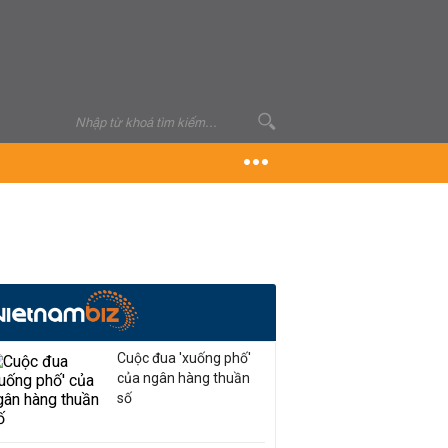
Cuộc đua 'xuống phố'
của ngân hàng thuần
số