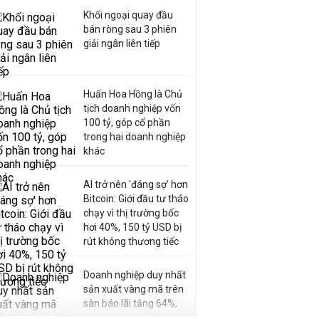
Khối ngoại quay đầu
bán ròng sau 3 phiên
giải ngân liên tiếp
Huấn Hoa Hồng là Chủ
tịch doanh nghiệp vốn
100 tỷ, góp cổ phần
trong hai doanh nghiệp
khác
AI trở nên 'đáng sợ' hơn
Bitcoin: Giới đầu tư tháo
chạy vì thị trường bốc
hơi 40%, 150 tỷ USD bị
rút không thương tiếc
Doanh nghiệp duy nhất
sản xuất vàng mã trên
sàn báo lãi tăng 64%,
không vay một đồng