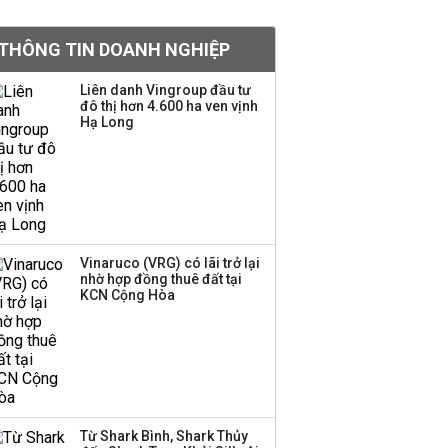
nào từ ngân hàng
THÔNG TIN DOANH NGHIỆP
Con gái tỷ phú Phạm
Nhật Vượng lần đầu
Liên danh Vingroup đầu tư
tham gia vào hệ sinh
đô thị hơn 4.600 ha ven vịnh
Hạ Long
thái Vingroup
Hơn 227.000 tài khoản
gia nhập thị trường
chứng khoán trong
tháng 7 biến động
Vinaruco (VRG) có lãi trở lại
nhờ hợp đồng thuê đất tại
Bamboo Capital và
KCN Cộng Hòa
BCG Land bị hủy tư
cách công ty đại chúng
Thị trường thường
‘phất lên’ trong tháng 8,
Từ Shark Bình, Shark Thủy
nhóm ngành nào có