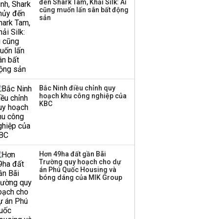
đến Shark Tam, Khải Silk: Ai
tiềm năng dẫn sóng?
cũng muốn lấn sân bất động
sản
Bắc Ninh điều chỉnh quy
hoạch khu công nghiệp của
KBC
Hơn 49ha đất gần Bãi
Trường quy hoạch cho dự
án Phú Quốc Housing và
bóng dáng của MIK Group