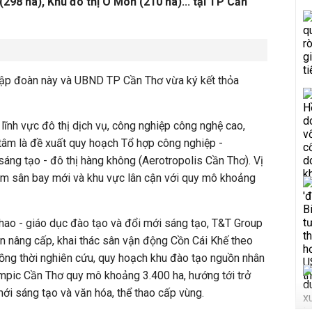
298 ha), Khu đô thị Ô Môn (210 ha)... tại TP Cần
 tập đoàn này và UBND TP Cần Thơ vừa ký kết thỏa
lĩnh vực đô thị dịch vụ, công nghiệp công nghệ cao,
tâm là đề xuất quy hoạch Tổ hợp công nghiệp -
sáng tạo - đô thị hàng không (Aerotropolis Cần Thơ). Vị
gồm sân bay mới và khu vực lân cận với quy mô khoảng
 thao - giáo dục đào tạo và đổi mới sáng tạo, T&T Group
n nâng cấp, khai thác sân vận động Cồn Cái Khế theo
 đồng thời nghiên cứu, quy hoạch khu đào tạo nguồn nhân
ympic Cần Thơ quy mô khoảng 3.400 ha, hướng tới trở
 mới sáng tạo và văn hóa, thể thao cấp vùng.