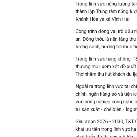
Trong lĩnh vực năng lượng tá
thành lập Trung tâm năng lượ
Khánh Hòa và xã Vĩnh Hải.
Công trình đóng vai trò đầu m
án. Đồng thời, là nền tảng th
lượng sạch, hướng tới mục ti
Trong lĩnh vực hàng không, 
thương mại, xem xét đề xuấ
Thơ nhằm thu hút khách du lị
Ngoài ra trong lĩnh vực tài c
chính, ngân hàng số và tiện 
vực nông nghiệp công nghệ ca
từ sản xuất - chế biến - logi
Giai đoạn 2026 - 2030, T&T G
khai ưu tiên trong lĩnh vực hạ
phát triển đô thị quy mô lớn.