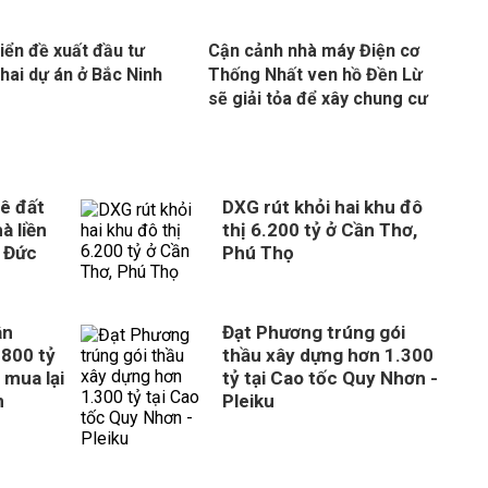
iển đề xuất đầu tư
Cận cảnh nhà máy Điện cơ
hai dự án ở Bắc Ninh
Thống Nhất ven hồ Đền Lừ
sẽ giải tỏa để xây chung cư
ê đất
DXG rút khỏi hai khu đô
à liền
thị 6.200 tỷ ở Cần Thơ,
 Đức
Phú Thọ
ân
Đạt Phương trúng gói
800 tỷ
thầu xây dựng hơn 1.300
 mua lại
tỷ tại Cao tốc Quy Nhơn -
n
Pleiku