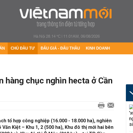
Hà Nội 28.14 °C
|
11:01AM, 06/08/2026
ÁN
CHỦ ĐẦU TƯ
ĐẤU GIÁ - ĐẤU THẦU
KINH DOANH
n hàng chục nghìn hecta ở Cần
h tổ hợp công nghiệp (16.000 - 18.000 ha), nghiên
õ Văn Kiệt – Khu 1, 2 (500 ha), Khu đô thị mới hai bên