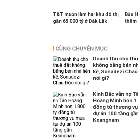
T&T muốn làm hai khu đô thị
Bầu H
gần 65.000 tỷ ở Đắk Lắk
thêm 
CÙNG CHUYÊN MỤC
Doanh thu cho thu
không bằng bán nh
kề, Sonadezi Châu
nói gì?
Kinh Bắc vẫn nợ T
Hoàng Minh hơn 1.
đồng từ thương vụ
dự án 100 tầng gầ
Keangnam