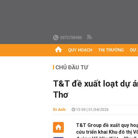
0975798489
QUY HOẠCH
THỊ TRƯỜNG
DỰ 
CHỦ ĐẦU TƯ
T&T đề xuất loạt dự á
Thơ
Di Anh
15:09 | 01/04/2026
T&T Group đề xuất quy hoạc
cứu triển khai Khu đô thị V