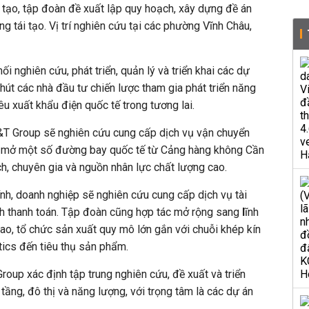
i tạo, tập đoàn đề xuất lập quy hoạch, xây dựng đề án
ng tái tạo.
Vị trí nghiên cứu tại các phường Vĩnh Châu,
ối nghiên cứu, phát triển, quản lý và triển khai các dự
u hút các nhà đầu tư chiến lược tham gia phát triển năng
êu xuất khẩu điện quốc tế trong tương lai.
T&T Group sẽ nghiên cứu cung cấp dịch vụ vận chuyển
t mở một số đường bay quốc tế từ Cảng hàng không Cần
ch, chuyên gia và nguồn nhân lực chất lượng cao.
hính, doanh nghiệp sẽ nghiên cứu cung cấp dịch vụ tài
ích thanh toán. Tập đoàn cũng hợp tác mở rộng
sang
l
ĩnh
o, tổ chức sản xuất quy mô lớn gắn với chuỗi khép kín
stics đến tiêu thụ sản phẩm.
roup xác định tập trung nghiên cứu, đề xuất và triển
 tầng, đô thị và năng lượng, với trọng tâm là các dự án