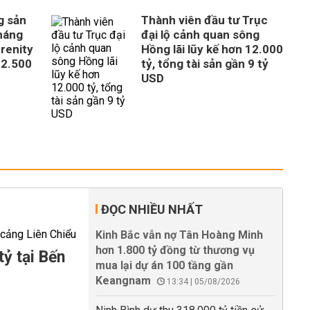
g sản
Thành viên đầu tư Trục
tháng
đại lộ cảnh quan sông
erenity
Hồng lãi lũy kế hơn 12.000
 2.500
tỷ, tổng tài sản gần 9 tỷ
USD
ĐỌC NHIỀU NHẤT
Kinh Bắc vẫn nợ Tân Hoàng Minh
hơn 1.800 tỷ đồng từ thương vụ
tỷ tại Bến
mua lại dự án 100 tầng gần
Keangnam
13:34 | 05/08/2026