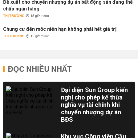
Đề xuất cho chuyển nhượng dự án bất động sản đang thế
chấp ngân hàng
THỊ TRƯỜNG
15 giờ trước
Chung cư đến mốc niên hạn không phải hết giá trị
THỊ TRƯỜNG
15 giờ trước
ĐỌC NHIỀU NHẤT
Đại diện Sun Group kiến
nghị cho phép kế thừa
nghĩa vụ tài chính khi
chuyển nhượng dự án
BĐS
Khu vực Công viên Cầu