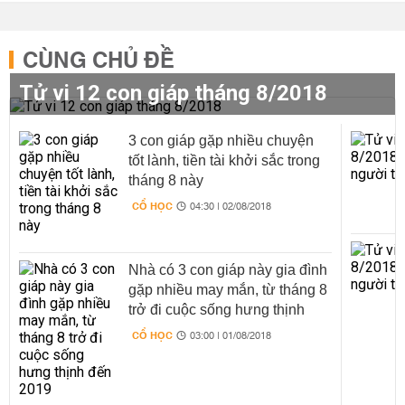
CÙNG CHỦ ĐỀ
Tử vi 12 con giáp tháng 8/2018
3 con giáp gặp nhiều chuyện
tốt lành, tiền tài khởi sắc trong
tháng 8 này
CỔ HỌC
04:30 | 02/08/2018
Nhà có 3 con giáp này gia đình
gặp nhiều may mắn, từ tháng 8
trở đi cuộc sống hưng thịnh
đến 2019
CỔ HỌC
03:00 | 01/08/2018