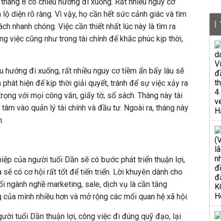
 tháng 8 có chiều hướng đi xuống. Rất nhiều nguy cơ
lộ diện rõ ràng. Vì vậy, họ cần hết sức cảnh giác và tìm
ch nhanh chóng. Việc cần thiết nhất lúc này là tìm ra
g việc cũng như trong tài chính để khắc phúc kịp thời,
u hướng đi xuống, rất nhiều nguy cơ tiềm ẩn bấy lâu sẽ
phát hiện để kịp thời giải quyết, tránh để sự việc xảy ra
 trọng với mọi công văn, giấy tờ, sổ sách. Tháng này tài
ú tâm vào quản lý tài chính và đầu tư. Ngoài ra, tháng này
n.
iệp của người tuổi Dần sẽ có bước phát triển thuận lợi,
sẽ có cơ hội rất tốt để tiến triển. Lời khuyên dành cho
i ngành nghề marketing, sale, dịch vụ là cần tăng
g của mình nhiều hơn và mở rộng các mối quan hệ xã hội.
gười tuổi Dần thuận lợi, công việc đi đúng quỹ đạo, lại