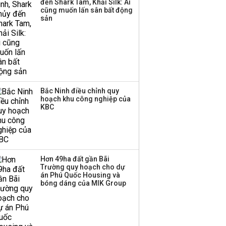
đến Shark Tam, Khải Silk: Ai
cũng muốn lấn sân bất động
Thành viên HĐQT
sản
VPBankS xin từ nhiệm
Bắc Ninh điều chỉnh quy
hoạch khu công nghiệp của
KBC
Hơn 49ha đất gần Bãi
Trường quy hoạch cho dự
án Phú Quốc Housing và
bóng dáng của MIK Group