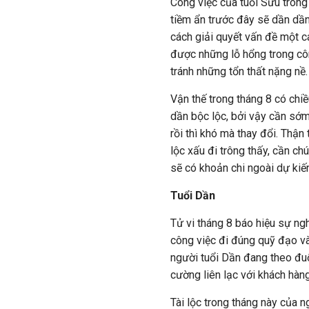
Công việc của tuổi Sửu trong
tiềm ẩn trước đây sẽ dần dần 
cách giải quyết vấn đề một cá
được những lỗ hổng trong côn
tránh những tổn thất nặng nề.
Vận thế trong tháng 8 có chiề
dần bộc lộc, bởi vậy cần sớm 
rồi thì khó mà thay đổi. Thận
lộc xấu đi trông thấy, cần ch
sẽ có khoản chi ngoài dự kiế
Tuổi Dần
Tử vi tháng 8 báo hiệu sự ngh
công việc đi đúng quỹ đạo và 
người tuổi Dần đang theo đuổ
cường liên lạc với khách hàn
Tài lộc trong tháng này của n