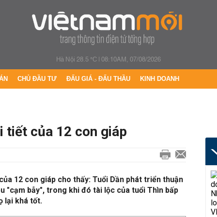
Hà Nội 28.5 °C
|
08:10AM, 07/08/2026
ÁN
CHỦ ĐẦU TƯ
ĐẤU GIÁ - ĐẤU THẦU
KINH DOANH
 tiết của 12 con giáp
 của 12 con giáp cho thấy: Tuổi Dần phát triển thuận
ều "cạm bẫy", trong khi đó tài lộc của tuổi Thìn bấp
 lại khá tốt.