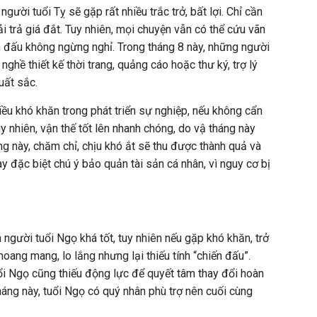
gười tuổi Tỵ sẽ gặp rất nhiều trắc trở, bất lợi. Chỉ cần
ải trả giá đắt. Tuy nhiên, mọi chuyện vẫn có thể cứu vãn
ấn đấu không ngừng nghỉ. Trong tháng 8 này, những người
nghề thiết kế thời trang, quảng cáo hoặc thư ký, trợ lý
uất sắc.
iều khó khăn trong phát triển sự nghiệp, nếu không cẩn
uy nhiên, vận thế tốt lên nhanh chóng, do vậ tháng này
háng này, chăm chỉ, chịu khó ắt sẽ thu được thành quả và
 đặc biệt chú ý bảo quản tài sản cá nhân, vì nguy cơ bị
a người tuổi Ngọ khá tốt, tuy nhiên nếu gặp khó khăn, trở
hoang mang, lo lắng nhưng lại thiếu tính “chiến đấu”.
ổi Ngọ cũng thiếu động lực để quyết tâm thay đổi hoàn
háng này, tuổi Ngọ có quý nhân phù trợ nên cuối cùng