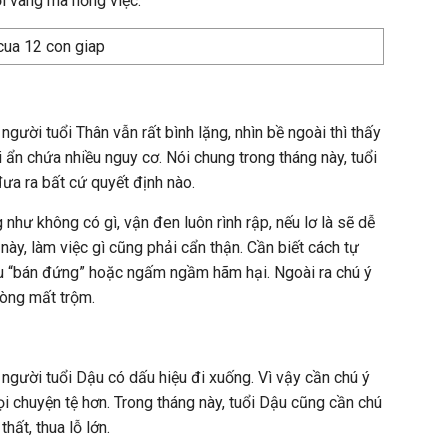
i vàng mà hỏng việc.
người tuổi Thân vẫn rất bình lặng, nhìn bề ngoài thì thấy
i ẩn chứa nhiều nguy cơ. Nói chung trong tháng này, tuổi
đưa ra bất cứ quyết định nào.
 như không có gì, vận đen luôn rình rập, nếu lơ là sẽ dễ
này, làm việc gì cũng phải cẩn thận. Cần biết cách tự
ấu “bán đứng” hoặc ngấm ngầm hãm hại. Ngoài ra chú ý
hòng mất trộm.
 người tuổi Dậu có dấu hiệu đi xuống. Vì vậy cần chú ý
i chuyện tệ hơn. Trong tháng này, tuổi Dậu cũng cần chú
thất, thua lỗ lớn.