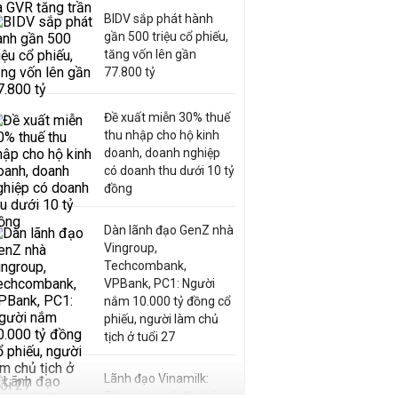
BIDV sắp phát hành
gần 500 triệu cổ phiếu,
tăng vốn lên gần
77.800 tỷ
Đề xuất miễn 30% thuế
thu nhập cho hộ kinh
doanh, doanh nghiệp
có doanh thu dưới 10 tỷ
đồng
Dàn lãnh đạo GenZ nhà
Vingroup,
Techcombank,
VPBank, PC1: Người
nắm 10.000 tỷ đồng cổ
phiếu, người làm chủ
tịch ở tuổi 27
Lãnh đạo Vinamilk:
Tăng quy mô đàn bò