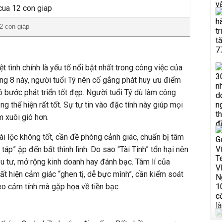
12 con giáp
t tình chính là yếu tố nổi bật nhất trong công việc của
háng 8 này, người tuổi Tý nên cố gắng phát huy ưu điểm
 bước phát triển tốt đẹp. Người tuổi Tý dù làm công
ng thể hiện rất tốt. Sự tự tin vào đặc tính này giúp mọi
m xuôi gió hơn.
 tài lộc không tốt, cần đề phòng cảnh giác, chuẩn bị tâm
táp” ập đến bất thình lình. Do sao “Tài Tinh” tổn hại nên
u tư, mở rộng kinh doanh hay đánh bạc. Tâm lí của
ất hiện cảm giác “ghen tị, dễ bực mình”, cần kiểm soát
o cảm tính mà gặp họa về tiền bạc.