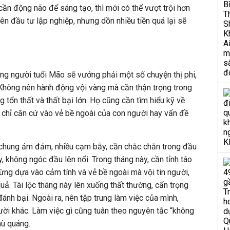
cần động não để sáng tạo, thì mới có thể vượt trội hơn
 nên đầu tư lập nghiệp, nhưng dồn nhiều tiền quá lại sẽ
ăng người tuổi Mão sẽ vướng phải một số chuyện thị phi,
 Không nên hành động vội vàng mà cần thận trọng trong
tổn thất và thất bại lớn. Họ cũng cần tìm hiểu kỹ về
 chỉ căn cứ vào vẻ bề ngoài của con người hay vấn đề
n chung ảm đảm, nhiều cạm bẫy, cần chắc chắn trong đầu
y, không ngóc đầu lên nổi. Trong tháng này, cần tỉnh táo
đừng dựa vào cảm tính và vẻ bề ngoài mà vội tin người,
ả. Tài lộc tháng này lên xuống thất thường, cẩn trọng
 đánh bại. Ngoài ra, nên tập trung làm việc của mình,
ời khác. Làm việc gì cũng tuân theo nguyên tắc “không
mù quáng.