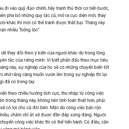
ầu đi vào quỹ đạo chính, hãy tranh thủ thời cơ tiến bước,
 nên phá bỏ những quy tắc cũ, mở ra cục diện mới, thay
ời khác thì mới có thể tránh được thất bại. Tháng này
hận nhiều “bổng lộc”.
 dễ thay đổi theo ý kiến của người khác dù trong lòng
uyên tắc của riêng mình. Vì biết phấn đấu theo mục tiêu
háng này, sự nghiệp của họ sẽ có những chuyển biến tốt
hi nhớ rằng càng muốn vươn lên trong sự nghiệp thì lại
gì đã có trong tay.
biến theo chiều hướng tích cực, thu nhập từ công việc
ên trong tháng này, không nên tính toán thiệt hơn, phải
 sẽ có lợi cho cả đôi bên. Mặc dù công việc bận rộn
 nhiều, chăm chỉ ắt sẽ được đền đáp xứng đáng. Người
huyển công việc khác thì có thể tiến hành. Có điều, cần