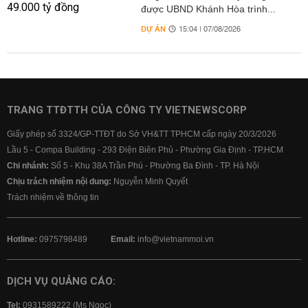
được UBND Khánh Hòa trình...
DỰ ÁN
15:04 | 07/08/2026
TRANG TTĐTTH CỦA CÔNG TY VIETNEWSCORP
Giấy phép số 3324/GP-TTĐT do Sở VH&TT TPHCM cấp ngày 20/3/2026
Lầu 5 - Compa Building - 293 Điện Biên Phủ - Phường Gia Định - TP.HCM
Chi nhánh:
Số 5 - Khu 38A Trần Phú - Phường Ba Đình - TP. Hà Nội
Chịu trách nhiệm nội dung:
Nguyễn Minh Quyết
Trách nhiệm về thông tin
Hotline:
0975798489
Email:
info@vietnammoi.vn
DỊCH VỤ QUẢNG CÁO:
Tel:
0931589222 (Ms Ngọc)