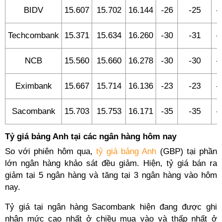
BIDV
15.607
15.702
16.144
-26
-25
-
Techcombank
15.371
15.634
16.260
-30
-31
-
NCB
15.560
15.660
16.278
-30
-30
-
Eximbank
15.667
15.714
16.136
-23
-23
-
Sacombank
15.703
15.753
16.171
-35
-35
-
Tỷ giá bảng Anh tại các ngân hàng hôm nay
So với phiên hôm qua,
tỷ giá bảng Anh
(GBP) tại phần
lớn ngân hàng khảo sát đều giảm. Hiện, tỷ giá bán ra
giảm tại 5 ngân hàng và tăng tại 3 ngân hàng vào hôm
nay.
Tỷ giá tại ngân hàng Sacombank hiện đang được ghi
nhận mức cao nhất ở chiều mua vào và thấp nhất ở