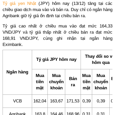
Tỷ giá yen Nhật
(JPY) hôm nay (13/12) tăng tại các
chiều giao dịch mua vào và bán ra. Duy chỉ có ngân hàng
Agribank giữ tỷ giá ổn định tại chiều bán ra.
Tỷ giá cao nhất ở chiều mua vào đạt mức 164,33
VND/JPY và tỷ giá thấp nhất ở chiều bán ra đạt mức
168,91 VND/JPY, cùng ghi nhận tại ngân hàng
Eximbank.
Thay đổi so vớ
Tỷ giá JPY hôm nay
hôm qua
Ngân hàng
Mua
Mua
Mua
Mua
Bán
B
tiền
chuyển
tiền
chuyển
ra
r
mặt
khoản
mặt
khoản
VCB
162,04
163,67
171,53
0,39
0,39
0,
Agribank
163,8
164,46
168,96
0,31
0,31