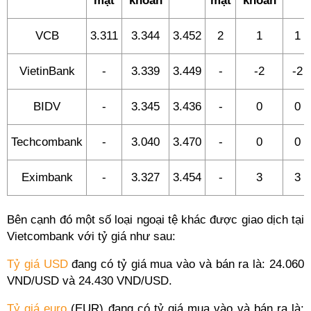
mặt
khoản
mặt
khoản
VCB
3.311
3.344
3.452
2
1
1
VietinBank
-
3.339
3.449
-
-2
-2
BIDV
-
3.345
3.436
-
0
0
Techcombank
-
3.040
3.470
-
0
0
Eximbank
-
3.327
3.454
-
3
3
Bên cạnh đó một số loại ngoại tệ khác được giao dịch tại
Vietcombank với tỷ giá như sau:
Tỷ giá USD
đang có tỷ giá mua vào và bán ra là: 24.060
VND/USD và 24.430 VND/USD.
Tỷ giá euro
(EUR) đang có tỷ giá mua vào và bán ra là: