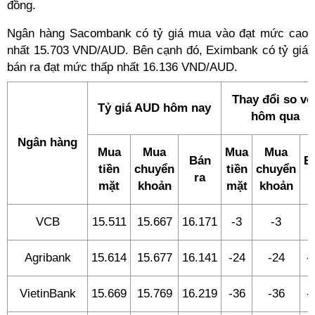
đồng.
Ngân hàng Sacombank có tỷ giá mua vào đạt mức cao
nhất 15.703 VND/AUD. Bên cạnh đó, Eximbank có tỷ giá
bán ra đạt mức thấp nhất 16.136 VND/AUD.
Thay đổi so vớ
Tỷ giá AUD hôm nay
hôm qua
Ngân hàng
Mua
Mua
Mua
Mua
Bán
B
tiền
chuyển
tiền
chuyển
ra
r
mặt
khoản
mặt
khoản
VCB
15.511
15.667
16.171
-3
-3
-
Agribank
15.614
15.677
16.141
-24
-24
-
VietinBank
15.669
15.769
16.219
-36
-36
-