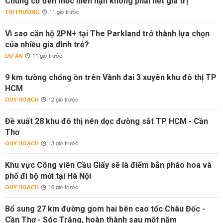
Chung cư đến mốc niên hạn không phải hết giá trị
THỊ TRƯỜNG
11 giờ trước
Vì sao căn hộ 2PN+ tại The Parkland trở thành lựa chọn
của nhiều gia đình trẻ?
DỰ ÁN
11 giờ trước
9 km tường chống ồn trên Vành đai 3 xuyên khu đô thị TP
HCM
QUY HOẠCH
12 giờ trước
Đề xuất 28 khu đô thị nén dọc đường sắt TP HCM - Cần
Thơ
QUY HOẠCH
13 giờ trước
Khu vực Công viên Cầu Giấy sẽ là điểm bắn pháo hoa và
phố đi bộ mới tại Hà Nội
QUY HOẠCH
16 giờ trước
Bổ sung 27 km đường gom hai bên cao tốc Châu Đốc -
Cần Thơ - Sóc Trăng, hoàn thành sau một năm