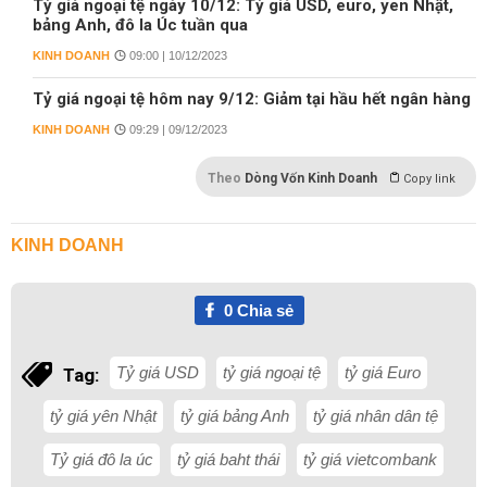
Tỷ giá ngoại tệ ngày 10/12: Tỷ giá USD, euro, yen Nhật,
bảng Anh, đô la Úc tuần qua
KINH DOANH
09:00 | 10/12/2023
Tỷ giá ngoại tệ hôm nay 9/12: Giảm tại hầu hết ngân hàng
KINH DOANH
09:29 | 09/12/2023
Theo
Dòng Vốn Kinh Doanh
Copy link
KINH DOANH
0
Chia sẻ
Tỷ giá USD
tỷ giá ngoại tệ
tỷ giá Euro
Tag:
tỷ giá yên Nhật
tỷ giá bảng Anh
tỷ giá nhân dân tệ
Tỷ giá đô la úc
tỷ giá baht thái
tỷ giá vietcombank