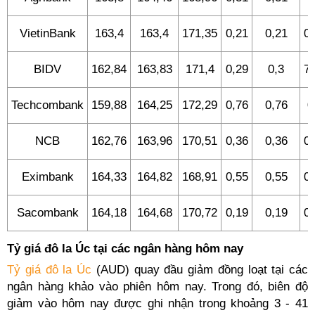
VietinBank
163,4
163,4
171,35
0,21
0,21
0,
BIDV
162,84
163,83
171,4
0,29
0,3
7,
Techcombank
159,88
164,25
172,29
0,76
0,76
0
NCB
162,76
163,96
170,51
0,36
0,36
0,
Eximbank
164,33
164,82
168,91
0,55
0,55
0,
Sacombank
164,18
164,68
170,72
0,19
0,19
0,
Tỷ giá đô la Úc tại các ngân hàng hôm nay
Tỷ giá đô la Úc
(AUD) quay đầu giảm đồng loạt tại các
ngân hàng khảo vào phiên hôm nay. Trong đó, biên độ
giảm vào hôm nay được ghi nhận trong khoảng 3 - 41