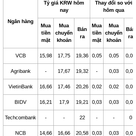
Tỷ giá KRW hôm
Thay đổi so với
nay
hôm qua
Ngân hàng
Mua
Mua
Mua
Mua
Bán
Bán
tiền
chuyển
tiền
chuyển
ra
ra
mặt
khoản
mặt
khoản
VCB
15,98
17,75
19,36
0,05
0,05
0,05
Agribank
-
17,67
19,32
-
0,03
0,03
VietinBank
16,66
17,46
20,26
0,02
0,02
0,02
BIDV
16,21
17,9
19,21
0,03
0,03
0,03
Techcombank
-
-
22
-
-
0
NCB
14,66
16,66
20,58
0,03
0,03
0,03