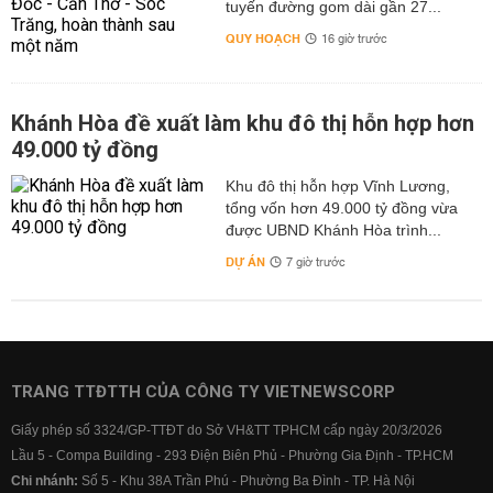
tuyến đường gom dài gần 27...
QUY HOẠCH
16 giờ trước
Khánh Hòa đề xuất làm khu đô thị hỗn hợp hơn
49.000 tỷ đồng
Khu đô thị hỗn hợp Vĩnh Lương,
tổng vốn hơn 49.000 tỷ đồng vừa
được UBND Khánh Hòa trình...
DỰ ÁN
7 giờ trước
TRANG TTĐTTH CỦA CÔNG TY VIETNEWSCORP
Giấy phép số 3324/GP-TTĐT do Sở VH&TT TPHCM cấp ngày 20/3/2026
Lầu 5 - Compa Building - 293 Điện Biên Phủ - Phường Gia Định - TP.HCM
Chi nhánh:
Số 5 - Khu 38A Trần Phú - Phường Ba Đình - TP. Hà Nội