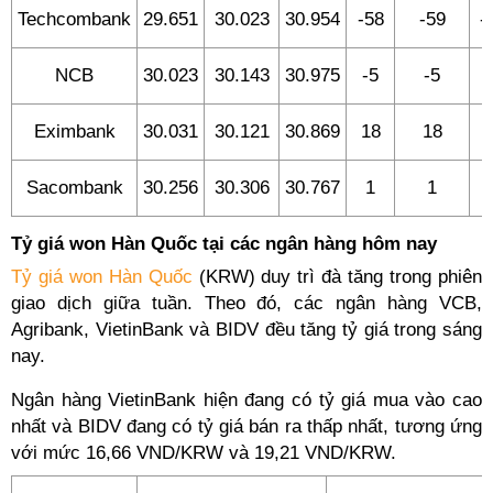
Techcombank
29.651
30.023
30.954
-58
-59
-
NCB
30.023
30.143
30.975
-5
-5
Eximbank
30.031
30.121
30.869
18
18
1
Sacombank
30.256
30.306
30.767
1
1
-
Tỷ giá won Hàn Quốc tại các ngân hàng hôm nay
Tỷ giá won Hàn Quốc
(KRW) duy trì đà tăng trong phiên
giao dịch giữa tuần. Theo đó, các ngân hàng VCB,
Agribank, VietinBank và BIDV đều tăng tỷ giá trong sáng
nay.
Ngân hàng VietinBank hiện đang có tỷ giá mua vào cao
nhất và BIDV đang có tỷ giá bán ra thấp nhất, tương ứng
với mức 16,66 VND/KRW và 19,21 VND/KRW.