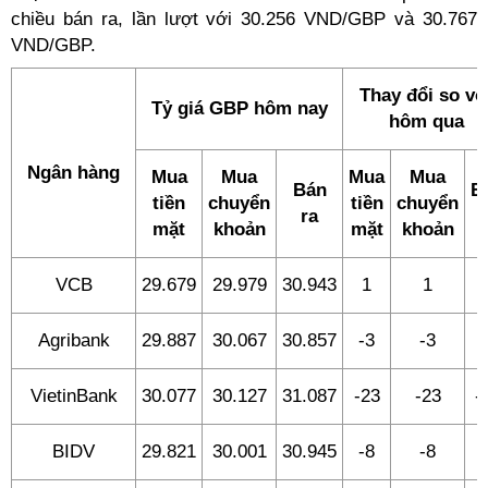
chiều bán ra, lần lượt với 30.256 VND/GBP và 30.767
VND/GBP.
Thay đổi so vớ
Tỷ giá GBP hôm nay
hôm qua
Ngân hàng
Mua
Mua
Mua
Mua
Bán
B
tiền
chuyển
tiền
chuyển
ra
r
mặt
khoản
mặt
khoản
VCB
29.679
29.979
30.943
1
1
Agribank
29.887
30.067
30.857
-3
-3
-
VietinBank
30.077
30.127
31.087
-23
-23
-
BIDV
29.821
30.001
30.945
-8
-8
-