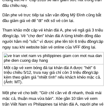
đấu chiều nay.
Dân phe vé trực tiếp tại sân vận động Mỹ Đình cũng bắt
đầu giảm giá vé để "đi" nốt số vé còn lại.
Tham khảo một cặp vé khán đài A, phe vé ngã giá 3 triệu
đồng/cặp. Vé "chợ đen" khán đài A từng khiến đông đảo
người hâm mộ "sốc" vì được phe lên tới 6 triệu đồng/cặp
ngay sau khi website bán vé online của VFF đóng lại.
Một cặp vé xem bóng đá tại khán đài A được "hét" 6
triệu chiều 5/12, trưa nay giá chỉ còn 3 triệu đồng/cặp
kèm theo giảm giá "nhiệt tình" nếu khách khéo mặc cả.
(Ảnh: MT).
Một phe vé cho biết: "Giờ chỉ cần vé đi nhanh, thoải mái
mặc cả, thuận mua vừa bán". Xòe gần 10 tấm vé xem
trận
Việt Nam
vs Philippines tại khán đài A, người phe vé