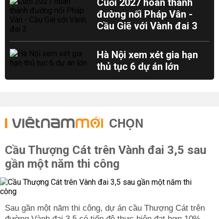
Cuối 2027 hoàn thành
đường nối Pháp Vân -
Cầu Giẽ với Vành đai 3
Hà Nội xem xét gia hạn
thủ tục 6 dự án lớn
CHỌN
Cầu Thượng Cát trên Vành đai 3,5 sau
gần một năm thi công
Sau gần một năm thi công, dự án cầu Thượng Cát trên
đường Vành đai 3,5 có tiến độ thực hiện đạt hơn 10%.