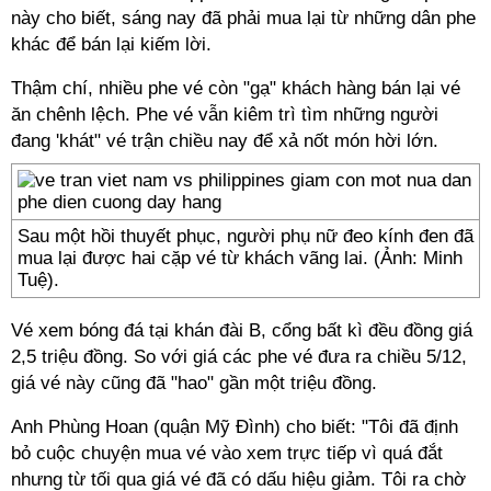
này cho biết, sáng nay đã phải mua lại từ những dân phe
khác để bán lại kiếm lời.
Thậm chí, nhiều phe vé còn "gạ" khách hàng bán lại vé
ăn chênh lệch. Phe vé vẫn kiêm trì tìm những người
đang 'khát" vé trận chiều nay để xả nốt món hời lớn.
Sau một hồi thuyết phục, người phụ nữ đeo kính đen đã
mua lại được hai cặp vé từ khách vãng lai. (Ảnh: Minh
Tuệ).
Vé xem bóng đá tại khán đài B, cổng bất kì đều đồng giá
2,5 triệu đồng. So với giá các phe vé đưa ra chiều 5/12,
giá vé này cũng đã "hao" gần một triệu đồng.
Anh Phùng Hoan (quận Mỹ Đình) cho biết: "Tôi đã định
bỏ cuộc chuyện mua vé vào xem trực tiếp vì quá đắt
nhưng từ tối qua giá vé đã có dấu hiệu giảm. Tôi ra chờ