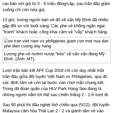
rao bán với giá từ 5 - 6 triệu đồng/cặp, sau trận đấu giảm
xuống chỉ còn nửa giá.
13 giờ, lượng người bán vé đổ về sân Mỹ Đình đã nhiều
gấp đôi so với buổi sáng. Các phe vé không ngần ngại
"tranh" khách hoặc công khai cầm vé "vẫy" khách hàng.
Lượng phe vé nườm nượp "kéo" về sân vận đọng Mỹ
Đình. (Ảnh: MT).
Lượt trận bán kết AFF Cup 2018 chỉ còn duy nhất một
trận đấu giữa đội tuyển Việt Nam vs Philippines, qua đó
xác định tấm vé còn lại bước vào chơi trận chung kết.
Trong đó đoàn quân của HLV Park Hang Seo đang là
những người nắm lợi thế sau chiến thắng 2 - 1 ở lượt đi.
Sau 90 phút thi đấu nghẹt thở chiều qua (5/12), đội tuyển
Malaysia cầm hòa Thái Lan 2 - 2 và giành tấm vé vào