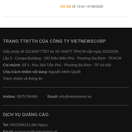
DỰ ÁN
15:04 | 07/08/2026
TRANG TTĐTTH CỦA CÔNG TY VIETNEWSCORP
Giấy phép số 3324/GP-TTĐT do Sở VH&TT TPHCM cấp ngày 20/3/2026
Lầu 5 - Compa Building - 293 Điện Biên Phủ - Phường Gia Định - TP.HCM
Chi nhánh:
Số 5 - Khu 38A Trần Phú - Phường Ba Đình - TP. Hà Nội
Chịu trách nhiệm nội dung:
Nguyễn Minh Quyết
Trách nhiệm về thông tin
Hotline:
0975798489
Email:
info@vietnammoi.vn
DỊCH VỤ QUẢNG CÁO:
Tel:
0931589222 (Ms Ngọc)
Email:
quangcao@vietnammoi.vn