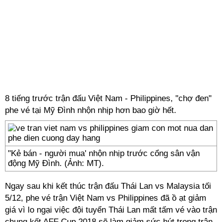
8 tiếng trước trận đấu Việt Nam - Philippines, "chợ đen"
phe vé tại Mỹ Đình nhộn nhịp hơn bao giờ hết.
"Kẻ bán - người mua' nhộn nhịp trước cổng sân vận
động Mỹ Đình. (Ảnh: MT).
Ngay sau khi kết thúc trận đấu Thái Lan vs Malaysia tối
5/12, phe vé trận Việt Nam vs Philippines đã ồ ạt giảm
giá vì lo ngại việc đội tuyển Thái Lan mất tấm vé vào trận
chung kết AFF Cup 2018 sẽ làm giảm sức hút trong trận