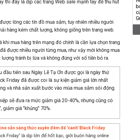
y thì đây là dịp các trang Web sale mạnh tay để thu hút
t được lòng các tín đồ mua sắm, tuy nhiên nhiều người
hải hàng kém chất lượng, không giống trên trang web.
iá khi mua hàng trên mạng đó chính là cần lựa chọn trang
à đã được nhiều người từng mua, như vậy mới không mua
ượng tránh bị lừa và không đúng với số tiền bỏ ra.
u đầu tiên sau Ngày Lễ Tạ Ơn được gọi là ngày thứ
ack Friday đã được coi là sự kiện giảm giá lớn nhất
ùng và nhà sản xuất bước vào mùa mua sắm sôi động.
hiệp sẽ đưa ra mức giảm giá 20-40%, nhưng cũng có
", giảm giá "khủng" 70%.
ine sẵn sàng thức xuyên đêm để 'canh' Black Friday
ck Friday" là dịp lớn để hốt bạc, giới buôn hàng online