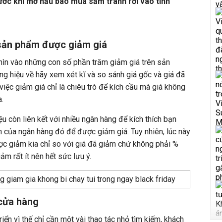
rước khi mở hầu bao mua sắm tránh rơi vào tình
 sản phẩm được giảm giá
hìn vào những con số phần trăm giảm giá trên sản
 hiệu về hãy xem xét kĩ và so sánh giá gốc và giá đã
iệc giảm giá chỉ là chiêu trò để kích cầu mà giá không
.
u còn liên kết với nhiều ngân hàng để kích thích bạn
 của ngân hàng đó để được giảm giá. Tuy nhiên, lúc này
ợc giảm kia chỉ so với giá đã giảm chứ không phải %
iảm rất ít nên hết sức lưu ý.
 cửa hàng
riển vì thế chỉ cần một vài thao tác nhỏ tìm kiếm, khách