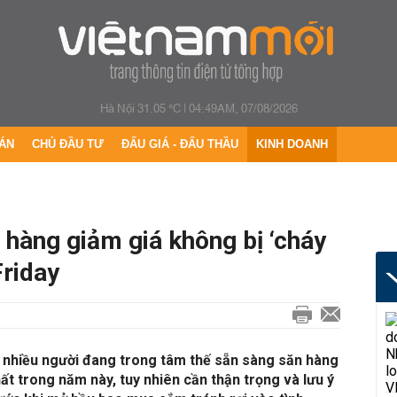
Hà Nội 31.05 °C
|
04:49AM, 07/08/2026
ÁN
CHỦ ĐẦU TƯ
ĐẤU GIÁ - ĐẤU THẦU
KINH DOANH
n hàng giảm giá không bị ‘cháy
Friday
” nhiều người đang trong tâm thế sẵn sàng săn hàng
ất trong năm này, tuy nhiên cần thận trọng và lưu ý