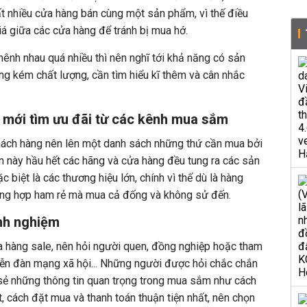
ất nhiều cửa hàng bán cùng một sản phẩm, vì thế điều
iá giữa các cửa hàng để tránh bị mua hớ.
hênh nhau quá nhiều thì nên nghĩ tới khả năng có sản
ng kém chất lượng, cần tìm hiểu kĩ thêm và cân nhắc
 mới tìm ưu đãi từ các kênh mua sắm
khách hàng nên lên một danh sách những thứ cần mua bởi
ần này hầu hết các hãng và cửa hàng đều tung ra các sản
biệt là các thương hiệu lớn, chính vì thế dù là hàng
ờng hợp ham rẻ mà mua cả đống và không sử đến.
inh nghiệm
 hàng sale, nên hỏi người quen, đồng nghiệp hoặc tham
diễn đàn mạng xã hội... Những người được hỏi chắc chắn
sẻ những thông tin quan trọng trong mua sắm như cách
t, cách đặt mua và thanh toán thuận tiện nhất, nên chọn