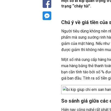
một số bí kíp quan trọng t
trạng “cháy túi”.
Chú ý về giá tiền của
Người tiêu dùng không nên n
phẩm mà sung sướng rinh hàng
giảm của mặt hàng. Nếu như v
được giảm thì không nên mua
Một số nhà cung cấp hàng hiệ
mua hàng bằng thẻ thanh toán
bạn cần tỉnh táo bởi số % đư
giá ban đầu. Tính ra số tiền g
So sánh giá giữa các
Hiện nay công nghệ rất phát t