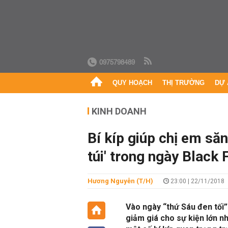
0975798489
QUY HOẠCH
THỊ TRƯỜNG
DỰ 
KINH DOANH
Bí kíp giúp chị em să
túi' trong ngày Black 
Hương Nguyễn (T/H)
23:00 | 22/11/2018
Vào ngày “thứ Sáu đen tối
giảm giá cho sự kiện lớn nh