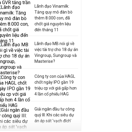
Lãnh đạo Vinamilk:
Tăng quy mô đàn bò
thêm 8.000 con, đã
chốt giá nguyên liệu
đến tháng 11
Lãnh đạo MB nói gì về
việc tài trợ cho 18 dự án
Vingroup, Sungroup và
Masterise?
Công ty con của HAGL
chốt ngày IPO gần 19
triệu cp với giá gấp hơn
4 lần cổ phiếu HAG
Giải ngân đầu tư công
quý III: Khi các siêu dự
án áp sát 'vạch đích'