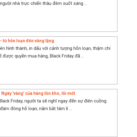
người nhà trực chiến thâu đêm suốt sáng ...
 - từ hỗn loạn đến vắng lặng
iên hình thành, in dấu với cảnh tượng hỗn loạn, thậm chí
 được quyền mua hàng, Black Friday đã ...
 Ngày 'vàng' của hàng tồn kho, lỗi mốt
 Black Friday, người ta sẽ nghĩ ngay đến sự điên cuồng
ám đông hỗ loạn, nắm bắt tâm lí ...