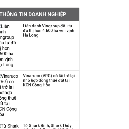
Việt Nam muốn phát
THÔNG TIN DOANH NGHIỆP
triển quỹ hưu trí: Từ tiết
kiệm gia đình thành
Liên danh Vingroup đầu tư
nguồn cấp vốn dài hạn
đô thị hơn 4.600 ha ven vịnh
và kinh nghiệm từ
Hạ Long
Malaysia
Quy mô quỹ PYN Elite
giảm hơn 2.100 tỷ đồng
sau tháng 7 ‘tồi tệ’
Vinaruco (VRG) có lãi trở lại
nhờ hợp đồng thuê đất tại
Iran xem xét cấm tàu
KCN Cộng Hòa
Mỹ qua eo biển
Hormuz, giá dầu bật
tăng trở lại
Thành viên HĐQT
VPBankS xin từ nhiệm
Từ Shark Bình, Shark Thủy