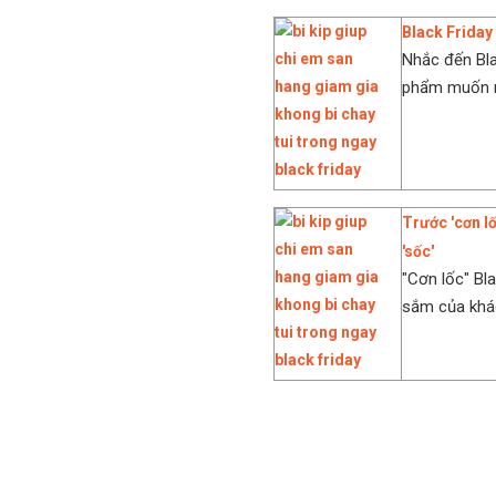
Black Friday
Nhắc đến Bla
phẩm muốn mu
Trước 'cơn lố
'sốc'
"Cơn lốc" Bl
sắm của khác