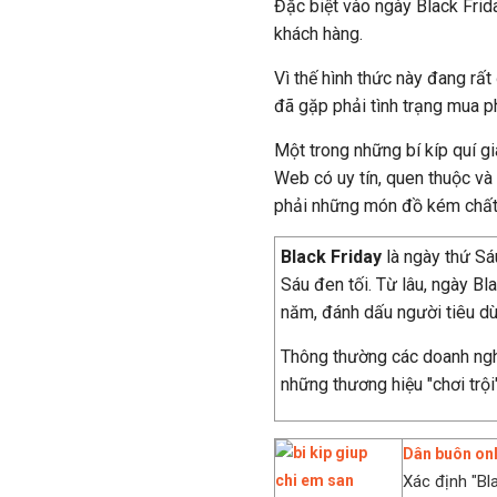
Đặc biệt vào ngày Black Frida
khách hàng.
Vì thế hình thức này đang rấ
đã gặp phải tình trạng mua p
Một trong những bí kíp quí g
Web có uy tín, quen thuộc v
phải những món đồ kém chất l
Black Friday
là ngày thứ Sá
Sáu đen tối. Từ lâu, ngày Bl
năm, đánh dấu người tiêu d
Thông thường các doanh ng
những thương hiệu "chơi trội
Dân buôn onl
Xác định "Bla