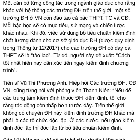
Một cán bộ từng công tác trong ngành giáo dục cho rằng
khác với hệ thống các trường ĐH trên thế giới, một số
trường ĐH ở VN còn đào tạo cả bậc THPT, TC và CĐ.
Mỗi bậc học sẽ có mục tiêu, sứ mạng và chiến lược
khác nhau. Khi đó, việc sử dụng bộ tiêu chuẩn kiểm định
chất lượng dành cho cơ sở giáo dục ĐH (được quy định
trong Thông tư 12/2017) cho các trường ĐH có dạy cả
THPT sẽ là “tào lao”. Từ đó, người này đề xuất: “Cách
tốt nhất hiện nay cần xúc tiến ngay kiểm định chương
trình”.
Tiến sĩ Vũ Thị Phương Anh, Hiệp hội Các trường ĐH, CĐ
VN, cũng từng nói với phóng viên Thanh Niên: “Nếu để
các trung tâm kiểm định thuộc ĐH kiểm định, tôi cho
rằng tác động còn thấp hơn trước đây. Trên thế giới
không có chuyện ĐH này kiểm định trường ĐH khác mà
phải là các tổ chức độc lập. Ở các nước, nếu giao kiểm
định độc lập thì độc lập từ bộ tiêu chuẩn kiểm định.