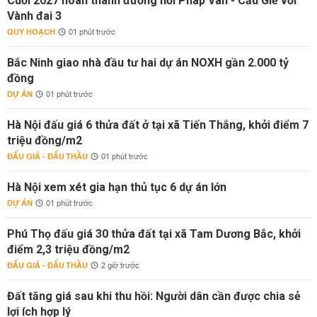
Cuối 2027 hoàn thành đường nối Pháp Vân - Cầu Giẽ với
Vành đai 3
QUY HOẠCH
01 phút trước
Bắc Ninh giao nhà đầu tư hai dự án NOXH gần 2.000 tỷ
đồng
DỰ ÁN
01 phút trước
Hà Nội đấu giá 6 thửa đất ở tại xã Tiến Thắng, khởi điểm 7
triệu đồng/m2
ĐẤU GIÁ - ĐẤU THẦU
01 phút trước
Hà Nội xem xét gia hạn thủ tục 6 dự án lớn
DỰ ÁN
01 phút trước
Phú Thọ đấu giá 30 thửa đất tại xã Tam Dương Bắc, khởi
điểm 2,3 triệu đồng/m2
ĐẤU GIÁ - ĐẤU THẦU
2 giờ trước
Đất tăng giá sau khi thu hồi: Người dân cần được chia sẻ
lợi ích hợp lý