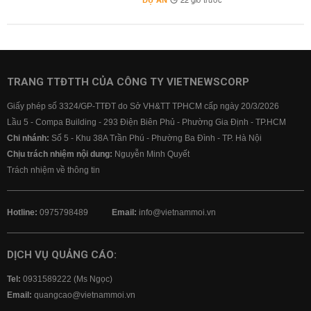
DỰ ÁN
22 giờ trước
TRANG TTĐTTH CỦA CÔNG TY VIETNEWSCORP
Giấy phép số 3324/GP-TTĐT do Sở VH&TT TPHCM cấp ngày 20/3/2026
Lầu 5 - Compa Building - 293 Điện Biên Phủ - Phường Gia Định - TP.HCM
Chi nhánh:
Số 5 - Khu 38A Trần Phú - Phường Ba Đình - TP. Hà Nội
Chịu trách nhiệm nội dung:
Nguyễn Minh Quyết
Trách nhiệm về thông tin
Hotline:
0975798489
Email:
info@vietnammoi.vn
DỊCH VỤ QUẢNG CÁO:
Tel:
0931589222 (Ms Ngọc)
Email:
quangcao@vietnammoi.vn