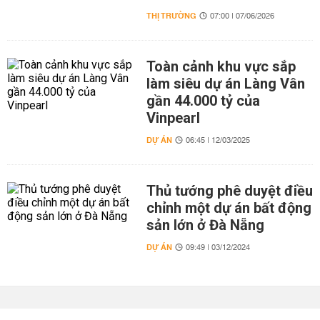
THỊ TRƯỜNG
07:00 | 07/06/2026
Toàn cảnh khu vực sắp
làm siêu dự án Làng Vân
gần 44.000 tỷ của
Vinpearl
DỰ ÁN
06:45 | 12/03/2025
Thủ tướng phê duyệt điều
chỉnh một dự án bất động
sản lớn ở Đà Nẵng
DỰ ÁN
09:49 | 03/12/2024