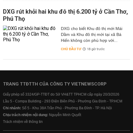
DXG rút khỏi hai khu đô thị 6.200 tỷ ở Cần Thơ,
Phú Thọ
DXG cho biết Khu đô thị mới Mái
Dầm và Khu đô thị mới tại xã Bá
Hiến không còn phù hợp với...
CHỦ ĐẦU TƯ
18 giờ trước
TRANG TTĐTTH CỦA CÔNG TY VIETNEWSCORP
Giấy phép số 3324/GP-TTĐT do Sở VH&TT TPHCM cấp ngày 20/3/2026
Lầu 5 - Compa Building - 293 Điện Biên Phủ - Phường Gia Định - TP.HCM
Chi nhánh:
Số 5 - Khu 38A Trần Phú - Phường Ba Đình - TP. Hà Nội
Chịu trách nhiệm nội dung:
Nguyễn Minh Quyết
Trách nhiệm về thông tin