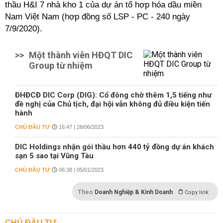
thầu H&I 7 nhà kho 1 của dự án tổ hợp hóa dầu miền
Nam Việt Nam (hợp đồng số LSP - PC - 240 ngày
7/9/2020).
>>
Một thành viên HĐQT DIC
Group từ nhiệm
ĐHĐCĐ DIC Corp (DIG): Cổ đông chờ thêm 1,5 tiếng như
đề nghị của Chủ tịch, đại hội vẫn không đủ điều kiện tiến
hành
CHỦ ĐẦU TƯ
16:47 | 28/06/2023
DIC Holdings nhận gói thầu hơn 440 tỷ đồng dự án khách
sạn 5 sao tại Vũng Tàu
CHỦ ĐẦU TƯ
06:38 | 05/01/2023
Theo
Doanh Nghiệp & Kinh Doanh
Copy link
CHỦ ĐẦU TƯ