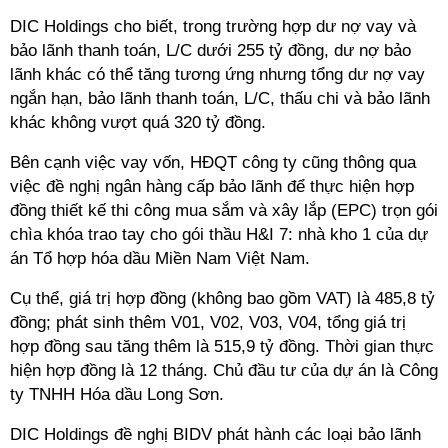
DIC Holdings cho biết, trong trường hợp dư nợ vay và
bảo lãnh thanh toán, L/C dưới 255 tỷ đồng, dư nợ bảo
lãnh khác có thể tăng tương ứng nhưng tổng dư nợ vay
ngắn hạn, bảo lãnh thanh toán, L/C, thấu chi và bảo lãnh
khác không vượt quá 320 tỷ đồng.
Bên cạnh việc vay vốn, HĐQT công ty cũng thông qua
việc đề nghị ngân hàng cấp bảo lãnh để thực hiện hợp
đồng thiết kế thi công mua sắm và xây lắp (EPC) trọn gói
chìa khóa trao tay cho gói thầu H&I 7: nhà kho 1 của dự
án Tổ hợp hóa dầu Miền Nam Việt Nam.
Cụ thể, giá trị hợp đồng (không bao gồm VAT) là 485,8 tỷ
đồng; phát sinh thêm V01, V02, V03, V04, tổng giá trị
hợp đồng sau tăng thêm là 515,9 tỷ đồng. Thời gian thực
hiện hợp đồng là 12 tháng. Chủ đầu tư của dự án là Công
ty TNHH Hóa dầu Long Sơn.
DIC Holdings đề nghị BIDV phát hành các loại bảo lãnh