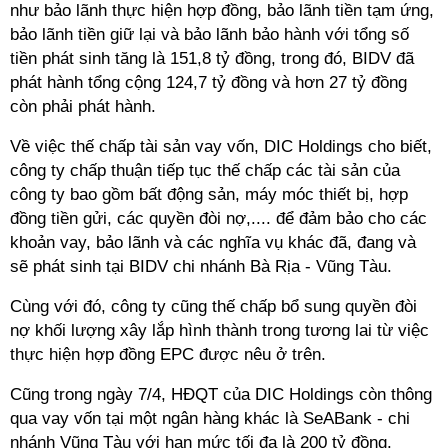
như bảo lãnh thực hiện hợp đồng, bảo lãnh tiền tạm ứng,
bảo lãnh tiền giữ lại và bảo lãnh bảo hành với tổng số
tiền phát sinh tăng là 151,8 tỷ đồng, trong đó, BIDV đã
phát hành tổng cộng 124,7 tỷ đồng và hơn 27 tỷ đồng
còn phải phát hành.
Về việc thế chấp tài sản vay vốn, DIC Holdings cho biết,
công ty chấp thuận tiếp tục thế chấp các tài sản của
công ty bao gồm bất động sản, máy móc thiết bị, hợp
đồng tiền gửi, các quyền đòi nợ,.... để đảm bảo cho các
khoản vay, bảo lãnh và các nghĩa vụ khác đã, đang và
sẽ phát sinh tại BIDV chi nhánh Bà Rịa - Vũng Tàu.
Cùng với đó, công ty cũng thế chấp bổ sung quyền đòi
nợ khối lượng xây lắp hình thành trong tương lai từ việc
thực hiện hợp đồng EPC được nêu ở trên.
Cũng trong ngày 7/4, HĐQT của DIC Holdings còn thông
qua vay vốn tại một ngân hàng khác là SeABank - chi
nhánh Vũng Tàu với hạn mức tối đa là 200 tỷ đồng.