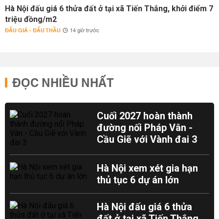
Hà Nội đấu giá 6 thửa đất ở tại xã Tiến Thắng, khởi điểm 7
triệu đồng/m2
ĐẤU GIÁ - ĐẤU THẦU
14 giờ trước
ĐỌC NHIỀU NHẤT
Cuối 2027 hoàn thành
đường nối Pháp Vân -
Cầu Giẽ với Vành đai 3
Hà Nội xem xét gia hạn
thủ tục 6 dự án lớn
Hà Nội đấu giá 6 thửa
đất ở tại xã Tiến Thắng,