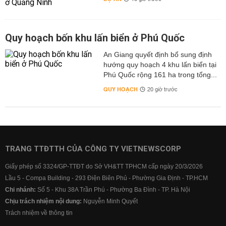
Quy hoạch bốn khu lấn biển ở Phú Quốc
An Giang quyết định bổ sung định
hướng quy hoạch 4 khu lấn biển tại
Phú Quốc rộng 161 ha trong tổng...
QUY HOẠCH
20 giờ trước
TRANG TTĐTTH CỦA CÔNG TY VIETNEWSCORP
Giấy phép số 3324/GP-TTĐT do Sở VH&TT TPHCM cấp ngày 20/3/2026
Lầu 5 - Compa Building - 293 Điện Biên Phủ - Phường Gia Định - TP.HCM
Chi nhánh:
Số 5 - Khu 38A Trần Phú - Phường Ba Đình - TP. Hà Nội
Chịu trách nhiệm nội dung:
Nguyễn Minh Quyết
Trách nhiệm về thông tin