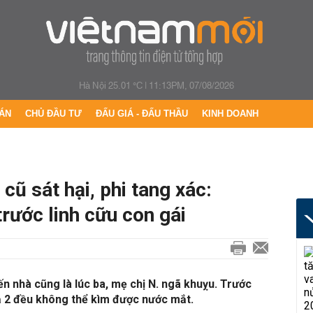
Hà Nội 25.01 °C
|
11:13PM, 07/08/2026
ÁN
CHỦ ĐẦU TƯ
ĐẤU GIÁ - ĐẤU THẦU
KINH DOANH
 cũ sát hại, phi tang xác:
rước linh cữu con gái
đến nhà cũng là lúc ba, mẹ chị N. ngã khuỵu. Trước
cả 2 đều không thể kìm được nước mắt.