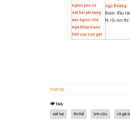
ngủ 8 tiếng
Bước đầu Hiế
N. rồi ôm thi 
THỜI SỰ
TAG:
sát hại
thi thể
linh cữu
cô gái b