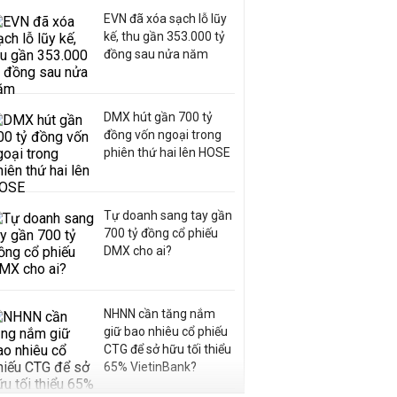
EVN đã xóa sạch lỗ lũy
kế, thu gần 353.000 tỷ
đồng sau nửa năm
DMX hút gần 700 tỷ
đồng vốn ngoại trong
phiên thứ hai lên HOSE
Tự doanh sang tay gần
700 tỷ đồng cổ phiếu
DMX cho ai?
NHNN cần tăng nắm
giữ bao nhiêu cổ phiếu
CTG để sở hữu tối thiểu
65% VietinBank?