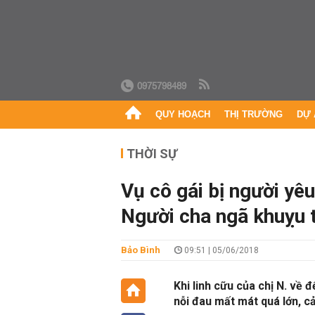
0975798489
QUY HOẠCH
THỊ TRƯỜNG
DỰ 
THỜI SỰ
Vụ cô gái bị người yêu
Người cha ngã khuỵu t
Bảo Bình
09:51 | 05/06/2018
Khi linh cữu của chị N. về 
nỗi đau mất mát quá lớn, 