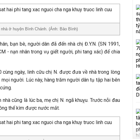
 nhà ở huyện Bình Chánh. (Ảnh: Bảo Bình)
hân, bạn bè, người dân đã đến nhà chị Đ.Y.N. (SN 1991,
 - nạn nhân trong vụ giết người, phi tang xác) để chia
 cùng ngày, linh cữu chị N. được đưa về nhà trong lòng
ả mọi người. Lúc này, hàng trăm người dân tụ tập hai bên
 cứng.
n nhà cũng là lúc ba, mẹ chị N. ngã khuỵu. Trước nỗi đau
hông thể kìm được nước mắt.