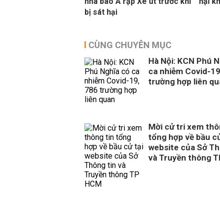
nhà báo Ả rập Xê út trước khi
hại kh
bị sát hại
CÙNG CHUYÊN MỤC
Hà Nội: KCN Phú N
ca nhiễm Covid-19
trường hợp liên q
Mời cử tri xem thô
tổng hợp về bầu cử
website của Sở Th
và Truyền thông 