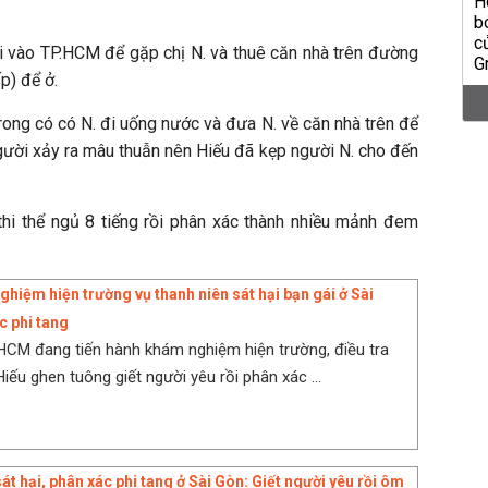
ai vào TP.HCM để gặp chị N. và thuê căn nhà trên đường
p) để ở.
rong có có N. đi uống nước và đưa N. về căn nhà trên để
người xảy ra mâu thuẫn nên Hiếu đã kẹp người N. cho đến
 thi thể ngủ 8 tiếng rồi phân xác thành nhiều mảnh đem
.
hiệm hiện trường vụ thanh niên sát hại bạn gái ở Sài
c phi tang
CM đang tiến hành khám nghiệm hiện trường, điều tra
iếu ghen tuông giết người yêu rồi phân xác ...
sát hại, phân xác phi tang ở Sài Gòn: Giết người yêu rồi ôm