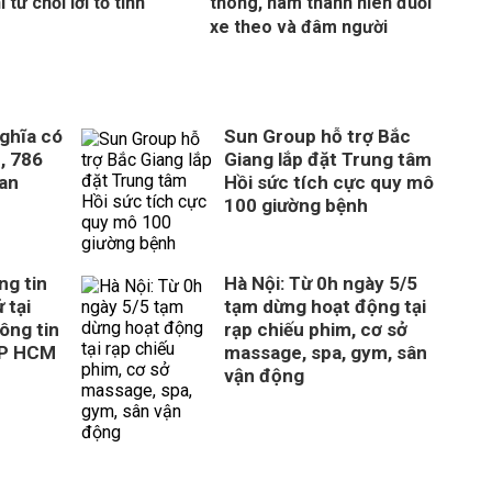
i từ chối lời tỏ tình
thông, nam thanh niên đuổi
xe theo và đâm người
ghĩa có
Sun Group hỗ trợ Bắc
, 786
Giang lắp đặt Trung tâm
uan
Hồi sức tích cực quy mô
100 giường bệnh
ng tin
Hà Nội: Từ 0h ngày 5/5
 tại
tạm dừng hoạt động tại
ông tin
rạp chiếu phim, cơ sở
TP HCM
massage, spa, gym, sân
vận động