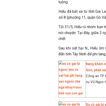
tuông.
Hiếu đã bắt xe từ tỉnh Gia L
số 8 (phường 11, quận Gò Vấ
Tối 31/5, Hiếu rủ nhóm bạn t
nói chuyện. Tại đây, giữa 2 
chết.
Sau khi sát hại N., Hiếu ôm
đến tỉnh Tây Ninh để phi tang
Đang khám ng
Gòn, phân xá
Công an TP H
vụ Vũ Ngọc H
Vụ cô gái bị 