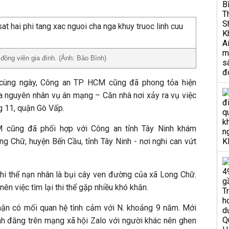
ộng viên gia đình. (Ảnh: Bảo Bình)
g cùng ngày, Công an TP HCM cũng đã phong tỏa hiện
ra nguyên nhân vụ án mạng – Căn nhà nơi xảy ra vụ việc
 11, quận Gò Vấp.
 cũng đã phối hợp với Công an tỉnh Tây Ninh khám
ng Chữ, huyện Bến Cầu, tỉnh Tây Ninh - nơi nghi can vứt
thi thể nạn nhân là bụi cây ven đường của xã Long Chữ.
ên việc tìm lại thi thể gặp nhiều khó khăn.
nhận có mối quan hệ tình cảm với N. khoảng 9 năm. Mới
ảnh đăng trên mạng xã hội Zalo với người khác nên ghen