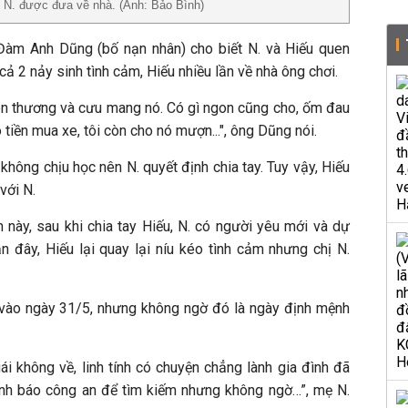
u N. được đưa về nhà. (Ảnh: Bảo Bình)
 Đàm Anh Dũng (bố nạn nhân) cho biết N. và Hiếu quen
 cả 2 nảy sinh tình cảm, Hiếu nhiều lần về nhà ông chơi.
ên thương và cưu mang nó. Có gì ngon cũng cho, ốm đau
tiền mua xe, tôi còn cho nó mượn...", ông Dũng nói.
 không chịu học nên N. quyết định chia tay. Tuy vậy, Hiếu
với N.
này, sau khi chia tay Hiếu, N. có người yêu mới và dự
n đây, Hiếu lại quay lại níu kéo tình cảm nhưng chị N.
i vào ngày 31/5, nhưng không ngờ đó là ngày định mệnh
i không về, linh tính có chuyện chẳng lành gia đình đã
rình báo công an để tìm kiếm nhưng không ngờ…”, mẹ N.