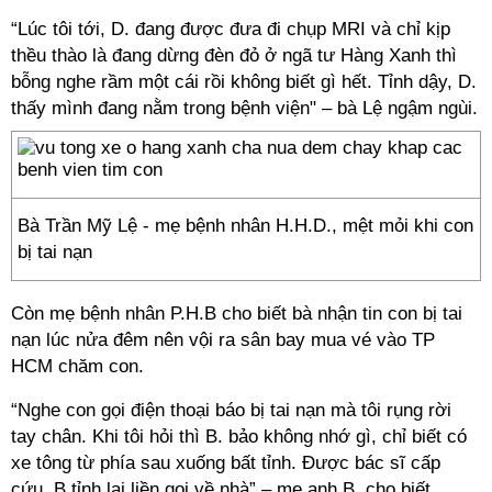
“Lúc tôi tới, D. đang được đưa đi chụp MRI và chỉ kịp
thều thào là đang dừng đèn đỏ ở ngã tư Hàng Xanh thì
bỗng nghe rầm một cái rồi không biết gì hết. Tỉnh dậy, D.
thấy mình đang nằm trong bệnh viện" – bà Lệ ngậm ngùi.
Bà Trần Mỹ Lệ - mẹ bệnh nhân H.H.D., mệt mỏi khi con
bị tai nạn
Còn mẹ bệnh nhân P.H.B cho biết bà nhận tin con bị tai
nạn lúc nửa đêm nên vội ra sân bay mua vé vào TP
HCM chăm con.
“Nghe con gọi điện thoại báo bị tai nạn mà tôi rụng rời
tay chân. Khi tôi hỏi thì B. bảo không nhớ gì, chỉ biết có
xe tông từ phía sau xuống bất tỉnh. Được bác sĩ cấp
cứu, B tỉnh lại liền gọi về nhà” – mẹ anh B. cho biết.