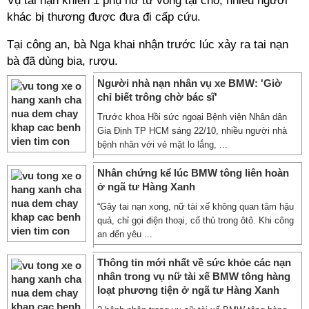
Vụ tai nạn khiến 1 phụ nữ tử vong tại chỗ, nhiều người
khác bị thương được đưa đi cấp cứu.
Tại công an, bà Nga khai nhận trước lúc xảy ra tai nạn
bà đã dùng bia, rượu.
Người nhà nạn nhân vụ xe BMW: 'Giờ
chỉ biết trông chờ bác sĩ'
Trước khoa Hồi sức ngoại Bệnh viện Nhân dân
Gia Định TP HCM sáng 22/10, nhiều người nhà
bệnh nhân với vẻ mặt lo lắng, ...
Nhân chứng kể lúc BMW tông liên hoàn
ở ngã tư Hàng Xanh
“Gây tai nạn xong, nữ tài xế không quan tâm hậu
quả, chỉ gọi điện thoại, cố thủ trong ôtô. Khi công
an đến yêu ...
Thông tin mới nhất về sức khỏe các nạn
nhân trong vụ nữ tài xế BMW tông hàng
loạt phương tiện ở ngã tư Hàng Xanh