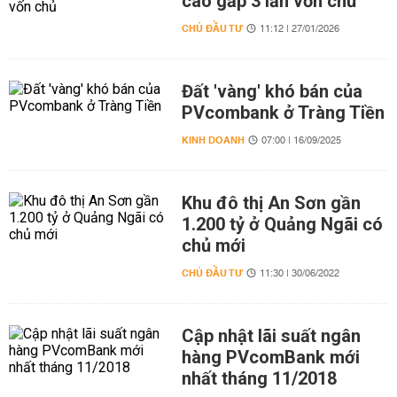
cao gấp 3 lần vốn chủ
CHỦ ĐẦU TƯ
11:12 | 27/01/2026
Đất 'vàng' khó bán của
PVcombank ở Tràng Tiền
KINH DOANH
07:00 | 16/09/2025
Khu đô thị An Sơn gần
1.200 tỷ ở Quảng Ngãi có
chủ mới
CHỦ ĐẦU TƯ
11:30 | 30/06/2022
Cập nhật lãi suất ngân
hàng PVcomBank mới
nhất tháng 11/2018