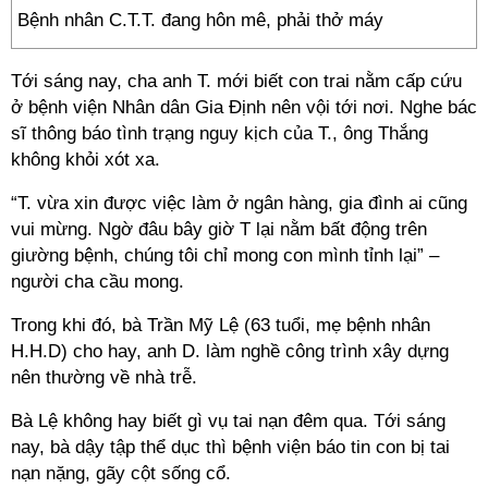
Bệnh nhân C.T.T. đang hôn mê, phải thở máy
Tới sáng nay, cha anh T. mới biết con trai nằm cấp cứu
ở bệnh viện Nhân dân Gia Định nên vội tới nơi. Nghe bác
sĩ thông báo tình trạng nguy kịch của T., ông Thắng
không khỏi xót xa.
“T. vừa xin được việc làm ở ngân hàng, gia đình ai cũng
vui mừng. Ngờ đâu bây giờ T lại nằm bất động trên
giường bệnh, chúng tôi chỉ mong con mình tỉnh lại” –
người cha cầu mong.
Trong khi đó, bà Trần Mỹ Lệ (63 tuổi, mẹ bệnh nhân
H.H.D) cho hay, anh D. làm nghề công trình xây dựng
nên thường về nhà trễ.
Bà Lệ không hay biết gì vụ tai nạn đêm qua. Tới sáng
nay, bà dậy tập thể dục thì bệnh viện báo tin con bị tai
nạn nặng, gãy cột sống cổ.