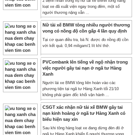
2 bệnh nhân trong vụ nữ tài xế BMW tông hàng
loạt xe đã xuất viện ngay trong đêm, một số
người thương nặng vẫn ...
Nữ tài xế BMW tông nhiều người thương
vong có nồng độ cồn gấp 4 lần quy định
Tại cơ quan điều tra, bà N. được đo nồng độ cồn
với kết quả: 0,94 miligam/1 lít khí thở.
PVCombank lên tiếng về ngộ nhận trong
việc người gây tai nạn ở ngã tư Hàng
Xanh
Người lái xe BMW tông liên hoàn vào các
phương tiện tại ngã tư Hàng Xanh tối 21/10
không phải giám đốc khối vận hành ...
CSGT xác nhận nữ tài xế BMW gây tai
nạn kinh hoàng ở ngã tư Hàng Xanh có
biểu hiện say xỉn
Sau khi tông hàng loạt xe đang dừng đèn đỏ ở
ngã tư Hàng Xanh khiến 6 người thương vong,