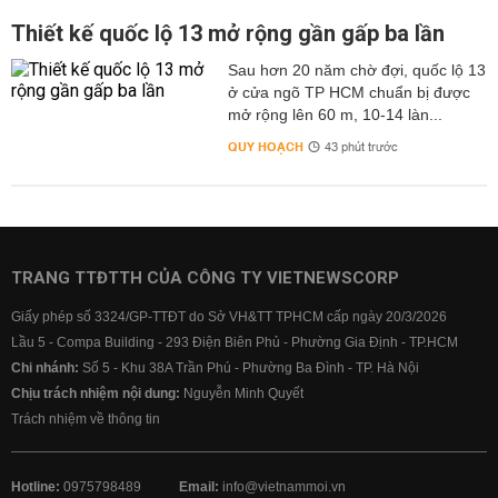
Thiết kế quốc lộ 13 mở rộng gần gấp ba lần
Sau hơn 20 năm chờ đợi, quốc lộ 13
ở cửa ngõ TP HCM chuẩn bị được
mở rộng lên 60 m, 10-14 làn...
QUY HOẠCH
43 phút trước
TRANG TTĐTTH CỦA CÔNG TY VIETNEWSCORP
Giấy phép số 3324/GP-TTĐT do Sở VH&TT TPHCM cấp ngày 20/3/2026
Lầu 5 - Compa Building - 293 Điện Biên Phủ - Phường Gia Định - TP.HCM
Chi nhánh:
Số 5 - Khu 38A Trần Phú - Phường Ba Đình - TP. Hà Nội
Chịu trách nhiệm nội dung:
Nguyễn Minh Quyết
Trách nhiệm về thông tin
Hotline:
0975798489
Email:
info@vietnammoi.vn