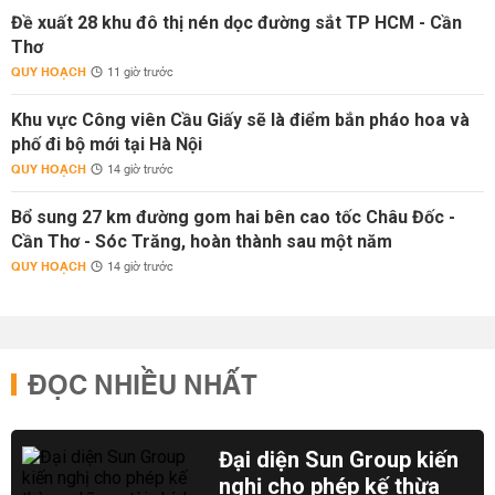
Đề xuất 28 khu đô thị nén dọc đường sắt TP HCM - Cần
Thơ
QUY HOẠCH
11 giờ trước
Khu vực Công viên Cầu Giấy sẽ là điểm bắn pháo hoa và
phố đi bộ mới tại Hà Nội
QUY HOẠCH
14 giờ trước
Bổ sung 27 km đường gom hai bên cao tốc Châu Đốc -
Cần Thơ - Sóc Trăng, hoàn thành sau một năm
QUY HOẠCH
14 giờ trước
ĐỌC NHIỀU NHẤT
Đại diện Sun Group kiến
nghị cho phép kế thừa