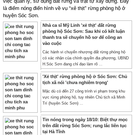
việc quản lý, sử dụng đất rừng và trật tự xây dựng. Đây
là điểm nóng điển hình về vụ “xẻ thịt” rừng phòng hộ ở
huyện Sóc Sơn.
Nhà ca sĩ Mỹ Linh 'xẻ thịt' đất rừng
phòng hộ Sóc Sơn: Sau khi có kết luận
thanh tra sẽ chuyển hồ sơ để công an
vào cuộc
Các hành vi chuyển nhượng đất rừng phòng hộ
có xác nhận của chính quyền địa phương, UBND
H.Sóc Sơn đang chỉ đạo làm rõ ...
'Xẻ thịt' rừng phòng hộ ở Sóc Sơn: Chủ
tịch xã nói 'chưa nghiêm trọng'
Mặc dù có đến 27 công trình vi phạm trong khu
vực rừng phòng hộ, tuy nhiên Chủ tịch xã Minh
Trí (huyện Sóc Sơn) ...
Tin nóng trong ngày 18/10: Biệt thự mọc
trên đất rừng Sóc Sơn; rung lắc liên tục
tại Hà Tĩnh