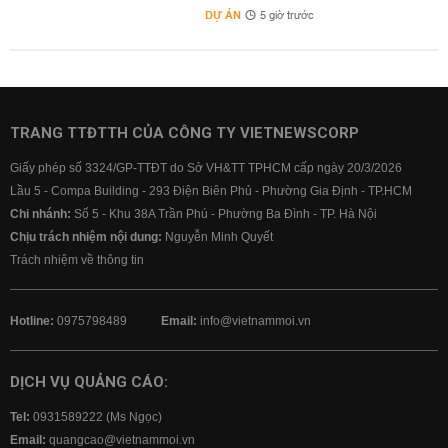
DỰ ÁN
5 giờ trước
TRANG TTĐTTH CỦA CÔNG TY VIETNEWSCORP
Giấy phép số 3324/GP-TTĐT do Sở VH&TT TPHCM cấp ngày 20/3/2026
Lầu 5 - Compa Building - 293 Điện Biên Phủ - Phường Gia Định - TP.HCM
Chi nhánh:
Số 5 - Khu 38A Trần Phú - Phường Ba Đình - TP. Hà Nội
Chịu trách nhiệm nội dung:
Nguyễn Minh Quyết
Trách nhiệm về thông tin
Hotline:
0975798489
Email:
info@vietnammoi.vn
DỊCH VỤ QUẢNG CÁO:
Tel:
0931589222 (Ms Ngọc)
Email:
quangcao@vietnammoi.vn