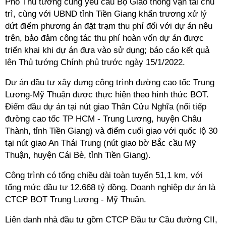
Phó Thủ tướng cũng yêu cầu Bộ Giao thông vận tải chủ
trì, cùng với UBND tỉnh Tiền Giang khẩn trương xử lý
dứt điểm phương án đặt trạm thu phí đối với dự án nêu
trên, bảo đảm công tác thu phí hoàn vốn dự án được
triển khai khi dự án đưa vào sử dụng; báo cáo kết quả
lên Thủ tướng Chính phủ trước ngày 15/1/2022.
Dự án đầu tư xây dựng công trình đường cao tốc Trung
Lương-Mỹ Thuận được thực hiện theo hình thức BOT.
Điểm đầu dự án tại nút giao Thân Cửu Nghĩa (nối tiếp
đường cao tốc TP HCM - Trung Lương, huyện Châu
Thành, tỉnh Tiền Giang) và điểm cuối giao với quốc lộ 30
tại nút giao An Thái Trung (nút giao bờ Bắc cầu Mỹ
Thuận, huyện Cái Bè, tỉnh Tiền Giang).
Công trình có tổng chiều dài toàn tuyến 51,1 km, với
tổng mức đầu tư 12.668 tỷ đồng. Doanh nghiệp dự án là
CTCP BOT Trung Lương - Mỹ Thuận.
Liên danh nhà đầu tư gồm CTCP Đầu tư Cầu đường CII,