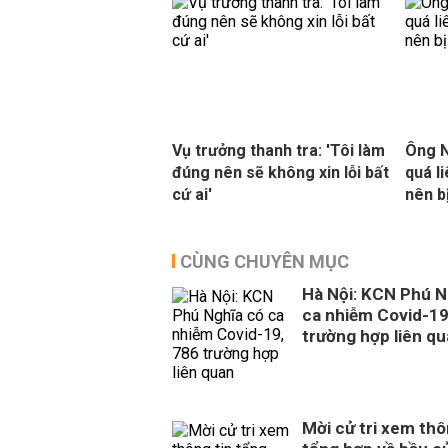
Vụ trưởng thanh tra: 'Tôi làm
Ông N
đúng nên sẽ không xin lỗi bất
quá l
cứ ai'
nên b
CÙNG CHUYÊN MỤC
Hà Nội: KCN Phú N
ca nhiễm Covid-19
trường hợp liên q
Mời cử tri xem thô