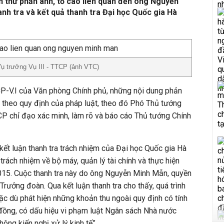
n thư phản ánh, tố cáo liên quan đến ông Nguyễn
h tra và kết quả thanh tra Đại học Quốc gia Hà
 trưởng Vụ III - TTCP (ảnh VTC)
-V.I của Văn phòng Chính phủ, những nội dung phản
lý theo quy định của pháp luật, theo đó Phó Thủ tướng
P chỉ đạo xác minh, làm rõ và báo cáo Thủ tướng Chính
ết luận thanh tra trách nhiệm của Đại học Quốc gia Hà
 trách nhiệm về bộ máy, quản lý tài chính và thực hiện
015. Cuộc thanh tra này do ông Nguyễn Minh Mẫn, quyền
rưởng đoàn. Qua kết luận thanh tra cho thấy, quá trình
ặc dù phát hiện những khoản thu ngoài quy định có tính
ỷ đồng, có dấu hiệu vi phạm luật Ngân sách Nhà nước
ông kiến nghị xử lý kinh tế”.