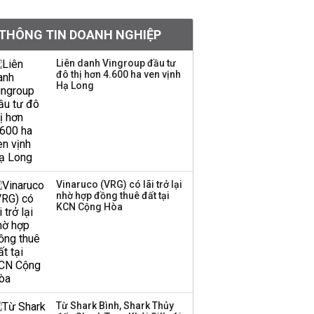
tỷ lệ 1:1 để tăng thanh
khoản
THÔNG TIN DOANH NGHIỆP
Sau nhịp điều chỉnh
Liên danh Vingroup đầu tư
đô thị hơn 4.600 ha ven vịnh
mạnh, CTCK nhìn thấy
Hạ Long
cơ hội ở nhóm cổ phiếu
nào?
Một thương hiệu thời
trang Việt đóng cửa
sau 5 năm hoạt động,
thanh lý toàn bộ cửa
Vinaruco (VRG) có lãi trở lại
nhờ hợp đồng thuê đất tại
hàng
KCN Cộng Hòa
DatVietVAC lãi sau thuế
135 tỷ đồng nửa đầu
năm, dồn 6 concert vào
cuối năm
Từ Shark Bình, Shark Thủy
Công ty 100 tỷ của