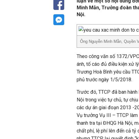
luận về một số nội dung đơ
Minh Mẫn, Trưởng đoàn than
Nội.
Ông Nguyễn Minh Mẫn, Quyền Vụ
Theo công văn số 1372/VPCP
ánh, tố cáo đủ điều kiện xử 
Trương Hoà Bình yêu cầu TTC
phủ trước ngày 1/5/2018.
Trước đó, TTCP đã ban hành k
Nội trong việc tự chủ, tự chịu
các dự án giai đoạn 2013 -2
Vụ trưởng Vụ III – TTCP làm T
thanh tra tại ĐHQG Hà Nội, m
chất phí, lệ phí lên đến cả t
nhưng TTCP lại quyết định “kh