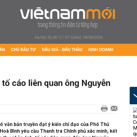
Hà Nội 35.96 °C
|
07:53AM, 08/08/2026
ÁN
CHỦ ĐẦU TƯ
ĐẤU GIÁ - ĐẤU THẦU
KINH DOANH
 tố cáo liên quan ông Nguyễn
ó văn bản truyền đạt ý kiến chỉ đạo của Phó Thủ
Hoà Bình yêu cầu Thanh tra Chính phủ xác minh, kết