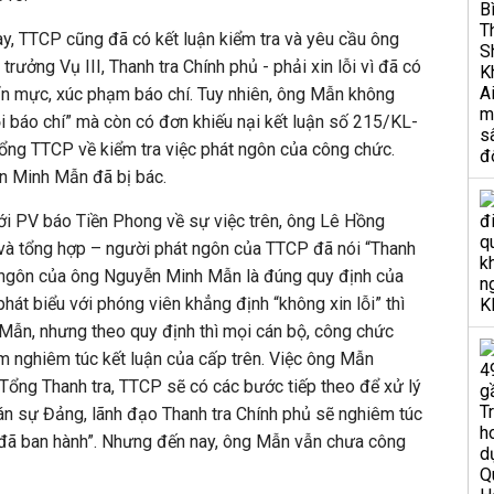
y, TTCP cũng đã có kết luận kiểm tra và yêu cầu ông
ưởng Vụ III, Thanh tra Chính phủ - phải xin lỗi vì đã có
ẩn mực, xúc phạm báo chí. Tuy nhiên, ông Mẫn không
ỗi báo chí” mà còn có đơn khiếu nại kết luận số 215/KL-
ng TTCP về kiểm tra việc phát ngôn của công chức.
n Minh Mẫn đã bị bác.
ới PV báo Tiền Phong về sự việc trên, ông Lê Hồng
 và tổng hợp – người phát ngôn của TTCP đã nói “Thanh
t ngôn của ông Nguyễn Minh Mẫn là đúng quy định của
át biểu với phóng viên khẳng định “không xin lỗi” thì
 Mẫn, nhưng theo quy định thì mọi cán bộ, công chức
m nghiêm túc kết luận của cấp trên. Việc ông Mẫn
 Tổng Thanh tra, TTCP sẽ có các bước tiếp theo để xử lý
án sự Đảng, lãnh đạo Thanh tra Chính phủ sẽ nghiêm túc
n đã ban hành”. Nhưng đến nay, ông Mẫn vẫn chưa công