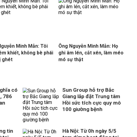
guyễn Minh Mẫn: Tôi
Ông Nguyễn Minh Mẫn: Họ
iêm khiết, không bè phái
ghi âm lén, cắt xén, làm méo
ị ghét
mó sự thật
ghĩa có
Sun Group hỗ trợ Bắc
, 786
Giang lắp đặt Trung tâm
uan
Hồi sức tích cực quy mô
100 giường bệnh
ng tin
Hà Nội: Từ 0h ngày 5/5