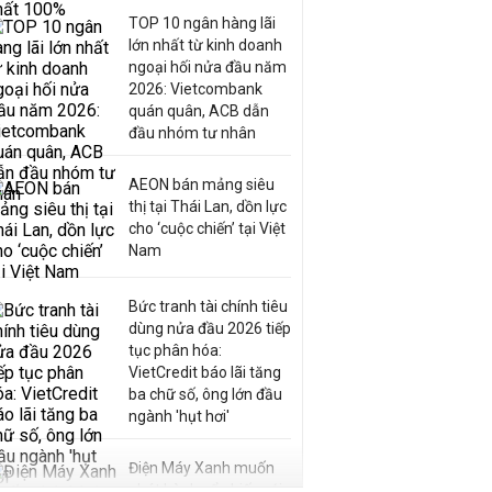
TOP 10 ngân hàng lãi
lớn nhất từ kinh doanh
ngoại hối nửa đầu năm
2026: Vietcombank
quán quân, ACB dẫn
đầu nhóm tư nhân
AEON bán mảng siêu
thị tại Thái Lan, dồn lực
cho ‘cuộc chiến’ tại Việt
Nam
Bức tranh tài chính tiêu
dùng nửa đầu 2026 tiếp
tục phân hóa:
VietCredit báo lãi tăng
ba chữ số, ông lớn đầu
ngành 'hụt hơi'
Điện Máy Xanh muốn
phát hành cổ phiếu với