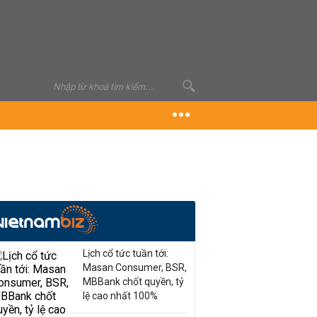
Lịch cổ tức tuần tới:
Masan Consumer, BSR,
MBBank chốt quyền, tỷ
lệ cao nhất 100%