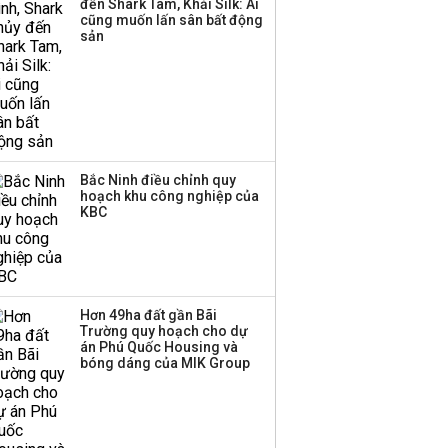
đến Shark Tam, Khải Silk: Ai
Huấn Hoa Hồng bỗng
cũng muốn lấn sân bất động
dưng ‘biến mất’, một
sản
công ty khác đã giải thể
Bắc Ninh điều chỉnh quy
hoạch khu công nghiệp của
KBC
Hơn 49ha đất gần Bãi
Trường quy hoạch cho dự
án Phú Quốc Housing và
bóng dáng của MIK Group