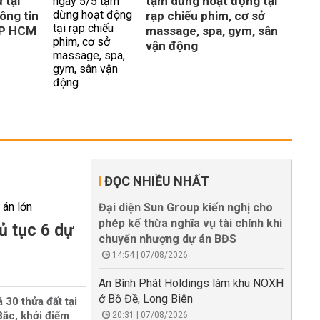
 tại
tạm dừng hoạt động tại
ông tin
rạp chiếu phim, cơ sở
TP HCM
massage, spa, gym, sân
vận động
ĐỌC NHIỀU NHẤT
Đại diện Sun Group kiến nghị cho
phép kế thừa nghĩa vụ tài chính khi
ủ tục 6 dự
chuyển nhượng dự án BĐS
14:54 | 07/08/2026
An Bình Phát Holdings làm khu NOXH
ở Bồ Đề, Long Biên
 30 thửa đất tại
ắc, khởi điểm
20:31 | 07/08/2026