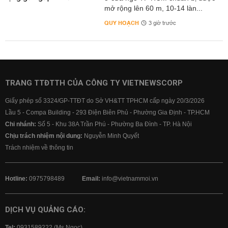
mở rộng lên 60 m, 10-14 làn...
QUY HOẠCH
3 giờ trước
TRANG TTĐTTH CỦA CÔNG TY VIETNEWSCORP
Giấy phép số 3324/GP-TTĐT do Sở VH&TT TPHCM cấp ngày 20/3/2026
Lầu 5 - Compa Building - 293 Điện Biên Phủ - Phường Gia Định - TP.HCM
Chi nhánh:
Số 5 - Khu 38A Trần Phú - Phường Ba Đình - TP. Hà Nội
Chịu trách nhiệm nội dung:
Nguyễn Minh Quyết
Trách nhiệm về thông tin
Hotline:
0975798489
Email:
info@vietnammoi.vn
DỊCH VỤ QUẢNG CÁO:
Tel:
0931589222 (Ms Ngọc)