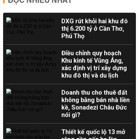
ĐỌC NHIỀU NHẤT
DXG rút khỏi hai khu đô
thị 6.200 tỷ ở Cần Thơ,
Phú Thọ
Điều chỉnh quy hoạch
Khu kinh tế Vũng Áng,
xác định vị trí xây dựng
khu đô thị và du lịch
Doanh thu cho thuê đất
không bằng bán nhà liền
kề, Sonadezi Châu Đức
nói gì?
Thiết kế quốc lộ 13 mở