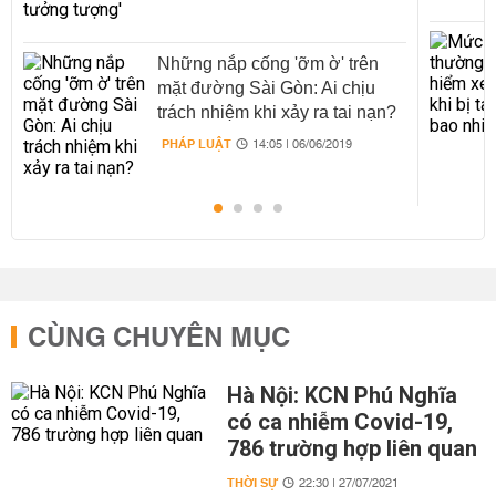
Những nắp cống 'ỡm ờ' trên
mặt đường Sài Gòn: Ai chịu
trách nhiệm khi xảy ra tai nạn?
PHÁP LUẬT
14:05 | 06/06/2019
CÙNG CHUYÊN MỤC
Hà Nội: KCN Phú Nghĩa
có ca nhiễm Covid-19,
786 trường hợp liên quan
THỜI SỰ
22:30 | 27/07/2021