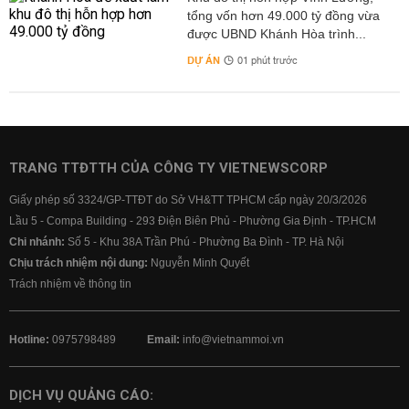
tổng vốn hơn 49.000 tỷ đồng vừa
được UBND Khánh Hòa trình...
DỰ ÁN
01 phút trước
TRANG TTĐTTH CỦA CÔNG TY VIETNEWSCORP
Giấy phép số 3324/GP-TTĐT do Sở VH&TT TPHCM cấp ngày 20/3/2026
Lầu 5 - Compa Building - 293 Điện Biên Phủ - Phường Gia Định - TP.HCM
Chi nhánh:
Số 5 - Khu 38A Trần Phú - Phường Ba Đình - TP. Hà Nội
Chịu trách nhiệm nội dung:
Nguyễn Minh Quyết
Trách nhiệm về thông tin
Hotline:
0975798489
Email:
info@vietnammoi.vn
DỊCH VỤ QUẢNG CÁO: