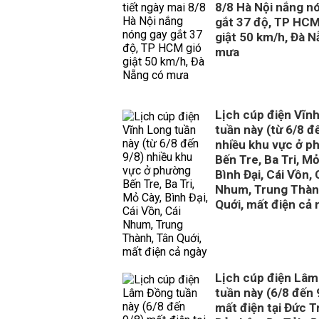
8/8 Hà Nội nắng n
gắt 37 độ, TP HCM
giật 50 km/h, Đà 
mưa
Lịch cúp điện Vĩn
tuần này (từ 6/8 đ
nhiều khu vực ở p
Bến Tre, Ba Tri, Mỏ
Bình Đại, Cái Vồn, 
Nhum, Trung Thàn
Quới, mất điện cả 
Lịch cúp điện Lâ
tuần này (6/8 đến 
mất điện tại Đức T