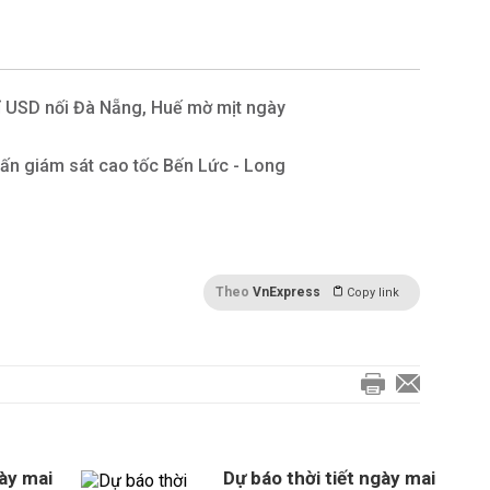
ỉ USD nối Đà Nẵng, Huế mờ mịt ngày
ấn giám sát cao tốc Bến Lức - Long
Theo
VnExpress
Copy link
gày mai
Dự báo thời tiết ngày mai