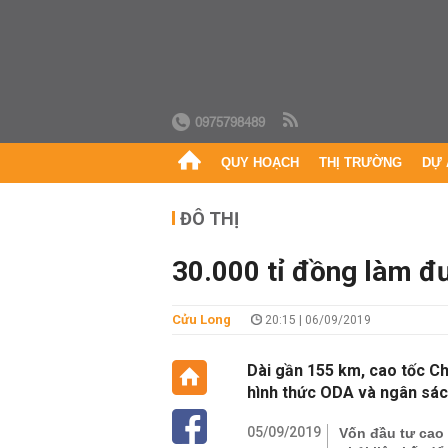
0975798489
QUY HOẠCH
THỊ TRƯỜNG
DỰ 
ĐÔ THỊ
30.000 tỉ đồng làm đ
Cửu Long
20:15 | 06/09/2019
Dài gần 155 km, cao tốc Ch
hình thức ODA và ngân sách
05/09/2019
Vốn đầu tư cao