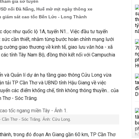
ể tham gia sơ tuyển
 USD nối Đà Nẵng, Huế mờ mịt ngày thông xe
n giám sát cao tốc Bến Lức - Long Thành
ục dọc như quốc lộ 1A, tuyến N1... Việc đầu tư tuyến
 sức cần thiết, nhằm từng bước hoàn chỉnh mạng lưới
g cường giao thương về kinh tế, giao lưu văn hóa - xã
a các tỉnh Tây Nam Bộ; đồng thời kết nối với Campuchia
ển và Quản lí dự án hạ tầng giao thông Cửu Long vừa
ận tải TP Cần Thơ và UBND tỉnh Hậu Giang về việc
yến các điểm khống chế, tĩnh không thông thuyền... của
 Thơ - Sóc Trăng.
- Cần Thơ - Sóc Trăng. Ảnh: Cửu Long.
 thành, trong đó đoạn An Giang gần 60 km, TP Cần Thơ