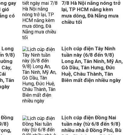
óng gay
7/8 Hà Nội nắng nóng trở
 gió
lại, TP HCM nắng kèm
Nẵng có
mưa dông, Đà Nẵng mưa
chiều tối
h Long
Lịch cúp điện Tây Ninh
ến 9/8)
tuần này (6/8 đến 9/8)
hường
Long An, Tân Ninh, Mỹ An,
 Cày,
Gò Dầu, Tân Hưng, Đức
Cái
Huệ, Châu Thành, Tân
h, Tân
Biên mất điện nhiều ngày
ngày
m Đồng
Lịch cúp điện Đồng Nai
9/8)
tuần này (từ 6/8 đến 9/8)
rọng,
nhiều nhà ở Đồng Phú, Bù