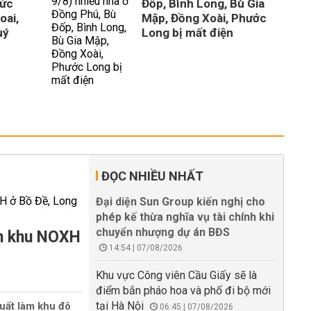
Đức
Đốp, Bình Long, Bù Gia
oai,
Mập, Đồng Xoài, Phước
uý
Long bị mất điện
ĐỌC NHIỀU NHẤT
Đại diện Sun Group kiến nghị cho
phép kế thừa nghĩa vụ tài chính khi
chuyển nhượng dự án BĐS
àm khu NOXH
14:54 | 07/08/2026
Khu vực Công viên Cầu Giấy sẽ là
điểm bắn pháo hoa và phố đi bộ mới
tại Hà Nội
uất làm khu đô
06:45 | 07/08/2026