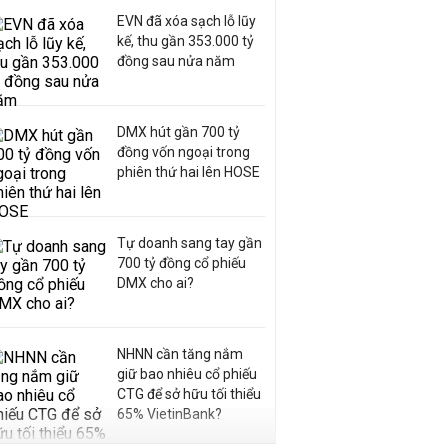
EVN đã xóa sạch lỗ lũy
kế, thu gần 353.000 tỷ
đồng sau nửa năm
DMX hút gần 700 tỷ
đồng vốn ngoại trong
phiên thứ hai lên HOSE
Tự doanh sang tay gần
700 tỷ đồng cổ phiếu
DMX cho ai?
NHNN cần tăng nắm
giữ bao nhiêu cổ phiếu
CTG để sở hữu tối thiểu
65% VietinBank?