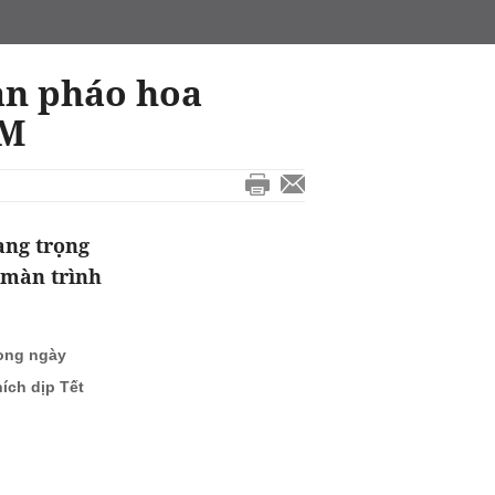
ắn pháo hoa
CM
ang trọng
 màn trình
rong ngày
ích dịp Tết
M