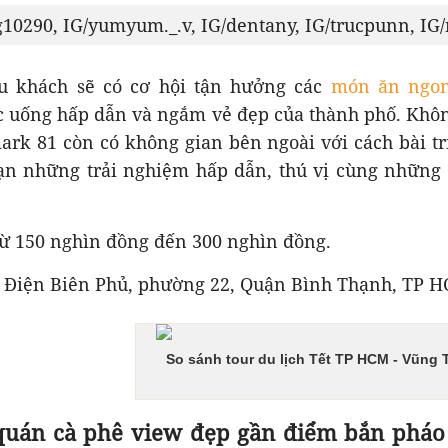
g10290, IG/yumyum._.v, IG/dentany, IG/trucpunn, IG
du khách sẽ có cơ hội tận hưởng các
món ăn ngo
c uống hấp dẫn và ngắm vẻ đẹp của thành phố. Khôn
rk 81 còn có không gian bên ngoài với cách bài trí
ạn những trải nghiệm hấp dẫn, thú vị cùng những
từ 150 nghìn đồng đến 300 nghìn đồng.
22 Điện Biên Phủ, phường 22, Quận Bình Thạnh, TP 
So sánh tour du lịch Tết TP HCM - Vũng 
 quán cà phê view đẹp gần điểm bắn pháo 