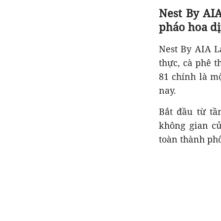
Nest By AI
pháo hoa dị
Nest By AIA L
thực, cà phê 
81 chính là m
nay.
Bắt đầu từ tầ
không gian củ
toàn thành phố