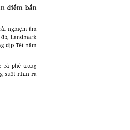
ần điểm bắn
trải nghiệm ẩm
h đó, Landmark
ng dịp Tết năm
c cà phê trong
g suốt nhìn ra