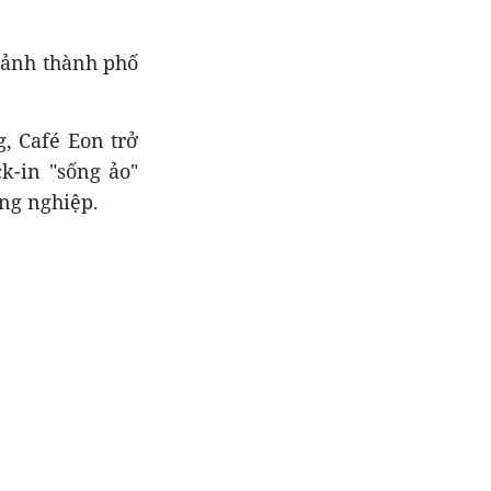
cảnh thành phố
, Café Eon trở
k-in "sống ảo"
ồng nghiệp.