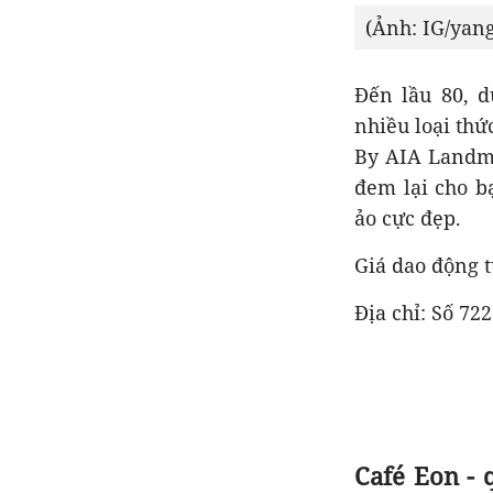
(Ảnh: IG/yan
Đến lầu 80, 
nhiều loại thứ
By AIA Landma
đem lại cho b
ảo cực đẹp.
Giá dao động 
Địa chỉ: Số 7
Café Eon -