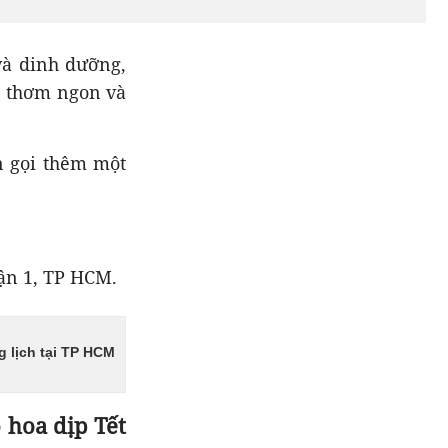
và dinh dưỡng,
, thơm ngon và
n gọi thêm một
uận 1, TP HCM.
g lịch tại TP HCM
 hoa dịp Tết