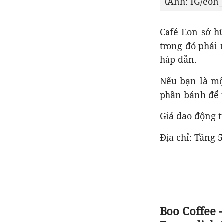
(Ảnh: IG/eon
Café Eon sở h
trong đó phải
hấp dẫn.
Nếu bạn là mộ
phần bánh để 
Giá dao động 
Địa chỉ: Tầng 
Boo Coffee 