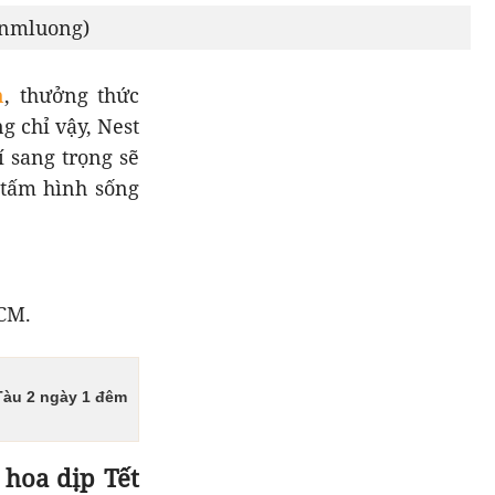
/nmluong)
n
, thưởng thức
g chỉ vậy, Nest
 sang trọng sẽ
 tấm hình sống
HCM.
Tàu 2 ngày 1 đêm
hoa dịp Tết