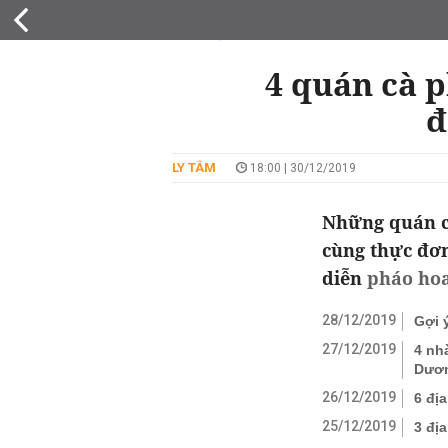
DU LỊCH
4 quán cà 
đ
LY TÂM
18:00 | 30/12/2019
Những quán c
cùng thực đơn
diễn
pháo ho
28/12/2019
Gợi 
27/12/2019
4 nh
Dươn
26/12/2019
6 đị
25/12/2019
3 đị