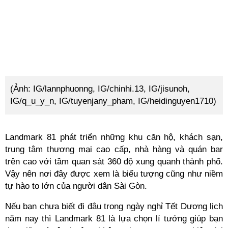
(Ảnh: IG/lannphuonng, IG/chinhi.13, IG/jisunoh,
IG/q_u_y_n, IG/tuyenjany_pham, IG/heidinguyen1710)
Landmark 81 phát triển những khu căn hộ, khách sạn,
trung tâm thương mại cao cấp, nhà hàng và quán bar
trên cao với tầm quan sát 360 độ xung quanh thành phố.
Vậy nên nơi đây được xem là biểu tượng cũng như niềm
tự hào to lớn của người dân Sài Gòn.
Nếu bạn chưa biết đi đâu trong ngày nghỉ Tết Dương lịch
năm nay thì Landmark 81 là lựa chọn lí tưởng giúp bạn