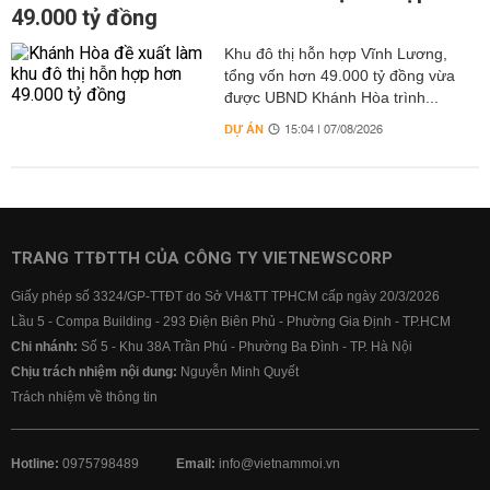
49.000 tỷ đồng
Khu đô thị hỗn hợp Vĩnh Lương,
tổng vốn hơn 49.000 tỷ đồng vừa
được UBND Khánh Hòa trình...
DỰ ÁN
15:04 | 07/08/2026
TRANG TTĐTTH CỦA CÔNG TY VIETNEWSCORP
Giấy phép số 3324/GP-TTĐT do Sở VH&TT TPHCM cấp ngày 20/3/2026
Lầu 5 - Compa Building - 293 Điện Biên Phủ - Phường Gia Định - TP.HCM
Chi nhánh:
Số 5 - Khu 38A Trần Phú - Phường Ba Đình - TP. Hà Nội
Chịu trách nhiệm nội dung:
Nguyễn Minh Quyết
Trách nhiệm về thông tin
Hotline:
0975798489
Email:
info@vietnammoi.vn