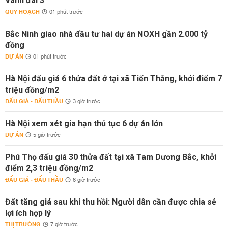
Vành đai 3
QUY HOẠCH
01 phút trước
Bắc Ninh giao nhà đầu tư hai dự án NOXH gần 2.000 tỷ
đồng
DỰ ÁN
01 phút trước
Hà Nội đấu giá 6 thửa đất ở tại xã Tiến Thắng, khởi điểm 7
triệu đồng/m2
ĐẤU GIÁ - ĐẤU THẦU
3 giờ trước
Hà Nội xem xét gia hạn thủ tục 6 dự án lớn
DỰ ÁN
5 giờ trước
Phú Thọ đấu giá 30 thửa đất tại xã Tam Dương Bắc, khởi
điểm 2,3 triệu đồng/m2
ĐẤU GIÁ - ĐẤU THẦU
6 giờ trước
Đất tăng giá sau khi thu hồi: Người dân cần được chia sẻ
lợi ích hợp lý
THỊ TRƯỜNG
7 giờ trước