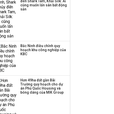
đến Shark Tam, Khải Silk: Ai
công ty khác đã giải thể
cũng muốn lấn sân bất động
sản
Bắc Ninh điều chỉnh quy
hoạch khu công nghiệp của
KBC
Hơn 49ha đất gần Bãi
Trường quy hoạch cho dự
án Phú Quốc Housing và
bóng dáng của MIK Group