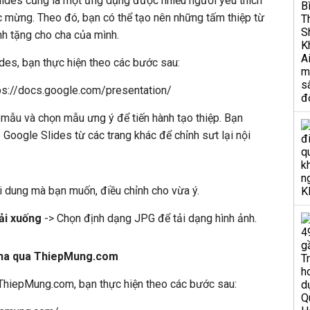
lides cũng là một ứng dụng được nhiều người yêu thích
c mừng. Theo đó, bạn có thể tạo nên những tấm thiệp từ
h tặng cho cha của mình.
des, bạn thực hiện theo các bước sau:
tps://docs.google.com/presentation/
mẫu và chọn mẫu ưng ý để tiến hành tạo thiệp. Bạn
 Google Slides từ các trang khác để chỉnh sưt lại nội
 dung mà bạn muốn, điều chỉnh cho vừa ý.
ải xuống
-> Chọn định dạng JPG để tải dạng hình ảnh.
cha qua ThiepMung.com
ThiepMung.com, bạn thực hiện theo các bước sau: