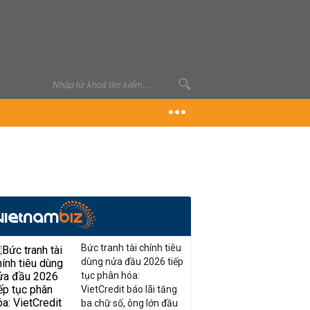
Bức tranh tài chính tiêu
dùng nửa đầu 2026 tiếp
tục phân hóa:
VietCredit báo lãi tăng
ba chữ số, ông lớn đầu