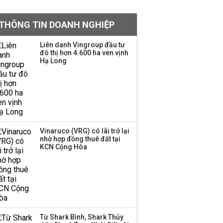
khoản
THÔNG TIN DOANH NGHIỆP
Quy hoạch 4 khu lấn
biển ở Phú Quốc
Liên danh Vingroup đầu tư
đô thị hơn 4.600 ha ven vịnh
Hạ Long
Một thương hiệu thời
trang Việt đóng cửa
sau 5 năm hoạt động,
thanh lý toàn bộ cửa
hàng
Vinaruco (VRG) có lãi trở lại
nhờ hợp đồng thuê đất tại
Dự án Sheraton Phú
KCN Cộng Hòa
Quốc bị buộc chấm dứt
hoạt động
Công ty 100 tỷ của
Huấn Hoa Hồng bỗng
Từ Shark Bình, Shark Thủy
dưng ‘biến mất’, một