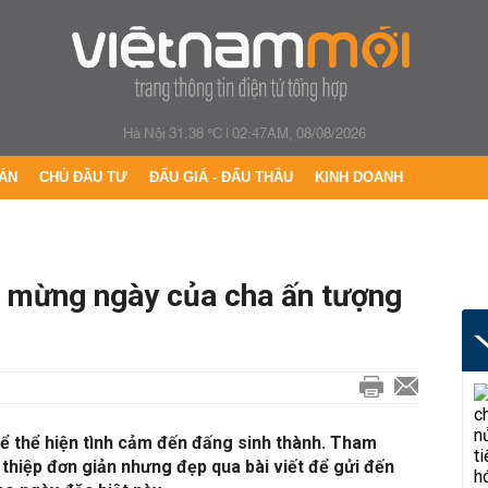
Hà Nội 31.38 °C
|
02:47AM, 08/08/2026
ÁN
CHỦ ĐẦU TƯ
ĐẤU GIÁ - ĐẤU THẦU
KINH DOANH
c mừng ngày của cha ấn tượng
để thể hiện tình cảm đến đấng sinh thành. Tham
hiệp đơn giản nhưng đẹp qua bài viết để gửi đến