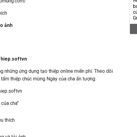
iepmung.com/
hích
o ảnh
hiep.softvn
ng những ứng dụng tạo thiệp online miễn phí. Theo dõi
 tấm thiệp chúc mừng Ngày của cha ấn tượng:
hiep.softvn
 của cha"
u thích
ng và tải ảnh.