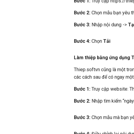
Bước 1:
Truy cập https://th
Bước 2:
Chọn mẫu bạn yêu t
Bước 3:
Nhập nội dung ->
Tạ
Bước 4:
Chọn
Tải
Làm thiệp bằng ứng dụng T
Thiep.softvn cũng là một tro
các cách sau để có ngay một
Bước 1:
Truy cập website: T
Bước 2:
Nhập tìm kiếm “ngày
Bước 3:
Chọn mẫu mà bạn yê
Bước 4:
Điều chỉnh lại nội du