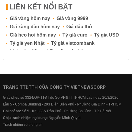
LIÊN KẾT NỔI BẬT
Giá vàng hôm nay
Giá vàng 9999
Giá xăng dầu hôm nay
Giá dầu thô
Giá heo hơi hôm nay
Tỷ giá euro
Tỷ giá USD
Tỷ giá yen Nhật
Tỷ giá vietcombank
Lịch cúp điện
Lãi suất ngân hàng
Lãi suất tiết kiệm
Lãi suất tiền gửi
Lãi suất ngân hàng Agribank
Lãi suất ngân hàng Sacombank
Lãi suất ngân hàng BIDV
TRANG TTĐTTH CỦA CÔNG TY VIETNEWSCORP
Lãi suất ngân hàng Vietinbank
Giấy phép số 3324/GP-TTĐT do Sở VH&TT TPHCM cấp ngày 20/3/2026
Lãi suất ngân hàng Vietcombank
Lầu 5 - Compa Building - 293 Điện Biên Phủ - Phường Gia Định - TP.HCM
Chi nhánh:
Số 5 - Khu 38A Trần Phú - Phường Ba Đình - TP. Hà Nội
Chịu trách nhiệm nội dung:
Nguyễn Minh Quyết
Trách nhiệm về thông tin