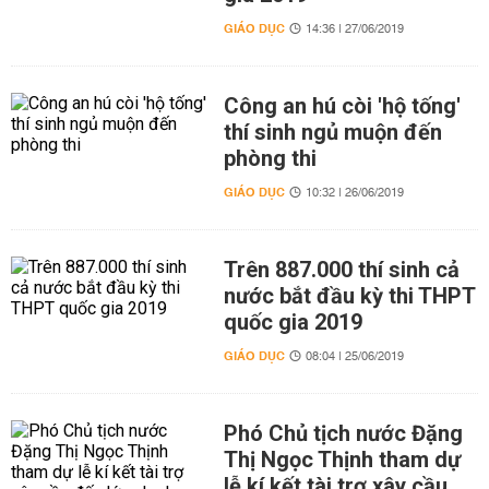
GIÁO DỤC
14:36 | 27/06/2019
Công an hú còi 'hộ tống'
thí sinh ngủ muộn đến
phòng thi
GIÁO DỤC
10:32 | 26/06/2019
Trên 887.000 thí sinh cả
nước bắt đầu kỳ thi THPT
quốc gia 2019
GIÁO DỤC
08:04 | 25/06/2019
Phó Chủ tịch nước Đặng
Thị Ngọc Thịnh tham dự
lễ kí kết tài trợ xây cầu