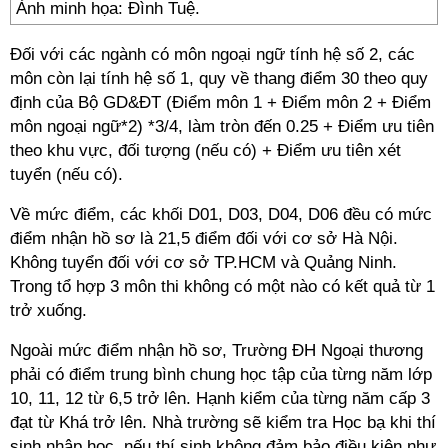
Ảnh minh họa: Đình Tuệ.
Đối với các ngành có môn ngoại ngữ tính hệ số 2, các
môn còn lại tính hệ số 1, quy về thang điểm 30 theo quy
định của Bộ GD&ĐT (Điểm môn 1 + Điểm môn 2 + Điểm
môn ngoại ngữ*2) *3/4, làm tròn đến 0.25 + Điểm ưu tiên
theo khu vực, đối tượng (nếu có) + Điểm ưu tiên xét
tuyển (nếu có).
Về mức điểm, các khối D01, D03, D04, D06 đều có mức
điểm nhận hồ sơ là 21,5 điểm đối với cơ sở Hà Nội.
Không tuyển đối với cơ sở TP.HCM và Quảng Ninh.
Trong tổ hợp 3 môn thi không có một nào có kết quả từ 1
trở xuống.
Ngoài mức điểm nhận hồ sơ, Trường ĐH Ngoại thương
phải có điểm trung bình chung học tập của từng năm lớp
10, 11, 12 từ 6,5 trở lên. Hạnh kiểm của từng năm cấp 3
đạt từ Khá trở lên. Nhà trường sẽ kiểm tra Học bạ khi thí
sinh nhập học, nếu thí sinh không đảm bảo điều kiện như