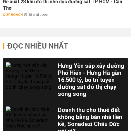
Đề xuất 28 khu đô thị nén dọc đường sắt TP HCM - Cần
Thơ
QUY HOẠCH
18 phút trước
ĐỌC NHIỀU NHẤT
Hưng Yên sắp xây đường
Phố Hiến - Hưng Hà gần
16.500 tỷ, bố trí tuyến
đường sắt đô thị chạy
song song
Doanh thu cho thuê đất
không bằng bán nhà liền
kề, Sonadezi Châu Đức