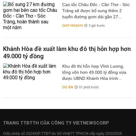
Cao tốc Châu Đốc - Cần Thơ - Sóc
Trăng sẽ được bổ sung thêm 2
tuyến đường gom dài gần 27...
QUY HOẠCH
3 giờ trước
Khánh Hòa đề xuất làm khu đô thị hỗn hợp hơn
49.000 tỷ đồng
Khu đô thị hỗn hợp Vĩnh Lương,
tổng vốn hơn 49.000 tỷ đồng vừa
được UBND Khánh Hòa trình...
DỰ ÁN
01 phút trước
TRANG TTĐTTH CỦA CÔNG TY VIETNEWSCORP
Giấy phép số 3324/GP-TTĐT do Sở VH&TT TPHCM cấp ngày 20/3/2026