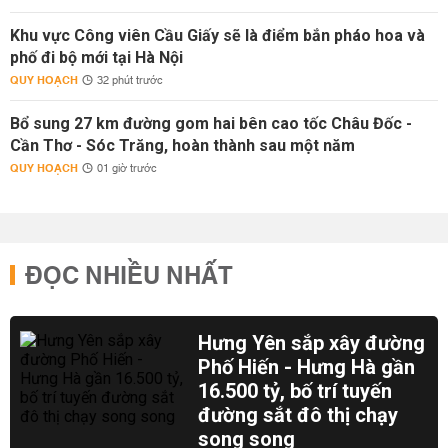
Khu vực Công viên Cầu Giấy sẽ là điểm bắn pháo hoa và
phố đi bộ mới tại Hà Nội
QUY HOẠCH
32 phút trước
Bổ sung 27 km đường gom hai bên cao tốc Châu Đốc -
Cần Thơ - Sóc Trăng, hoàn thành sau một năm
QUY HOẠCH
01 giờ trước
ĐỌC NHIỀU NHẤT
Hưng Yên sắp xây đường
Phố Hiến - Hưng Hà gần
16.500 tỷ, bố trí tuyến
đường sắt đô thị chạy
song song