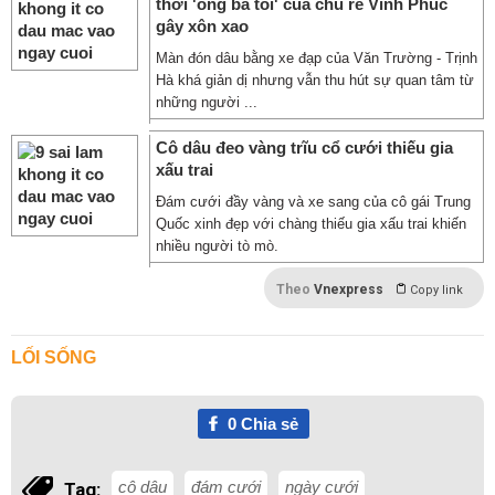
thời 'ông bà tôi' của chú rể Vĩnh Phúc
gây xôn xao
Màn đón dâu bằng xe đạp của Văn Trường - Trịnh
Hà khá giản dị nhưng vẫn thu hút sự quan tâm từ
những người ...
Cô dâu đeo vàng trĩu cổ cưới thiếu gia
xấu trai
Đám cưới đầy vàng và xe sang của cô gái Trung
Quốc xinh đẹp với chàng thiếu gia xấu trai khiến
nhiều người tò mò.
Theo
Vnexpress
Copy link
LỐI SỐNG
0
Chia sẻ
cô dâu
đám cưới
ngày cưới
Tag: