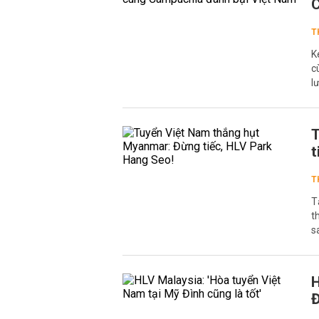
C
T
K
c
l
T
t
T
T
t
s
H
Đ