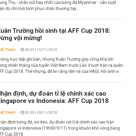
ung Thu - chân sút hay nhất của bóng đá Myanmar - vẫn xuất
iện dù chỉ mới bình phục chấn thương tay.
uân Trường hồi sinh tại AFF Cup 2018:
ừng vội mừng!
HỂ THAO
00:53 | 10/11/2018
hông trực tiếp ghi bàn, nhưng Xuân Trường góp công khá lớn
rong chiến thắng của tuyển Việt Nam trước Lào ở lượt trận ra quân
FF Cup 2018. Thế nhưng, để tin rằng tiền vệ của HAGL hồi sinh e...
hận định, dự đoán tỉ lệ chính xác cao
ingapore vs Indonesia: AFF Cup 2018
HỂ THAO
03:35 | 09/11/2018
hận định bóng đá, soi kèo, dự đoán với tỉ lệ chính xác cao trận
ingapore vs Indonesia (19h00 9/11) trong khuôn khổ vòng bảng
FF Cup 2018.