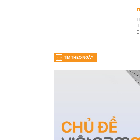
T
T
H
O
TÌM THEO NGÀY