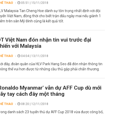
HỂ THAO
05:51 | 15/11/2018
LV Malaysia Tan Cheng Hoe dành sự tôn trọng nhất định với đội
uyển Việt Nam, đồng thời cho biết trận đấu ngày mai nếu giành 1
iểm trên sân Mỹ Đình cũng là kết quả tốt.
T Việt Nam đón nhận tin vui trước đại
hiến với Malaysia
HỂ THAO
04:04 | 13/11/2018
ới đây, đoàn quân của HLV Park Hang Seo đã đón nhận thông tin
hông thể vui hơn được từ những cầu thủ gặp phải chấn thương.
Ronaldo Myanmar' vẫn dự AFF Cup dù mới
ãy tay cách đây một tháng
HỂ THAO
08:20 | 12/11/2018
rong danh sách 23 tuyển thủ dự AFF Cup 2018 vừa được công bố,