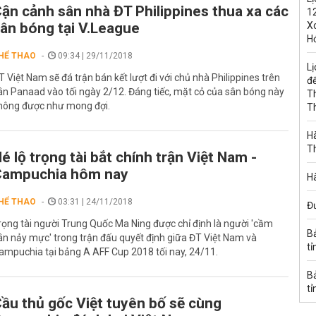
ận cảnh sân nhà ĐT Philippines thua xa các
1
ân bóng tại V.League
Xo
H
HỂ THAO
09:34 | 29/11/2018
Lị
T Việt Nam sẽ đá trận bán kết lượt đi với chủ nhà Philippines trên
đế
ân Panaad vào tối ngày 2/12. Đáng tiếc, mặt cỏ của sân bóng này
T
hông được như mong đợi.
T
Hà
T
é lộ trọng tài bắt chính trận Việt Nam -
Campuchia hôm nay
Hà
HỂ THAO
03:31 | 24/11/2018
Đ
rọng tài người Trung Quốc Ma Ning được chỉ định là người 'cầm
B
ân nảy mực' trong trận đấu quyết định giữa ĐT Việt Nam và
tỉ
ampuchia tại bảng A AFF Cup 2018 tối nay, 24/11.
B
tỉ
ầu thủ gốc Việt tuyên bố sẽ cùng