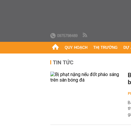
0975798489
QUY HOẠCH
THỊ TRƯỜNG
DỰ 
TIN TỨC
B
P
B
t
g