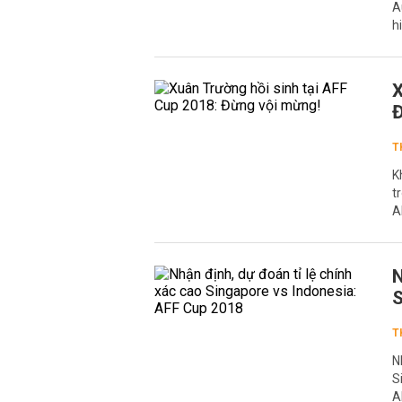
A
h
X
Đ
T
K
t
A
N
S
T
N
S
A