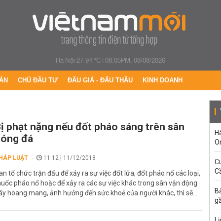
Hà Nội 27.94 °C
|
08:05PM, 08/08/2026
ÁN
CHỦ ĐẦU TƯ
ĐẤU GIÁ - ĐẤU THẦU
KINH DOANH
ị phạt nặng nếu đốt pháo sáng trên sân
H
bóng đá
O
HÁP LUẬT
11:12 | 11/12/2018
C
Cầ
an tổ chức trận đấu để xảy ra sự việc đốt lửa, đốt pháo nổ các loại,
huốc pháo nổ hoặc để xảy ra các sự việc khác trong sân vận động
B
ây hoang mang, ảnh hưởng đến sức khoẻ của người khác, thì sẽ...
g
Lị