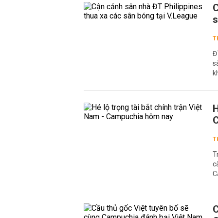
C
s
T
Đ
s
k
H
T
T
c
C
C