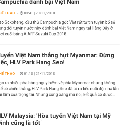
ampuchia đánh bại Việt Nam
HỂ THAO
03:41 | 23/11/2018
eo Sokpheng, cầu thủ Campuchia gốc Việt rất tự tin tuyên bố sẽ
ùng đội tuyển nước này đánh bại Việt Nam ngay tại Hàng Đẫy ở
ượt cuối bảng A AFF Suzuki Cup 2018.
uyển Việt Nam thắng hụt Myanmar: Đừng
iếc, HLV Park Hang Seo!
HỂ THAO
01:18 | 21/11/2018
ạo ra nhiều pha bóng nguy hiểm về phía Myanmar nhưng không
hể có chiến thắng, HLV Park Hang Seo đã tỏ ra tiếc nuối đội nhà lẫn
ai lầm của trọng tài. Nhưng công bằng mà nói, kết quả có được...
LV Malaysia: 'Hòa tuyển Việt Nam tại Mỹ
ình cũng là tốt'