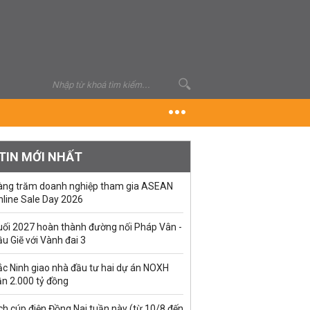
TIN MỚI NHẤT
àng trăm doanh nghiệp tham gia ASEAN
nline Sale Day 2026
uối 2027 hoàn thành đường nối Pháp Vân -
u Giẽ với Vành đai 3
ắc Ninh giao nhà đầu tư hai dự án NOXH
ần 2.000 tỷ đồng
ch cúp điện Đồng Nai tuần này (từ 10/8 đến