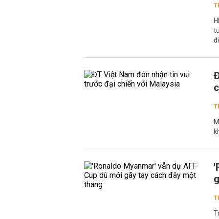
T
H
t
đ
Đ
c
T
M
k
'
g
T
T