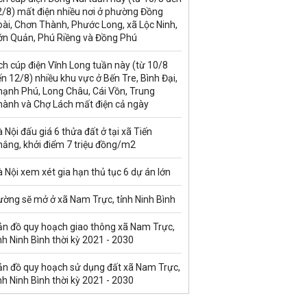
2/8) mất điện nhiều nơi ở phường Đồng
ài, Chơn Thành, Phước Long, xã Lộc Ninh,
ớn Quản, Phú Riềng và Đồng Phú
ch cúp điện Vĩnh Long tuần này (từ 10/8
n 12/8) nhiều khu vực ở Bến Tre, Bình Đại,
hạnh Phú, Long Châu, Cái Vồn, Trung
hành và Chợ Lách mất điện cả ngày
 Nội đấu giá 6 thửa đất ở tại xã Tiến
hắng, khởi điểm 7 triệu đồng/m2
 Nội xem xét gia hạn thủ tục 6 dự án lớn
ường sẽ mở ở xã Nam Trực, tỉnh Ninh Bình
ản đồ quy hoạch giao thông xã Nam Trực,
nh Ninh Bình thời kỳ 2021 - 2030
ản đồ quy hoạch sử dụng đất xã Nam Trực,
nh Ninh Bình thời kỳ 2021 - 2030