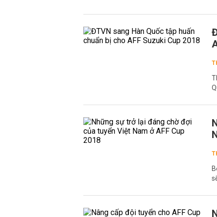
Đ
A
T
T
Q
N
T
B
s
N