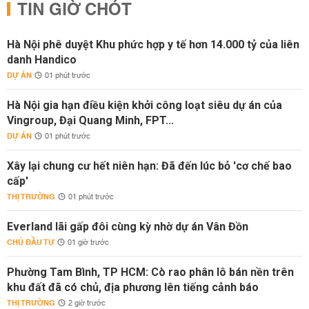
TIN GIỜ CHÓT
Hà Nội phê duyệt Khu phức hợp y tế hơn 14.000 tỷ của liên
danh Handico
DỰ ÁN
01 phút trước
Hà Nội gia hạn điều kiện khởi công loạt siêu dự án của
Vingroup, Đại Quang Minh, FPT...
DỰ ÁN
01 phút trước
Xây lại chung cư hết niên hạn: Đã đến lúc bỏ 'cơ chế bao
cấp'
THỊ TRƯỜNG
01 phút trước
Everland lãi gấp đôi cùng kỳ nhờ dự án Vân Đồn
CHỦ ĐẦU TƯ
01 giờ trước
Phường Tam Bình, TP HCM: Cò rao phân lô bán nền trên
khu đất đã có chủ, địa phương lên tiếng cảnh báo
THỊ TRƯỜNG
2 giờ trước