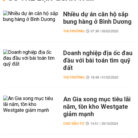
Nhiều dự án căn hộ sắp
bung hàng ở Bình Dương
THỊ TRƯỜNG
07:36 | 05/02/2025
Doanh nghiệp địa ốc đau
đầu với bài toán tìm quỹ
đất
THỊ TRƯỜNG
18:49 | 01/02/2025
An Gia xong mục tiêu lãi
năm, tồn kho Westgate
giảm mạnh
CHỦ ĐẦU TƯ
14:51 | 25/10/2024