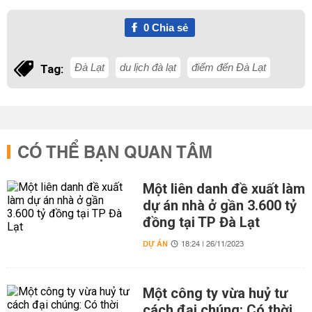
0
Chia sẻ
Đà Lạt
du lịch đà lạt
điểm đến Đà Lạt
Tag:
CÓ THỂ BẠN QUAN TÂM
Một liên danh đề xuất làm
dự án nhà ở gần 3.600 tỷ
đồng tại TP Đà Lạt
DỰ ÁN
18:24 | 26/11/2023
Một công ty vừa huỷ tư
cách đại chúng: Có thời