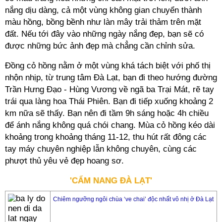
nắng dịu dàng, cả một vùng không gian chuyển thành
màu hồng, bồng bềnh như làn mây trải thảm trên mặt
đất. Nếu tới đây vào những ngày nắng đẹp, bạn sẽ có
được những bức ảnh đẹp mà chẳng cần chỉnh sửa.
Đồng cỏ hồng nằm ở một vùng khá tách biệt với phố thị
nhộn nhịp, từ trung tâm Đà Lạt, bạn đi theo hướng đường
Trần Hưng Đạo - Hùng Vương về ngã ba Trại Mát, rẽ tay
trái qua làng hoa Thái Phiên. Bạn đi tiếp xuống khoảng 2
km nữa sẽ thấy. Bạn nên đi tầm 9h sáng hoặc 4h chiều
để ánh nắng không quá chói chang. Mùa cỏ hồng kéo dài
khoảng trong khoảng tháng 11-12, thu hút rất đông các
tay máy chuyên nghiệp lẫn không chuyên, cùng các
phượt thủ yêu vẻ đẹp hoang sơ.
'CẨM NANG ĐÀ LẠT'
Chiêm ngưỡng ngôi chùa ‘ve chai’ độc nhất vô nhị ở Đà Lạt