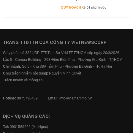
QUY HOẠCH
01 phút trước
TRANG TTĐTTH CỦA CÔNG TY VIETNEWSCORP
Giấy phép số 3324/GP-TTĐT do Sở VH&TT TPHCM cấp ngày 20/3/2026
Lầu 5 - Compa Building - 293 Điện Biên Phủ - Phường Gia Định - TP.HCM
Chi nhánh:
Số 5 - Khu 38A Trần Phú - Phường Ba Đình - TP. Hà Nội
Chịu trách nhiệm nội dung:
Nguyễn Minh Quyết
Trách nhiệm về thông tin
Hotline:
0975798489
Email:
info@vietnammoi.vn
DỊCH VỤ QUẢNG CÁO:
Tel:
0931589222 (Ms Ngọc)