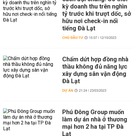
kỳ doanh thu trên nghìn
tỷ trước khi trượt dốc, sở
hữu nơi check-in nổi
tiếng Đà Lạt
CHỦ ĐẦU TƯ
15:07 | 12/10/2023
Chấm dứt hợp đồng nhà
thầu không đủ năng lực
xây dựng sân vận động
Đà Lạt
DỰ ÁN
21:24 | 23/03/2023
Phú Đông Group muốn
làm dự án nhà ở thương
mại hơn 2 ha tại TP Đà
Lạt