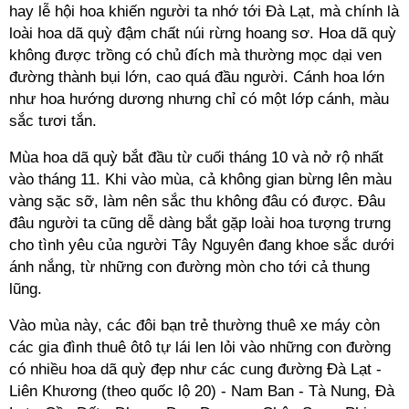
hay lễ hội hoa khiến người ta nhớ tới Đà Lạt, mà chính là
loài hoa dã quỳ đậm chất núi rừng hoang sơ. Hoa dã quỳ
không được trồng có chủ đích mà thường mọc dại ven
đường thành bụi lớn, cao quá đầu người. Cánh hoa lớn
như hoa hướng dương nhưng chỉ có một lớp cánh, màu
sắc tươi tắn.
Mùa hoa dã quỳ bắt đầu từ cuối tháng 10 và nở rộ nhất
vào tháng 11. Khi vào mùa, cả không gian bừng lên màu
vàng sặc sỡ, làm nên sắc thu không đâu có được. Đâu
đâu người ta cũng dễ dàng bắt gặp loài hoa tượng trưng
cho tình yêu của người Tây Nguyên đang khoe sắc dưới
ánh nắng, từ những con đường mòn cho tới cả thung
lũng.
Vào mùa này, các đôi bạn trẻ thường thuê xe máy còn
các gia đình thuê ôtô tự lái len lỏi vào những con đường
có nhiều hoa dã quỳ đẹp như các cung đường Đà Lạt -
Liên Khương (theo quốc lộ 20) - Nam Ban - Tà Nung, Đà