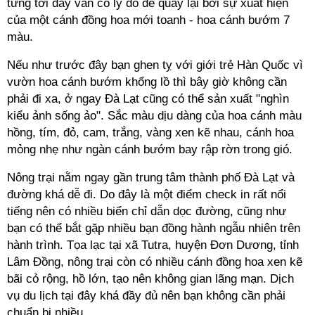
từng tới đây vẫn có lý do để quay lại bởi sự xuất hiện
của một cánh đồng hoa mới toanh - hoa cánh bướm 7
màu.
Nếu như trước đây bạn ghen tỵ với giới trẻ Hàn Quốc vì
vườn hoa cánh bướm khổng lồ thì bây giờ không cần
phải đi xa, ở ngay Đà Lạt cũng có thể sản xuất "nghìn
kiểu ảnh sống ảo". Sắc màu dịu dàng của hoa cánh màu
hồng, tím, đỏ, cam, trắng, vàng xen kẽ nhau, cánh hoa
mỏng nhẹ như ngàn cánh bướm bay rập rờn trong gió.
Nông trại nằm ngay gần trung tâm thành phố Đà Lạt và
đường khá dễ đi. Do đây là một điểm check in rất nổi
tiếng nên có nhiều biển chỉ dẫn dọc đường, cũng như
bạn có thể bắt gặp nhiều bạn đồng hành ngẫu nhiên trên
hành trình. Tọa lạc tại xã Tutra, huyện Đơn Dương, tỉnh
Lâm Đồng, nông trại còn có nhiều cánh đồng hoa xen kẽ
bãi cỏ rộng, hồ lớn, tạo nên không gian lãng mạn. Dịch
vụ du lịch tại đây khá đầy đủ nên bạn không cần phải
chuẩn bị nhiều.