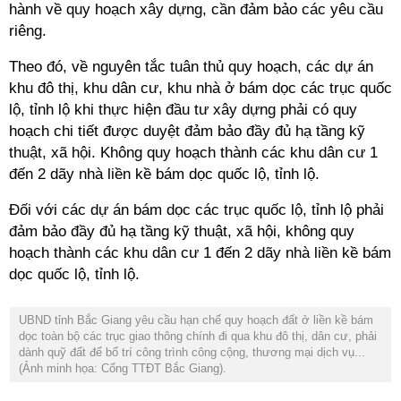
hành về quy hoạch xây dựng, cần đảm bảo các yêu cầu
riêng.
Theo đó, về nguyên tắc tuân thủ quy hoạch, các dự án
khu đô thị, khu dân cư, khu nhà ở bám dọc các trục quốc
lộ, tỉnh lộ khi thực hiện đầu tư xây dựng phải có quy
hoạch chi tiết được duyệt đảm bảo đầy đủ hạ tầng kỹ
thuật, xã hội. Không quy hoạch thành các khu dân cư 1
đến 2 dãy nhà liền kề bám dọc quốc lộ, tỉnh lộ.
Đối với các dự án bám dọc các trục quốc lộ, tỉnh lộ phải
đảm bảo đầy đủ hạ tầng kỹ thuật, xã hội, không quy
hoạch thành các khu dân cư 1 đến 2 dãy nhà liền kề bám
dọc quốc lộ, tỉnh lộ.
UBND tỉnh Bắc Giang yêu cầu hạn chế quy hoạch đất ở liền kề bám
dọc toàn bộ các trục giao thông chính đi qua khu đô thị, dân cư, phải
dành quỹ đất để bố trí công trình công cộng, thương mại dịch vụ...
(Ảnh minh họa: Cổng TTĐT Bắc Giang).