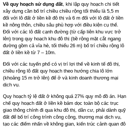
Về quy hoạch sử dụng đất
, khi lập quy hoạch chi tiết
xây dựng cần bố trí chiều
chiều rộng tối thiểu là 5,5 m
đối với lô đất ở liền kề đô thị và 6 m đối với lô đất ở liền
kề nông thôn, chiều sâu phù hợp với điều kiện cụ thể.
Đối với các lô đất cạnh đường (từ cấp liên khu vực trở
lên) trong quy hoạch khu đô thị (bề rộng mặt cắt ngang
đường gồm cả vỉa hè, tối thiểu 26 m) bố trí chiều rộng lô
đất ở liền kề từ 7 – 10m.
Đối với các tuyến phố có vị trí lợi thế về kinh tế đô thị,
chiều rộng lô đất quy hoạch theo hướng chia lô lớn
(khoảng 15 m trở lên) để ở và kinh doanh thương mại
dịch vụ.
Quy hoạch tỷ lệ đất ở không quá 27% quy mô đồ án. Hạn
chế quy hoạch đất ở liền kề bám dọc toàn bộ các trục
giao thông chính đi qua khu đô thị, dân cư, phải dành quỹ
đất để bố trí công trình công cộng, thương mại dịch vụ,
tạo các điểm nhấn về không gian, kiến trúc cảnh quan đô