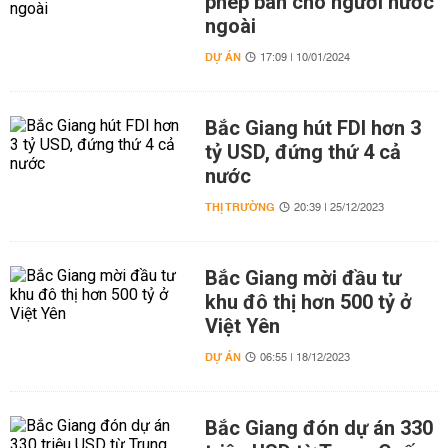
phép bán cho người nước
ngoài
DỰ ÁN
17:09 | 10/01/2024
Bắc Giang hút FDI hơn 3
tỷ USD, đứng thứ 4 cả
nước
THỊ TRƯỜNG
20:39 | 25/12/2023
Bắc Giang mời đầu tư
khu đô thị hơn 500 tỷ ở
Việt Yên
DỰ ÁN
06:55 | 18/12/2023
Bắc Giang đón dự án 330