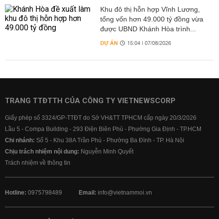
Khu đô thị hỗn hợp Vĩnh Lương,
tổng vốn hơn 49.000 tỷ đồng vừa
được UBND Khánh Hòa trình...
DỰ ÁN
15:04 | 07/08/2026
TRANG TTĐTTH CỦA CÔNG TY VIETNEWSCORP
Giấy phép số 3324/GP-TTĐT do Sở VH&TT TPHCM cấp ngày 20/3/2026
Lầu 5 - Compa Building - 293 Điện Biên Phủ - Phường Gia Định - TP.HCM
Chi nhánh:
Số 5 - Khu 38A Trần Phú - Phường Ba Đình - TP. Hà Nội
Chịu trách nhiệm nội dung:
Nguyễn Minh Quyết
Trách nhiệm về thông tin
Hotline:
0975798489
Email:
info@vietnammoi.vn