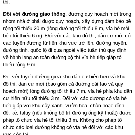
thị.
Đối với đường giao thông
, đường quy hoạch mới trong
nhóm nhà ở phải được quy hoạch, xây dựng đảm bảo bề
rộng tối thiểu 20 m (lòng đường tối thiểu 8 m, vỉa hè mỗi
bên tối thiểu 6 m). Đối với các khu đô thị, dân cư mới có
các tuyến đường từ liên khu vực trở lên, đường huyện,
đường tỉnh, quốc lộ đi qua ngoài việc tuân thủ quy định
về hành lang an toàn đường bộ thì vỉa hè tiếp giáp tối
thiểu rộng 9 m.
Đối với tuyến đường giữa khu dân cư hiện hữu và khu
đô thị, dân cư mới (bao gồm cả đường cải tạo và quy
hoạch mới) lòng đường tối thiểu 7 m, vỉa hè phía khu dân
cư hiện hữu tối thiểu 3 m. Đối với các đường có vỉa hè
tiếp giáp với khu cây xanh, vườn hoa, chân hoặc đỉnh
đê, kè, taluy (nếu không bố trí đường ống kỹ thuật) được
phép tổ chức vỉa hè tối thiểu 3 m. Không cho phép tổ
chức các loại đường không có vỉa hè đối với các khu
vực còn lại.