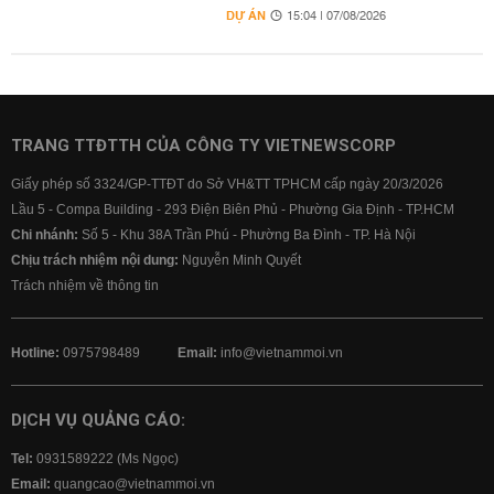
DỰ ÁN
15:04 | 07/08/2026
TRANG TTĐTTH CỦA CÔNG TY VIETNEWSCORP
Giấy phép số 3324/GP-TTĐT do Sở VH&TT TPHCM cấp ngày 20/3/2026
Lầu 5 - Compa Building - 293 Điện Biên Phủ - Phường Gia Định - TP.HCM
Chi nhánh:
Số 5 - Khu 38A Trần Phú - Phường Ba Đình - TP. Hà Nội
Chịu trách nhiệm nội dung:
Nguyễn Minh Quyết
Trách nhiệm về thông tin
Hotline:
0975798489
Email:
info@vietnammoi.vn
DỊCH VỤ QUẢNG CÁO:
Tel:
0931589222 (Ms Ngọc)
Email:
quangcao@vietnammoi.vn