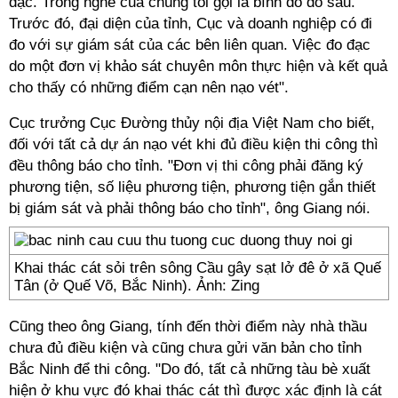
đạc. Trong nghề của chúng tôi gọi là bình đồ đo sâu.
Trước đó, đại diện của tỉnh, Cục và doanh nghiệp có đi
đo với sự giám sát của các bên liên quan. Việc đo đạc
do một đơn vị khảo sát chuyên môn thực hiện và kết quả
cho thấy có những điểm cạn nên nạo vét".
Cục trưởng Cục Đường thủy nội địa Việt Nam cho biết,
đối với tất cả dự án nạo vét khi đủ điều kiện thi công thì
đều thông báo cho tỉnh. "Đơn vị thi công phải đăng ký
phương tiện, số liệu phương tiện, phương tiện gắn thiết
bị giám sát và phải thông báo cho tỉnh", ông Giang nói.
Khai thác cát sỏi trên sông Cầu gây sạt lở đê ở xã Quế
Tân (ở Quế Võ, Bắc Ninh). Ảnh: Zing
Cũng theo ông Giang, tính đến thời điểm này nhà thầu
chưa đủ điều kiện và cũng chưa gửi văn bản cho tỉnh
Bắc Ninh để thi công. "Do đó, tất cả những tàu bè xuất
hiện ở khu vực đó khai thác cát thì được xác định là cát