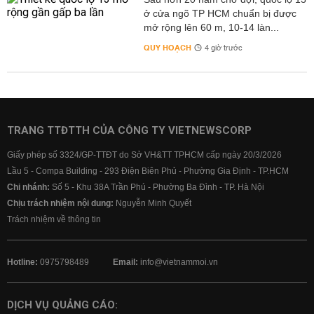
ở cửa ngõ TP HCM chuẩn bị được
mở rộng lên 60 m, 10-14 làn...
QUY HOẠCH
4 giờ trước
TRANG TTĐTTH CỦA CÔNG TY VIETNEWSCORP
Giấy phép số 3324/GP-TTĐT do Sở VH&TT TPHCM cấp ngày 20/3/2026
Lầu 5 - Compa Building - 293 Điện Biên Phủ - Phường Gia Định - TP.HCM
Chi nhánh:
Số 5 - Khu 38A Trần Phú - Phường Ba Đình - TP. Hà Nội
Chịu trách nhiệm nội dung:
Nguyễn Minh Quyết
Trách nhiệm về thông tin
Hotline:
0975798489
Email:
info@vietnammoi.vn
DỊCH VỤ QUẢNG CÁO: