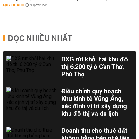
QUY HOẠCH
9 giờ trước
ĐỌC NHIỀU NHẤT
DXG rút khỏi hai khu đô
thị 6.200 tỷ ở Cần Thơ,
Phú Thọ
Điều chỉnh quy hoạch
Khu kinh tế Vũng Áng,
xác định vị trí xây dựng
khu đô thị và du lịch
Doanh thu cho thuê đất
không bằng bán nhà liền