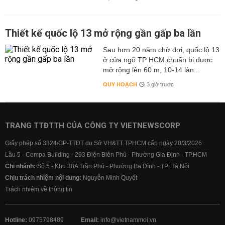
Thiết kế quốc lộ 13 mở rộng gần gấp ba lần
Sau hơn 20 năm chờ đợi, quốc lộ 13
ở cửa ngõ TP HCM chuẩn bị được
mở rộng lên 60 m, 10-14 làn...
QUY HOẠCH
3 giờ trước
TRANG TTĐTTH CỦA CÔNG TY VIETNEWSCORP
Giấy phép số 3324/GP-TTĐT do Sở VH&TT TPHCM cấp ngày 20/3/2026
Lầu 5 - Compa Building - 293 Điện Biên Phủ - Phường Gia Định - TP.HCM
Chi nhánh:
Số 5 - Khu 38A Trần Phú - Phường Ba Đình - TP. Hà Nội
Chịu trách nhiệm nội dung:
Nguyễn Minh Quyết
Trách nhiệm về thông tin
Hotline:
0975798489
Email:
info@vietnammoi.vn