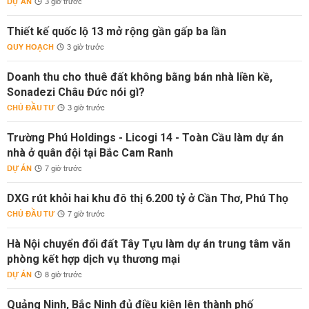
DỰ ÁN
3 giờ trước
Thiết kế quốc lộ 13 mở rộng gần gấp ba lần
QUY HOẠCH
3 giờ trước
Doanh thu cho thuê đất không bằng bán nhà liền kề,
Sonadezi Châu Đức nói gì?
CHỦ ĐẦU TƯ
3 giờ trước
Trường Phú Holdings - Licogi 14 - Toàn Cầu làm dự án
nhà ở quân đội tại Bắc Cam Ranh
DỰ ÁN
7 giờ trước
DXG rút khỏi hai khu đô thị 6.200 tỷ ở Cần Thơ, Phú Thọ
CHỦ ĐẦU TƯ
7 giờ trước
Hà Nội chuyển đổi đất Tây Tựu làm dự án trung tâm văn
phòng kết hợp dịch vụ thương mại
DỰ ÁN
8 giờ trước
Quảng Ninh, Bắc Ninh đủ điều kiện lên thành phố