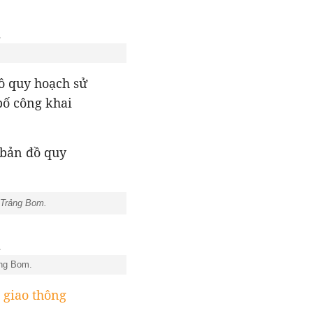
ồ quy hoạch sử
ố công khai
 bản đồ quy
n Trảng Bom.
ảng Bom.
 giao thông