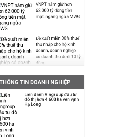
VNPT nắm giữ hơn
62.000 tỷ đồng tiền
mặt, ngang ngửa MWG
Đề xuất miễn 30% thuế
thu nhập cho hộ kinh
doanh, doanh nghiệp
có doanh thu dưới 10 tỷ
đồng
BIDV sắp phát hành
THÔNG TIN DOANH NGHIỆP
gần 500 triệu cổ phiếu,
tăng vốn lên gần
Liên danh Vingroup đầu tư
77.800 tỷ
đô thị hơn 4.600 ha ven vịnh
Hạ Long
Dàn lãnh đạo GenZ nhà
Vingroup,
Techcombank,
VPBank, PC1: Người
nắm 10.000 tỷ đồng cổ