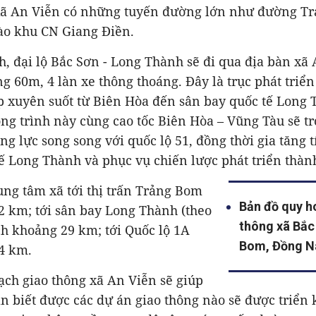
xã An Viễn có những tuyến đường lớn như đường T
ào khu CN Giang Điền.
, đại lộ Bắc Sơn - Long Thành sẽ đi qua địa bàn xã 
g 60m, 4 làn xe thông thoáng. Đây là trục phát triể
p xuyên suốt từ Biên Hòa đến sân bay quốc tế Long 
ng trình này cùng cao tốc Biên Hòa – Vũng Tàu sẽ tr
ộng lực song song với quốc lộ 51, đồng thời gia tăng t
ế Long Thành và phục vụ chiến lược phát triển thàn
rung tâm xã tới thị trấn Trảng Bom
Bản đồ quy h
2 km; tới sân bay Long Thành (theo
thông xã Bắc
h khoảng 29 km; tới Quốc lộ 1A
Bom, Đồng N
4 km.
ch giao thông xã An Viễn sẽ giúp
 biết được các dự án giao thông nào sẽ được triển k