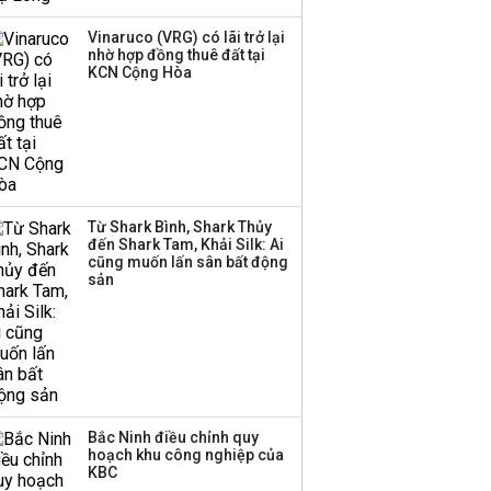
phiếu, người làm chủ
Vinaruco (VRG) có lãi trở lại
tịch ở tuổi 27
nhờ hợp đồng thuê đất tại
KCN Cộng Hòa
Lãnh đạo Vinamilk:
Tăng quy mô đàn bò
thêm 8.000 con, đã
chốt giá nguyên liệu
đến tháng 11
Từ Shark Bình, Shark Thủy
Việt Nam muốn phát
đến Shark Tam, Khải Silk: Ai
triển quỹ hưu trí: Từ tiết
cũng muốn lấn sân bất động
kiệm gia đình thành
sản
nguồn cấp vốn dài hạn
và kinh nghiệm từ
Malaysia
Bắc Ninh điều chỉnh quy
hoạch khu công nghiệp của
KBC