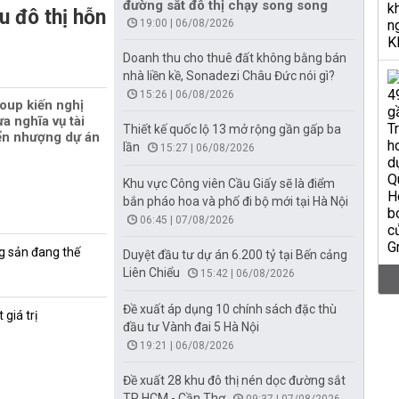
đường sắt đô thị chạy song song
u đô thị hỗn
19:00 | 06/08/2026
Doanh thu cho thuê đất không bằng bán
nhà liền kề, Sonadezi Châu Đức nói gì?
15:26 | 06/08/2026
oup kiến nghị
a nghĩa vụ tài
Thiết kế quốc lộ 13 mở rộng gần gấp ba
ển nhượng dự án
lần
15:27 | 06/08/2026
Khu vực Công viên Cầu Giấy sẽ là điểm
bắn pháo hoa và phố đi bộ mới tại Hà Nội
06:45 | 07/08/2026
g sản đang thế
Duyệt đầu tư dự án 6.200 tỷ tại Bến cảng
Liên Chiểu
15:42 | 06/08/2026
Đề xuất áp dụng 10 chính sách đặc thù
giá trị
đầu tư Vành đai 5 Hà Nội
19:21 | 06/08/2026
Đề xuất 28 khu đô thị nén dọc đường sắt
TP HCM - Cần Thơ