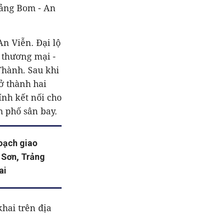
rảng Bom - An
An Viễn. Đại lộ
n thương mại -
Thành. Sau khi
ở thành hai
ính kết nối cho
h phố sân bay.
oạch giao
 Sơn, Trảng
ai
hai trên địa