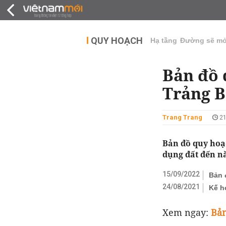
QUY HOẠCH
THỊ TRƯỜNG
DỰ Á
QUY HOẠCH
Hạ tầng
Đường sẽ m
Bản đồ 
Trảng B
Trang Trang
21
Bản đồ quy hoạ
dụng đất đến n
15/09/2022
Bản 
24/08/2021
Kế h
Xem ngay:
Bản