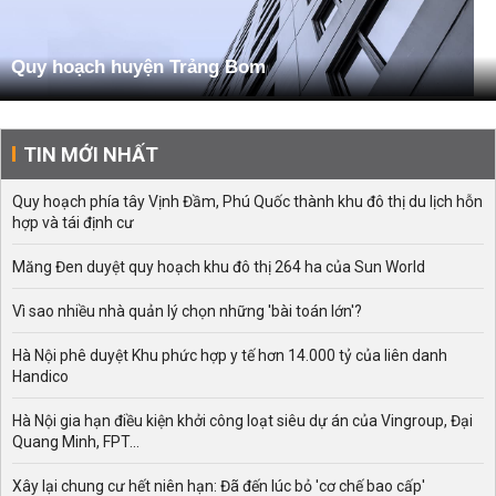
Quy hoạch huyện Trảng Bom
TIN MỚI NHẤT
Quy hoạch phía tây Vịnh Đầm, Phú Quốc thành khu đô thị du lịch hỗn
hợp và tái định cư
Măng Đen duyệt quy hoạch khu đô thị 264 ha của Sun World
Vì sao nhiều nhà quản lý chọn những 'bài toán lớn'?
Hà Nội phê duyệt Khu phức hợp y tế hơn 14.000 tỷ của liên danh
Handico
Hà Nội gia hạn điều kiện khởi công loạt siêu dự án của Vingroup, Đại
Quang Minh, FPT...
Xây lại chung cư hết niên hạn: Đã đến lúc bỏ 'cơ chế bao cấp'