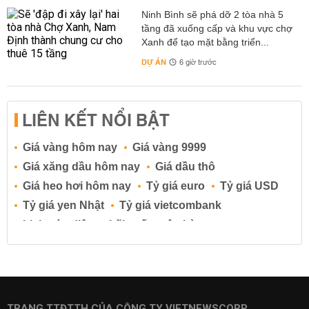
Ninh Bình sẽ phá dỡ 2 tòa nhà 5
tầng đã xuống cấp và khu vực chợ
Xanh để tạo mặt bằng triển...
DỰ ÁN
6 giờ trước
LIÊN KẾT NỔI BẬT
Giá vàng hôm nay
Giá vàng 9999
Giá xăng dầu hôm nay
Giá dầu thô
Giá heo hơi hôm nay
Tỷ giá euro
Tỷ giá USD
Tỷ giá yen Nhật
Tỷ giá vietcombank
Lịch cúp điện
Lãi suất ngân hàng
Lãi suất tiết kiệm
Lãi suất tiền gửi
Lãi suất ngân hàng Agribank
Lãi suất ngân hàng Sacombank
Lãi suất ngân hàng BIDV
TRANG TTĐTTH CỦA CÔNG TY VIETNEWSCORP