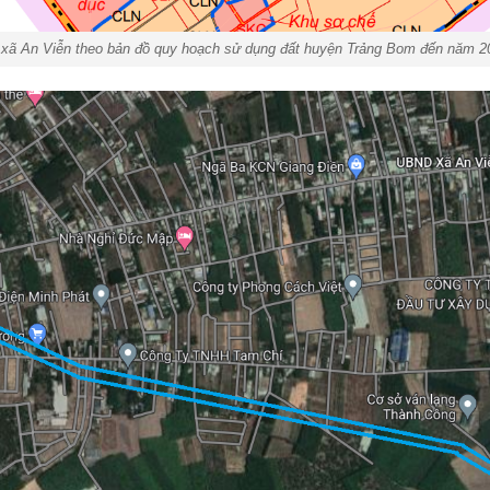
xã An Viễn theo bản đồ quy hoạch sử dụng đất huyện Trảng Bom đến năm 