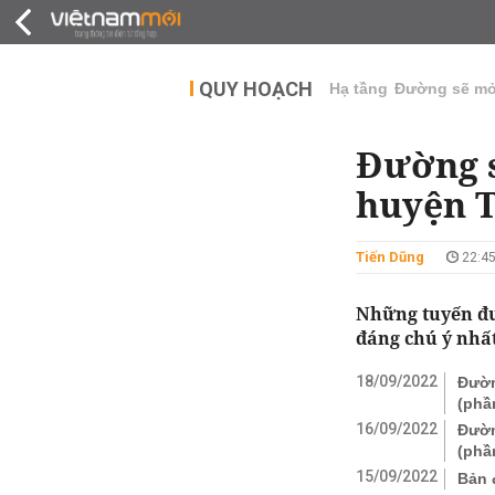
QUY HOẠCH
THỊ TRƯỜNG
DỰ Á
QUY HOẠCH
Hạ tầng
Đường sẽ m
Đường s
huyện T
Tiến Dũng
22:45
Những tuyến đư
đáng chú ý nhất
18/09/2022
Đườn
(phầ
16/09/2022
Đườn
(phầ
15/09/2022
Bản 