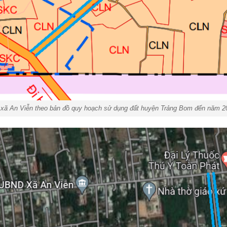
xã An Viễn theo bản đồ quy hoạch sử dụng đất huyện Trảng Bom đến năm 