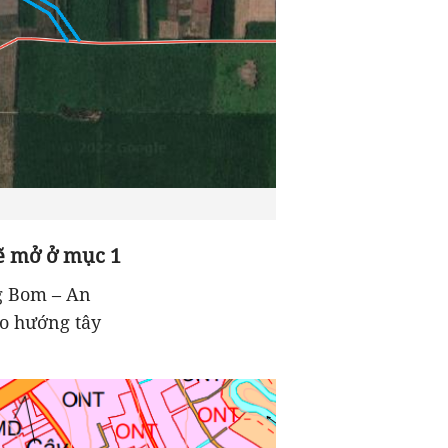
ẽ mở ở mục 1
g Bom – An
o hướng tây