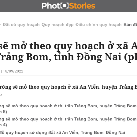
N
CHỦ ĐẦU TƯ
ĐẤU GIÁ - ĐẤU THẦU
KINH DOANH
ở
Đất có quy hoạch
Quy hoạch đẹp
Điều chỉnh quy hoạch
Bản đ
ẽ mở theo quy hoạch ở xã A
rảng Bom, tỉnh Đồng Nai (p
 | 18/09/2022
ờng sẽ mở theo quy hoạch ở xã An Viễn, huyện Trảng 
.
g sẽ mở theo quy hoạch ở thị trấn Trảng Bom, huyện Trảng Bom,
n 5)
g sẽ mở theo quy hoạch ở thị trấn Trảng Bom, huyện Trảng Bom,
n 4)
đồ quy hoạch sử dụng đất xã An Viễn, Trảng Bom, Đồng Nai