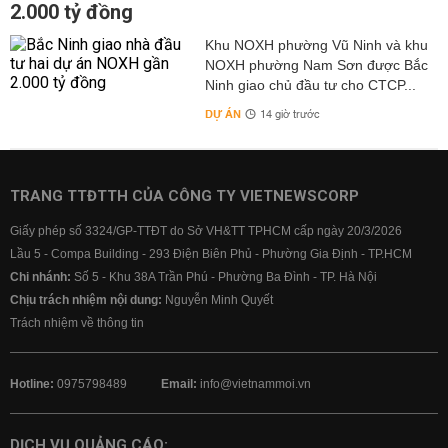
2.000 tỷ đồng
Khu NOXH phường Vũ Ninh và khu
NOXH phường Nam Sơn được Bắc
Ninh giao chủ đầu tư cho CTCP...
DỰ ÁN
14 giờ trước
TRANG TTĐTTH CỦA CÔNG TY VIETNEWSCORP
Giấy phép số 3324/GP-TTĐT do Sở VH&TT TPHCM cấp ngày 20/3/2026
Lầu 5 - Compa Building - 293 Điện Biên Phủ - Phường Gia Định - TP.HCM
Chi nhánh:
Số 5 - Khu 38A Trần Phú - Phường Ba Đình - TP. Hà Nội
Chịu trách nhiệm nội dung:
Nguyễn Minh Quyết
Trách nhiệm về thông tin
Hotline:
0975798489
Email:
info@vietnammoi.vn
DỊCH VỤ QUẢNG CÁO: