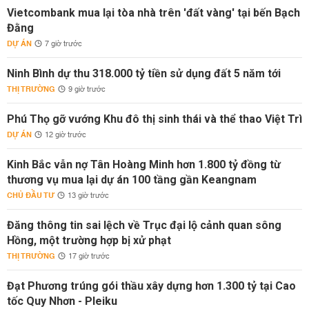
Vietcombank mua lại tòa nhà trên 'đất vàng' tại bến Bạch
Đằng
DỰ ÁN
7 giờ trước
Ninh Bình dự thu 318.000 tỷ tiền sử dụng đất 5 năm tới
THỊ TRƯỜNG
9 giờ trước
Phú Thọ gỡ vướng Khu đô thị sinh thái và thể thao Việt Trì
DỰ ÁN
12 giờ trước
Kinh Bắc vẫn nợ Tân Hoàng Minh hơn 1.800 tỷ đồng từ
thương vụ mua lại dự án 100 tầng gần Keangnam
CHỦ ĐẦU TƯ
13 giờ trước
Đăng thông tin sai lệch về Trục đại lộ cảnh quan sông
Hồng, một trường hợp bị xử phạt
THỊ TRƯỜNG
17 giờ trước
Đạt Phương trúng gói thầu xây dựng hơn 1.300 tỷ tại Cao
tốc Quy Nhơn - Pleiku