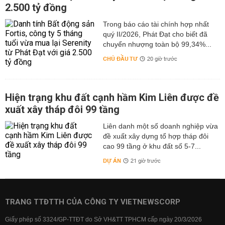
2.500 tỷ đồng
Trong báo cáo tài chính hợp nhất
quý II/2026, Phát Đạt cho biết đã
chuyển nhượng toàn bộ 99,34%...
CHỦ ĐẦU TƯ
20 giờ trước
Hiện trạng khu đất cạnh hầm Kim Liên được đề
xuất xây tháp đôi 99 tầng
Liên danh một số doanh nghiệp vừa
đề xuất xây dựng tổ hợp tháp đôi
cao 99 tầng ở khu đất số 5-7...
DỰ ÁN
21 giờ trước
TRANG TTĐTTH CỦA CÔNG TY VIETNEWSCORP
Giấy phép số 3324/GP-TTĐT do Sở VH&TT TPHCM cấp ngày 20/3/2026