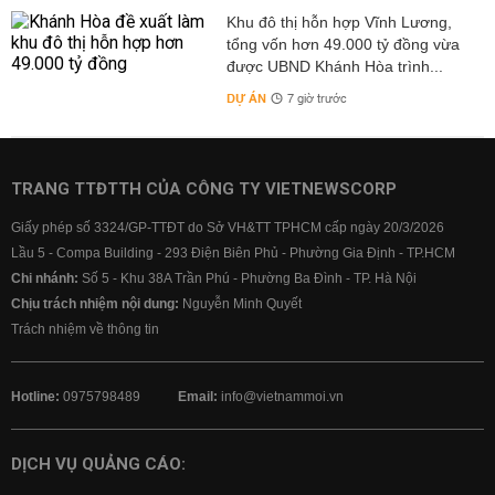
Khu đô thị hỗn hợp Vĩnh Lương,
tổng vốn hơn 49.000 tỷ đồng vừa
được UBND Khánh Hòa trình...
DỰ ÁN
7 giờ trước
TRANG TTĐTTH CỦA CÔNG TY VIETNEWSCORP
Giấy phép số 3324/GP-TTĐT do Sở VH&TT TPHCM cấp ngày 20/3/2026
Lầu 5 - Compa Building - 293 Điện Biên Phủ - Phường Gia Định - TP.HCM
Chi nhánh:
Số 5 - Khu 38A Trần Phú - Phường Ba Đình - TP. Hà Nội
Chịu trách nhiệm nội dung:
Nguyễn Minh Quyết
Trách nhiệm về thông tin
Hotline:
0975798489
Email:
info@vietnammoi.vn
DỊCH VỤ QUẢNG CÁO: