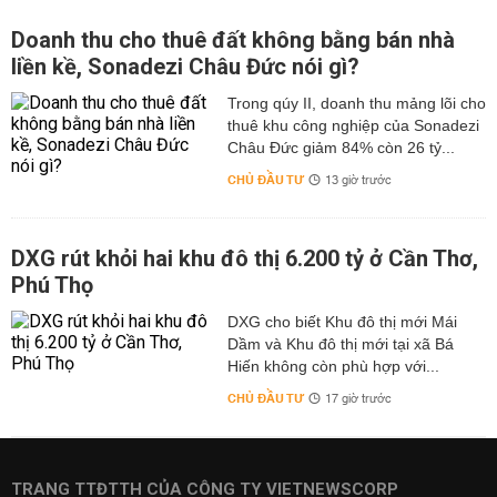
Doanh thu cho thuê đất không bằng bán nhà
liền kề, Sonadezi Châu Đức nói gì?
Trong qúy II, doanh thu mảng lõi cho
thuê khu công nghiệp của Sonadezi
Châu Đức giảm 84% còn 26 tỷ...
CHỦ ĐẦU TƯ
13 giờ trước
DXG rút khỏi hai khu đô thị 6.200 tỷ ở Cần Thơ,
Phú Thọ
DXG cho biết Khu đô thị mới Mái
Dầm và Khu đô thị mới tại xã Bá
Hiến không còn phù hợp với...
CHỦ ĐẦU TƯ
17 giờ trước
TRANG TTĐTTH CỦA CÔNG TY VIETNEWSCORP