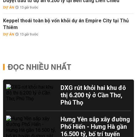
Duyệt đầu tư dự án 6.200 tỷ tại Bến cảng Liên Chiểu
DỰ ÁN
13 giờ trước
Keppel thoái toàn bộ vốn khỏi dự án Empire City tại Thủ
Thiêm
DỰ ÁN
13 giờ trước
ĐỌC NHIỀU NHẤT
DXG rút khỏi hai khu đô
thị 6.200 tỷ ở Cần Thơ,
Phú Thọ
Hưng Yên sắp xây đường
Phố Hiến - Hưng Hà gần
16.500 tỷ, bố trí tuyến