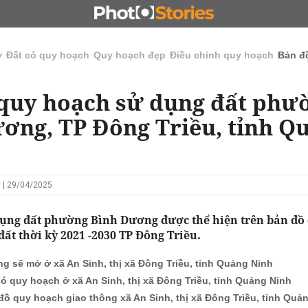
N
CHỦ ĐẦU TƯ
ĐẤU GIÁ - ĐẤU THẦU
KINH DOANH
ở
Đất có quy hoạch
Quy hoạch đẹp
Điều chỉnh quy hoạch
Bản đ
quy hoạch sử dụng đất phư
ơng, TP Đông Triều, tỉnh Q
 | 29/04/2025
ụng đất phường Bình Dương được thể hiện trên bản đồ 
ất thời kỳ 2021 -2030 TP Đông Triều.
g sẽ mở ở xã An Sinh, thị xã Đông Triều, tỉnh Quảng Ninh
có quy hoạch ở xã An Sinh, thị xã Đông Triều, tỉnh Quảng Ninh
đồ quy hoạch giao thông xã An Sinh, thị xã Đông Triều, tỉnh Quả