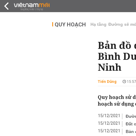
QUY HOẠCH
THỊ TRƯỜNG
DỰ Á
QUY HOẠCH
Hạ tầng
Đường sẽ m
Bản đồ 
Bình Dư
Ninh
Tiến Dũng
15:57
Quy hoạch sử d
hoạch sử dụng đ
15/12/2021
Đườn
15/12/2021
Đất 
15/12/2021
Bản 