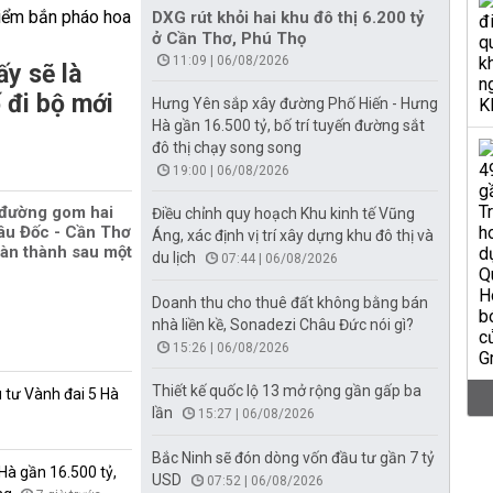
DXG rút khỏi hai khu đô thị 6.200 tỷ
ở Cần Thơ, Phú Thọ
11:09 | 06/08/2026
y sẽ là
 đi bộ mới
Hưng Yên sắp xây đường Phố Hiến - Hưng
Hà gần 16.500 tỷ, bố trí tuyến đường sắt
đô thị chạy song song
19:00 | 06/08/2026
 đường gom hai
Điều chỉnh quy hoạch Khu kinh tế Vũng
âu Đốc - Cần Thơ
Áng, xác định vị trí xây dựng khu đô thị và
oàn thành sau một
du lịch
07:44 | 06/08/2026
Doanh thu cho thuê đất không bằng bán
nhà liền kề, Sonadezi Châu Đức nói gì?
15:26 | 06/08/2026
Thiết kế quốc lộ 13 mở rộng gần gấp ba
 tư Vành đai 5 Hà
lần
15:27 | 06/08/2026
Bắc Ninh sẽ đón dòng vốn đầu tư gần 7 tỷ
à gần 16.500 tỷ,
USD
07:52 | 06/08/2026