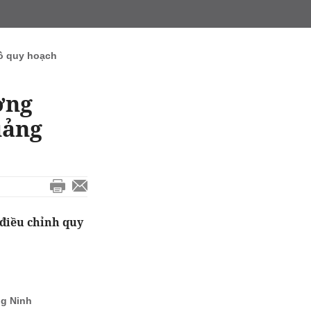
ồ quy hoạch
ờng
uảng
điều chỉnh quy
ng Ninh