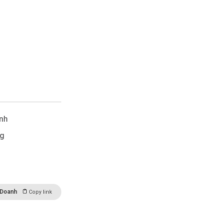
inh
ng
 Doanh
Copy link