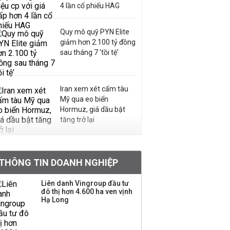
4 lần cổ phiếu HAG
Quy mô quỹ PYN Elite
giảm hơn 2.100 tỷ đồng
sau tháng 7 ‘tồi tệ’
Iran xem xét cấm tàu
Mỹ qua eo biển
Hormuz, giá dầu bật
tăng trở lại
Khối tài sản hàng trăm
tỷ của Huấn Hoa Hồng:
THÔNG TIN DOANH NGHIỆP
Từ biệt thự 50 tỷ, dàn
siêu xe hàng chục tỷ
Liên danh Vingroup đầu tư
đến vườn tùng Nhật đắt
đô thị hơn 4.600 ha ven vịnh
đỏ
Hạ Long
Sản lượng thép Mỹ