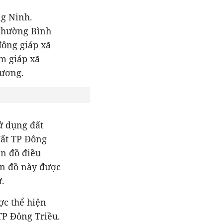
ng Ninh.
 Phường Bình
đông giáp xã
m giáp xã
Dương.
ử dụng đất
ất TP Đông
ản đồ điều
ản đồ này được
ử.
ợc thể hiện
TP Đông Triều.