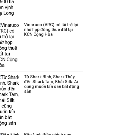
phục hồi nhờ thuế quan
Vinaruco (VRG) có lãi trở lại
Chứng khoán Mỹ đồng
nhờ hợp đồng thuê đất tại
KCN Cộng Hòa
loạt giảm điểm khi giá
dầu quay đầu tăng
Tổng Bí thư, Chủ tịch
nước: Làm rõ trách
nhiệm khi dự án chậm
Từ Shark Bình, Shark Thủy
tiến độ, đội vốn
đến Shark Tam, Khải Silk: Ai
cũng muốn lấn sân bất động
sản
Bắc Ninh điều chỉnh quy