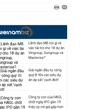
Lãnh đạo MB nói gì về
việc tài trợ cho 18 dự án
Vingroup, Sungroup và
Masterise?
Giải ngân đầu tư công
quý III: Khi các siêu dự
án áp sát 'vạch đích'
Công ty con của HAGL
chốt ngày IPO gần 19
triệu cp với giá gấp hơn