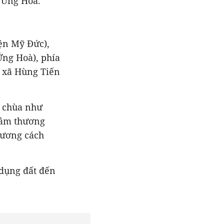
n Ứng Hoà.
yện Mỹ Đức),
ng Hoà), phía
 xã Hùng Tiến
ố chùa như
tâm thương
Hương cách
 dụng đất đến