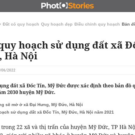
N
CHỦ ĐẦU TƯ
ĐẤU GIÁ - ĐẤU THẦU
KINH DOANH
ở
Đất có quy hoạch
Quy hoạch đẹp
Điều chỉnh quy hoạch
Bản đ
quy hoạch sử dụng đất xã Đố
 Hà Nội
2/06/2022
ụng đất xã Đốc Tín, Mỹ Đức được xác định theo bản đồ 
ăm 2030 huyện Mỹ Đức.
g sẽ mở ở xã Đại Hưng, Mỹ Đức, Hà Nội
oạch sử dụng đất xã Đốc Tín, Mỹ Đức, Hà Nội năm 2021
 trong 22 xã và thị trấn của huyện Mỹ Đức, TP Hà Nộ