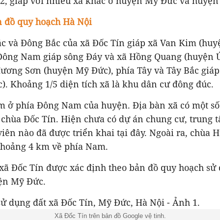
m2, giáp với nhiều xã khác ở huyện Mỹ Đức và huyệ
 đồ quy hoạch Hà Nội
ắc và Đông Bắc của xã Đốc Tín giáp xã Van Kim (hu
Đông Nam giáp sông Đáy và xã Hồng Quang (huyện Ứ
ương Sơn (huyện Mỹ Đức), phía Tây và Tây Bắc giáp
. Khoảng 1/5 diện tích xã là khu dân cư đông đúc.
m ở phía Đông Nam của huyện. Địa bàn xã có một s
 chùa Đốc Tín. Hiện chưa có dự án chung cư, trung 
iên nào đã được triển khai tại đây. Ngoài ra, chùa 
khoảng 4 km về phía Nam.
 xã Đốc Tín được xác định theo bản đồ quy hoạch sử
ện Mỹ Đức.
Xã Đốc Tín trên bản đồ Google vệ tinh.