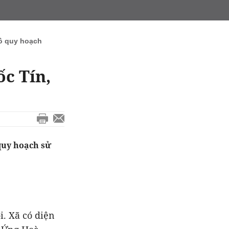
ồ quy hoạch
c Tín,
quy hoạch sử
i. Xã có diện