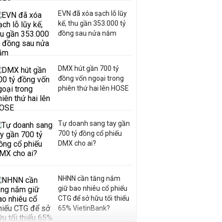
EVN đã xóa sạch lỗ lũy
kế, thu gần 353.000 tỷ
đồng sau nửa năm
DMX hút gần 700 tỷ
đồng vốn ngoại trong
phiên thứ hai lên HOSE
Tự doanh sang tay gần
700 tỷ đồng cổ phiếu
DMX cho ai?
NHNN cần tăng nắm
giữ bao nhiêu cổ phiếu
CTG để sở hữu tối thiểu
65% VietinBank?