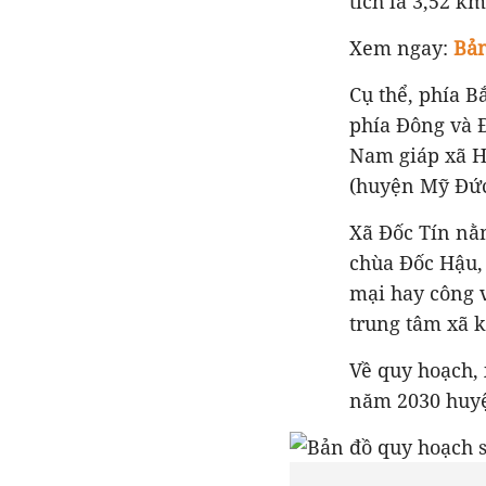
tích là 3,52 k
Xem ngay:
Bản
Cụ thể, phía B
phía Đông và 
Nam giáp xã H
(huyện Mỹ Đức)
Xã Đốc Tín nằ
chùa Đốc Hậu,
mại hay công v
trung tâm xã 
Về quy hoạch,
năm 2030 huy