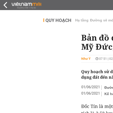
QUY HOẠCH
THỊ TRƯỜNG
DỰ Á
QUY HOẠCH
Hạ tầng
Đường sẽ m
Bản đồ 
Mỹ Đức,
Như Ý
07:51 | 0
Quy hoạch sử d
dụng đất đến n
01/06/2021
Đườn
01/06/2021
Kế h
Đốc Tín là một