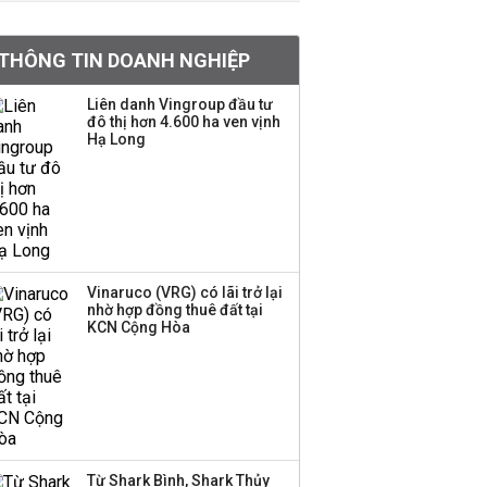
VNPT nắm giữ hơn
62.000 tỷ đồng tiền
THÔNG TIN DOANH NGHIỆP
mặt, ngang ngửa MWG
Liên danh Vingroup đầu tư
đô thị hơn 4.600 ha ven vịnh
Hạ Long
Chuyên gia Phạm Xuân
Hoè chỉ ra 6 nguyên
nhân khiến dòng vốn
trong nền kinh tế còn
'tắc nghẽn'
Đề xuất miễn 30% thuế
Vinaruco (VRG) có lãi trở lại
thu nhập cho hộ kinh
nhờ hợp đồng thuê đất tại
KCN Cộng Hòa
doanh, doanh nghiệp
có doanh thu dưới 10 tỷ
đồng
BIDV sắp phát hành
gần 500 triệu cổ phiếu,
tăng vốn lên gần
Từ Shark Bình, Shark Thủy