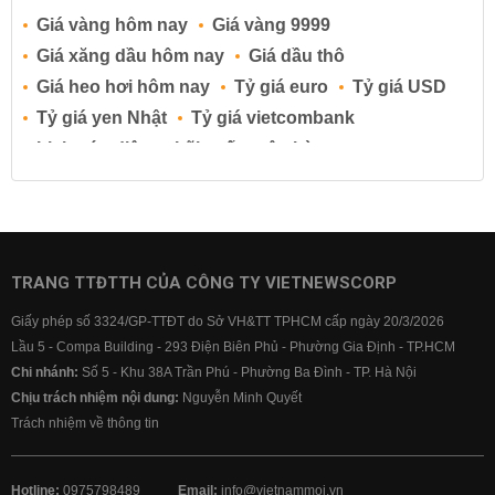
Giá vàng hôm nay
Giá vàng 9999
Giá xăng dầu hôm nay
Giá dầu thô
Giá heo hơi hôm nay
Tỷ giá euro
Tỷ giá USD
Tỷ giá yen Nhật
Tỷ giá vietcombank
Lịch cúp điện
Lãi suất ngân hàng
Lãi suất tiết kiệm
Lãi suất tiền gửi
Lãi suất ngân hàng Agribank
Lãi suất ngân hàng Sacombank
Lãi suất ngân hàng BIDV
TRANG TTĐTTH CỦA CÔNG TY VIETNEWSCORP
Lãi suất ngân hàng Vietinbank
Giấy phép số 3324/GP-TTĐT do Sở VH&TT TPHCM cấp ngày 20/3/2026
Lãi suất ngân hàng Vietcombank
Lầu 5 - Compa Building - 293 Điện Biên Phủ - Phường Gia Định - TP.HCM
Chi nhánh:
Số 5 - Khu 38A Trần Phú - Phường Ba Đình - TP. Hà Nội
Chịu trách nhiệm nội dung:
Nguyễn Minh Quyết
Trách nhiệm về thông tin
Hotline:
0975798489
Email:
info@vietnammoi.vn