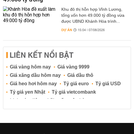
Khu đô thị hỗn hợp Vĩnh Lương,
tổng vốn hơn 49.000 tỷ đồng vừa
được UBND Khánh Hòa trình...
DỰ ÁN
15:04 | 07/08/2026
LIÊN KẾT NỔI BẬT
Giá vàng hôm nay
Giá vàng 9999
Giá xăng dầu hôm nay
Giá dầu thô
Giá heo hơi hôm nay
Tỷ giá euro
Tỷ giá USD
Tỷ giá yen Nhật
Tỷ giá vietcombank
Lịch cúp điện
Lãi suất ngân hàng
Lãi suất tiết kiệm
Lãi suất tiền gửi
Lãi suất ngân hàng Agribank
Lãi suất ngân hàng Sacombank
Lãi suất ngân hàng BIDV