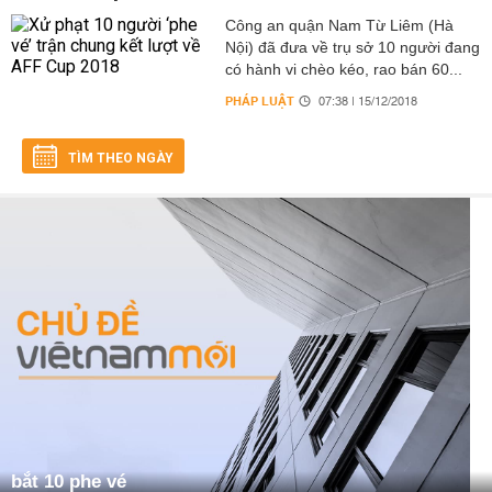
Công an quận Nam Từ Liêm (Hà
Nội) đã đưa về trụ sở 10 người đang
có hành vi chèo kéo, rao bán 60...
PHÁP LUẬT
07:38 | 15/12/2018
TÌM THEO NGÀY
bắt 10 phe vé