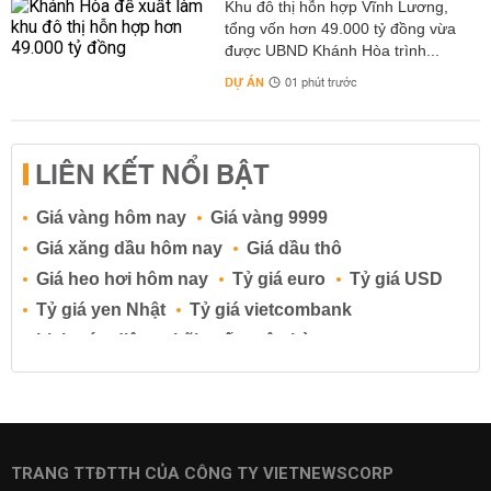
Khu đô thị hỗn hợp Vĩnh Lương,
tổng vốn hơn 49.000 tỷ đồng vừa
được UBND Khánh Hòa trình...
DỰ ÁN
01 phút trước
LIÊN KẾT NỔI BẬT
Giá vàng hôm nay
Giá vàng 9999
Giá xăng dầu hôm nay
Giá dầu thô
Giá heo hơi hôm nay
Tỷ giá euro
Tỷ giá USD
Tỷ giá yen Nhật
Tỷ giá vietcombank
Lịch cúp điện
Lãi suất ngân hàng
Lãi suất tiết kiệm
Lãi suất tiền gửi
Lãi suất ngân hàng Agribank
Lãi suất ngân hàng Sacombank
Lãi suất ngân hàng BIDV
TRANG TTĐTTH CỦA CÔNG TY VIETNEWSCORP