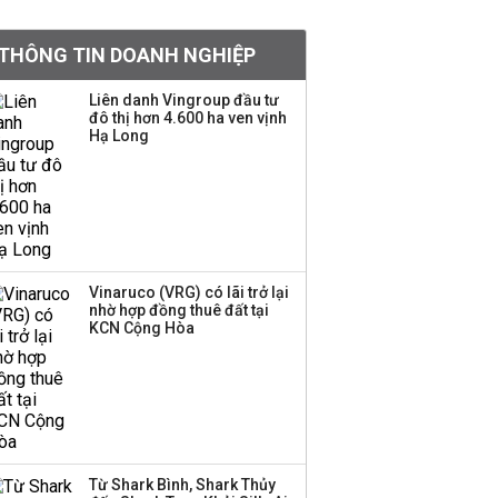
Việt Nam muốn phát
THÔNG TIN DOANH NGHIỆP
triển quỹ hưu trí: Từ tiết
kiệm gia đình thành
Liên danh Vingroup đầu tư
nguồn cấp vốn dài hạn
đô thị hơn 4.600 ha ven vịnh
và kinh nghiệm từ
Hạ Long
Malaysia
Quy mô quỹ PYN Elite
giảm hơn 2.100 tỷ đồng
sau tháng 7 ‘tồi tệ’
Vinaruco (VRG) có lãi trở lại
nhờ hợp đồng thuê đất tại
Iran xem xét cấm tàu
KCN Cộng Hòa
Mỹ qua eo biển
Hormuz, giá dầu bật
tăng trở lại
Thành viên HĐQT
VPBankS xin từ nhiệm
Từ Shark Bình, Shark Thủy