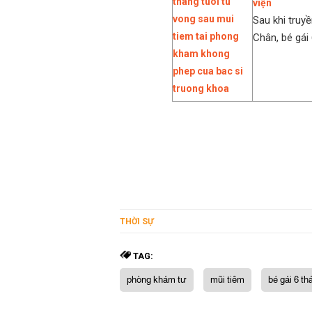
viện
Sau khi truy
Chân, bé gái 
THỜI SỰ
TAG:
phòng khám tư
mũi tiêm
bé gái 6 th