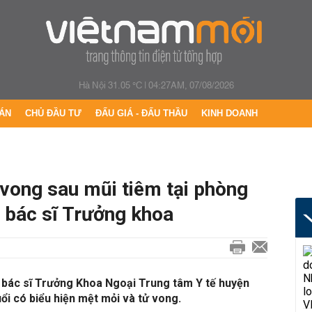
Hà Nội 31.05 °C
|
04:27AM, 07/08/2026
ÁN
CHỦ ĐẦU TƯ
ĐẤU GIÁ - ĐẤU THẦU
KINH DOANH
ử vong sau mũi tiêm tại phòng
 bác sĩ Trưởng khoa
hà bác sĩ Trưởng Khoa Ngoại Trung tâm Y tế huyện
ổi có biểu hiện mệt mỏi và tử vong.