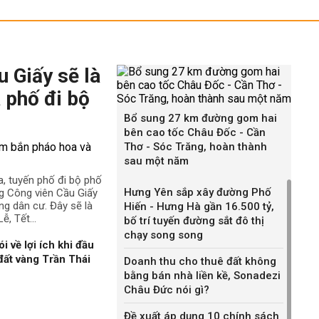
 Giấy sẽ là
 phố đi bộ
Bổ sung 27 km đường gom hai
bên cao tốc Châu Đốc - Cần
Thơ - Sóc Trăng, hoàn thành
sau một năm
a, tuyến phố đi bộ phố
Hưng Yên sắp xây đường Phố
g Công viên Cầu Giấy
ng dân cư. Đây sẽ là
Hiến - Hưng Hà gần 16.500 tỷ,
ễ, Tết...
bố trí tuyến đường sắt đô thị
chạy song song
về lợi ích khi đầu
 đất vàng Trần Thái
Doanh thu cho thuê đất không
bằng bán nhà liền kề, Sonadezi
Châu Đức nói gì?
Đề xuất áp dụng 10 chính sách