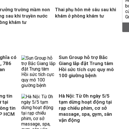
trưởng trường mầm non
Thai phụ hôn mê sâu sau khi
ng sau khi truyền nước
khám ở phòng khám tư
hòng khám tư
ghĩa có
Sun Group hỗ trợ Bắc
, 786
Giang lắp đặt Trung tâm
uan
Hồi sức tích cực quy mô
100 giường bệnh
ng tin
Hà Nội: Từ 0h ngày 5/5
 tại
tạm dừng hoạt động tại
ông tin
rạp chiếu phim, cơ sở
TP HCM
massage, spa, gym, sân
vận động