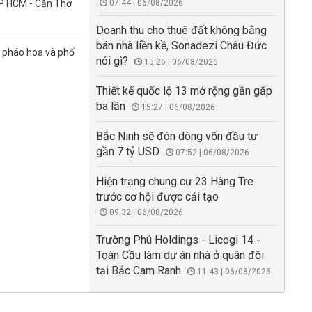
TP HCM - Cần Thơ
07:44 | 06/08/2026
Doanh thu cho thuê đất không bằng
bán nhà liền kề, Sonadezi Châu Đức
n pháo hoa và phố
nói gì?
15:26 | 06/08/2026
Thiết kế quốc lộ 13 mở rộng gần gấp
ba lần
15:27 | 06/08/2026
Bắc Ninh sẽ đón dòng vốn đầu tư
gần 7 tỷ USD
07:52 | 06/08/2026
Hiện trạng chung cư 23 Hàng Tre
trước cơ hội được cải tạo
09:32 | 06/08/2026
Trường Phú Holdings - Licogi 14 -
Toàn Cầu làm dự án nhà ở quân đội
tại Bắc Cam Ranh
11:43 | 06/08/2026