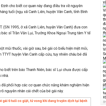
h Định cho biết cơ quan này đang điều tra về nguyên
háng tuổi (ngụ xã Canh Liên, huyện Vân Canh, tỉnh Bình
.T. (SN 1995, ở xã Canh Liên, huyện Vân Canh) đưa con
ng bác sĩ Trần Văn Lụi, Trưởng Khoa Ngoại Trung tâm Y tế
t mũi thuốc, vài giờ sau, bé gái có biểu hiện mệt mỏi,
n TTYT huyện Vân Canh cấp cứu, tuy nhiên cháu bé đã
ho biết trên báo Thanh Niên, bác sĩ Lụi chưa được cấp
i nhà.
 đã phối hợp các cơ quan chức năng khám nghiệm hiện
m rõ nguyên nhân cái chết của bé gái này.
 gái 6 tuổi co giật, tử vong khi đang truyền dịch tại bệnh