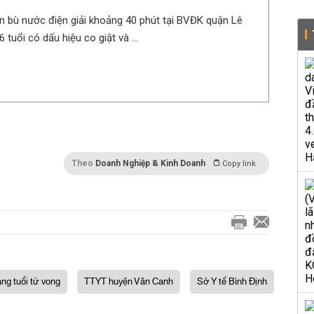
ền bù nước điện giải khoảng 40 phút tại BVĐK quận Lê
6 tuổi có dấu hiệu co giật và ...
Theo
Doanh Nghiệp & Kinh Doanh
Copy link
áng tuổi tử vong
TTYT huyện Vân Canh
Sở Y tế Bình Định