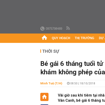
0975798489
QUY HOẠCH
THỊ TRƯỜNG
DỰ 
THỜI SỰ
Bé gái 6 tháng tuổi t
khám không phép của
Minh Tuệ (T/h)
08:50 | 18/10/2018
Vài giờ sau khi tiêm tại n
Vân Canh, bé gái 6 tháng tu