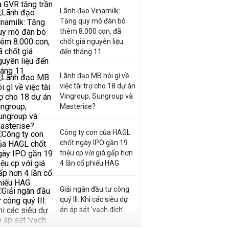
Lãnh đạo Vinamilk:
Tăng quy mô đàn bò
thêm 8.000 con, đã
chốt giá nguyên liệu
đến tháng 11
Lãnh đạo MB nói gì về
việc tài trợ cho 18 dự án
Vingroup, Sungroup và
Masterise?
Công ty con của HAGL
chốt ngày IPO gần 19
triệu cp với giá gấp hơn
4 lần cổ phiếu HAG
Giải ngân đầu tư công
quý III: Khi các siêu dự
án áp sát 'vạch đích'