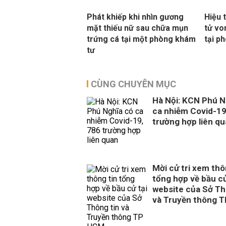
Phát khiếp khi nhìn gương
Hiệu 
mặt thiếu nữ sau chữa mụn
tử vo
trứng cá tại một phòng khám
tại p
tư
CÙNG CHUYÊN MỤC
Hà Nội: KCN Phú N
ca nhiễm Covid-19
trường hợp liên q
Mời cử tri xem thô
tổng hợp về bầu cử
website của Sở Th
và Truyền thông 