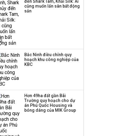
đến Shark Tam, Khải Silk: Ai
triển quỹ hưu trí: Từ tiết
cũng muốn lấn sân bất động
kiệm gia đình thành
sản
nguồn cấp vốn dài hạn
và kinh nghiệm từ
Malaysia
Bắc Ninh điều chỉnh quy
hoạch khu công nghiệp của
KBC
Hơn 49ha đất gần Bãi
Trường quy hoạch cho dự
án Phú Quốc Housing và
bóng dáng của MIK Group