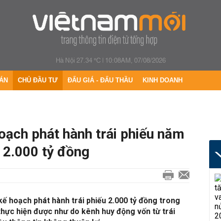
Hà Nội 27.34 °C
|
10:08AM, 07/08/2026
ÁN
CHỦ ĐẦU TƯ
ĐẤU GIÁ - ĐẤU THẦU
KINH DOANH
oạch phát hành trái phiếu năm
 2.000 tỷ đồng
kế hoạch phát hành trái phiếu 2.000 tỷ đồng trong
hực hiện được như do kênh huy động vốn từ trái