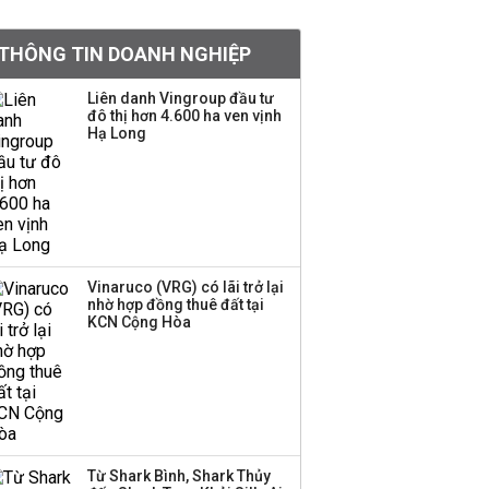
BIDV sắp phát hành
THÔNG TIN DOANH NGHIỆP
gần 500 triệu cổ phiếu,
tăng vốn lên gần
Liên danh Vingroup đầu tư
77.800 tỷ
đô thị hơn 4.600 ha ven vịnh
Hạ Long
Dàn lãnh đạo GenZ nhà
Vingroup,
Techcombank,
VPBank, PC1: Người
nắm 10.000 tỷ đồng cổ
phiếu, người làm chủ
Vinaruco (VRG) có lãi trở lại
tịch ở tuổi 27
nhờ hợp đồng thuê đất tại
KCN Cộng Hòa
Lãnh đạo Vinamilk:
Tăng quy mô đàn bò
thêm 8.000 con, đã
chốt giá nguyên liệu
đến tháng 11
Từ Shark Bình, Shark Thủy
Việt Nam muốn phát