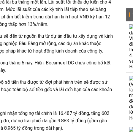
 lãi ba tháng một lần. Lãi suất tối thiểu dự kiến cho 4
Mức lãi suất của các kỳ tính lãi tiếp theo sẽ bằng
̉n phẩm tiết kiệm trung dài hạn linh hoạt VNĐ kỳ hạn 12
hông thấp hơn 13%/năm.
́u sẽ đến từ nguồn thu từ dự án đầu tư xây dựng và kinh
nghiệp Bàu Bàng mở rộng, các dự án khác thuộc
p pháp khác từ hoạt động kinh doanh của công ty.
trong tháng 6 này. Hiện, Becamex IDC chưa công bố kết
này.
ộ số tiền thu được từ đợt phát hành trên sẽ được sử
hoặc toàn bộ số tiền gốc và lãi đến hạn của các khoản
y ghi nhận tổng nợ tài chính là 16.487 tỷ đồng, tăng 602
g đó, dư nợ trái phiếu là gần 9.883 tỷ đồng (gồm gần
à 8.965 tỷ đồng trong dài hạn).