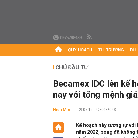
0975798489
QUY HOẠCH
THỊ TRƯỜNG
DỰ 
CHỦ ĐẦU TƯ
Becamex IDC lên kế h
nay với tổng mệnh giá
Hiền Minh
07:15 | 22/06/2023
Kế hoạch này tương tự với 
năm 2022, song đã không t