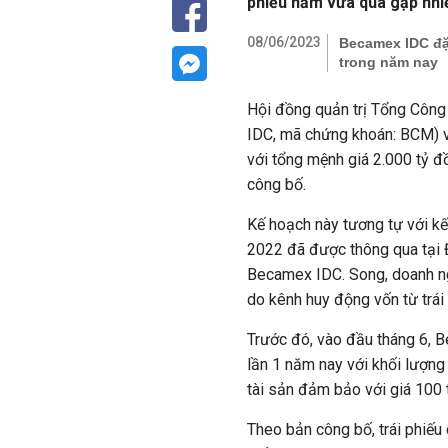
phiếu năm vừa qua gặp nhiề
08/06/2023
Becamex IDC đặt
trong năm nay
Hội đồng quản trị Tổng Công
IDC, mã chứng khoán: BCM) vừ
với tổng mệnh giá 2.000 tỷ 
công bố.
Kế hoạch này tương tự với kế
2022 đã được thông qua tại 
Becamex IDC. Song, doanh ng
do kênh huy động vốn từ trái
Trước đó, vào đầu tháng 6, 
lần 1 năm nay với khối lượng 
tài sản đảm bảo với giá 100 
Theo bản công bố, trái phiếu