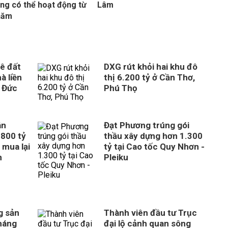
ng có thể hoạt động từ
Lâm
năm
ê đất
DXG rút khỏi hai khu đô
à liền
thị 6.200 tỷ ở Cần Thơ,
 Đức
Phú Thọ
ân
Đạt Phương trúng gói
800 tỷ
thầu xây dựng hơn 1.300
 mua lại
tỷ tại Cao tốc Quy Nhơn -
n
Pleiku
g sản
Thành viên đầu tư Trục
tháng
đại lộ cảnh quan sông