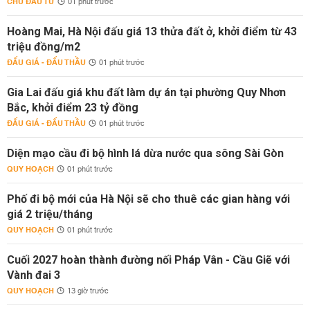
CHỦ ĐẦU TƯ
01 phút trước
Hoàng Mai, Hà Nội đấu giá 13 thửa đất ở, khởi điểm từ 43
triệu đồng/m2
ĐẤU GIÁ - ĐẤU THẦU
01 phút trước
Gia Lai đấu giá khu đất làm dự án tại phường Quy Nhơn
Bắc, khởi điểm 23 tỷ đồng
ĐẤU GIÁ - ĐẤU THẦU
01 phút trước
Diện mạo cầu đi bộ hình lá dừa nước qua sông Sài Gòn
QUY HOẠCH
01 phút trước
Phố đi bộ mới của Hà Nội sẽ cho thuê các gian hàng với
giá 2 triệu/tháng
QUY HOẠCH
01 phút trước
Cuối 2027 hoàn thành đường nối Pháp Vân - Cầu Giẽ với
Vành đai 3
QUY HOẠCH
13 giờ trước