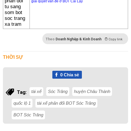
giải quyết vấn đề ở BOT Cai Lậy
Theo
Doanh Nghiệp & Kinh Doanh
Copy link
THỜI SỰ
0
Chia sẻ
tài xế
Sóc Trăng
huyện Châu Thành
Tag:
quốc lộ 1
tài xế phản đối BOT Sóc Trăng
BOT Sóc Trăng