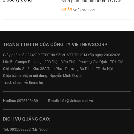
Ninh giao chủ đầu tư cho CTCP...
DỰ ÁN
13 giờ trước
TRANG TTĐTTH CỦA CÔNG TY VIETNEWSCORP
Giấy phép số 3324/GP-TTĐT do Sở VH&TT TPHCM cấp ngày 20/3/2026
Lầu 5 - Compa Building - 293 Điện Biên Phủ - Phường Gia Định - TP.HCM
Chi nhánh:
Số 5 - Khu 38A Trần Phú - Phường Ba Đình - TP. Hà Nội
Chịu trách nhiệm nội dung:
Nguyễn Minh Quyết
Trách nhiệm về thông tin
Hotline:
0975798489
Email:
info@vietnammoi.vn
DỊCH VỤ QUẢNG CÁO:
Tel:
0931589222 (Ms Ngọc)