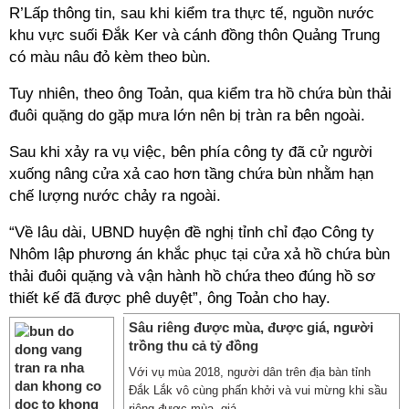
R’Lấp thông tin, sau khi kiểm tra thực tế, nguồn nước
khu vực suối Đắk Ker và cánh đồng thôn Quảng Trung
có màu nâu đỏ kèm theo bùn.
Tuy nhiên, theo ông Toản, qua kiểm tra hồ chứa bùn thải
đuôi quặng do gặp mưa lớn nên bị tràn ra bên ngoài.
Sau khi xảy ra vụ việc, bên phía công ty đã cử người
xuống nâng cửa xả cao hơn tầng chứa bùn nhằm hạn
chế lượng nước chảy ra ngoài.
“Về lâu dài, UBND huyện đề nghị tỉnh chỉ đạo Công ty
Nhôm lập phương án khắc phục tại cửa xả hồ chứa bùn
thải đuôi quặng và vận hành hồ chứa theo đúng hồ sơ
thiết kế đã được phê duyệt”, ông Toản cho hay.
Sâu riêng được mùa, được giá, người
trồng thu cả tỷ đồng
Với vụ mùa 2018, người dân trên địa bàn tỉnh
Đắk Lắk vô cùng phấn khởi và vui mừng khi sầu
riêng được mùa, giá ...