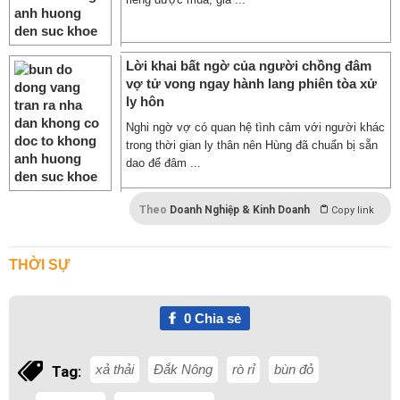
Lời khai bất ngờ của người chồng đâm
vợ tử vong ngay hành lang phiên tòa xử
ly hôn
Nghi ngờ vợ có quan hệ tình cảm với người khác
trong thời gian ly thân nên Hùng đã chuẩn bị sẵn
dao để đâm ...
Theo
Doanh Nghiệp & Kinh Doanh
Copy link
THỜI SỰ
0
Chia sẻ
xả thải
Đắk Nông
rò rỉ
bùn đỏ
Tag: