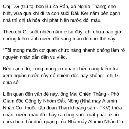
Chị T.G (trú tại bon Bu Za Ráh, xã Nghĩa Thắng) cho
biết, vừa qua khi đi ra con suối Đắk Ker nằm bên cạnh
nhà thì chị tá hỏa khi phát hiện nước đổi màu.
Theo chị G. suốt nhiều năm ở tại đây, chị chưa bao giờ
chứng kiến cảnh nước đổi sang màu đỏ như thế này.
“Tôi mong muốn cơ quan chức năng nhanh chóng làm rõ
nguyên nhân dẫn đến vụ việc.
Bên cạnh đó, cũng mong cơ quan chức năng kiểm tra
xem nguồn nước này có nhiễm độc hay không”, chị G.
chia sẻ.
Liên quan đến vấn đề này, ông Mai Chiến Thắng - Phó
Giám đốc Công ty Nhôm Đắk Nông (Nhà máy Alumin
Nhân Cơ, thuộc tập đoàn Than khoáng sản - TKV) thừa
nhận, nước màu đỏ chảy ra dòng suối xuất phát từ hồ
chứa bùn thải đuôi quặng của Nhà máy Alumin Nhân Cơ.