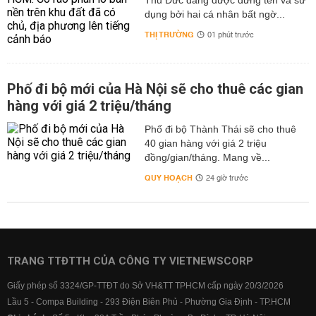
Thủ Đức đang được đứng tên và sử
dụng bởi hai cá nhân bất ngờ...
THỊ TRƯỜNG
01 phút trước
Phố đi bộ mới của Hà Nội sẽ cho thuê các gian
hàng với giá 2 triệu/tháng
Phố đi bộ Thành Thái sẽ cho thuê
40 gian hàng với giá 2 triệu
đồng/gian/tháng. Mang về...
QUY HOẠCH
24 giờ trước
TRANG TTĐTTH CỦA CÔNG TY VIETNEWSCORP
Giấy phép số 3324/GP-TTĐT do Sở VH&TT TPHCM cấp ngày 20/3/2026
Lầu 5 - Compa Building - 293 Điện Biên Phủ - Phường Gia Định - TP.HCM