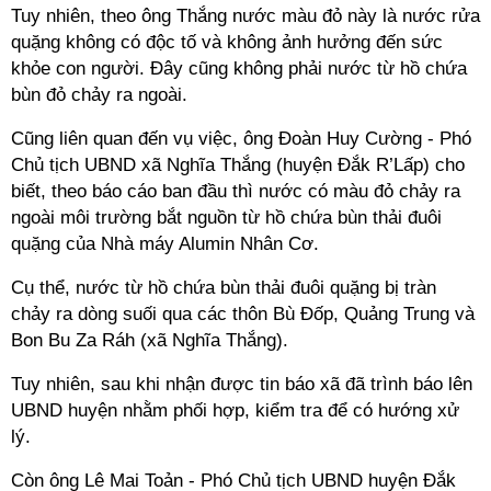
Tuy nhiên, theo ông Thắng nước màu đỏ này là nước rửa
quặng không có độc tố và không ảnh hưởng đến sức
khỏe con người. Đây cũng không phải nước từ hồ chứa
bùn đỏ chảy ra ngoài.
Cũng liên quan đến vụ việc, ông Đoàn Huy Cường - Phó
Chủ tịch UBND xã Nghĩa Thắng (huyện Đắk R’Lấp) cho
biết, theo báo cáo ban đầu thì nước có màu đỏ chảy ra
ngoài môi trường bắt nguồn từ hồ chứa bùn thải đuôi
quặng của Nhà máy Alumin Nhân Cơ.
Cụ thể, nước từ hồ chứa bùn thải đuôi quặng bị tràn
chảy ra dòng suối qua các thôn Bù Đốp, Quảng Trung và
Bon Bu Za Ráh (xã Nghĩa Thắng).
Tuy nhiên, sau khi nhận được tin báo xã đã trình báo lên
UBND huyện nhằm phối hợp, kiểm tra để có hướng xử
lý.
Còn ông Lê Mai Toản - Phó Chủ tịch UBND huyện Đắk