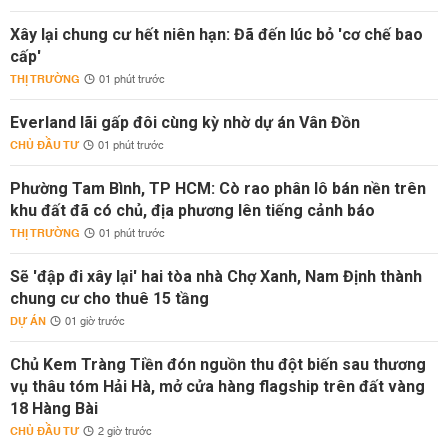
Xây lại chung cư hết niên hạn: Đã đến lúc bỏ 'cơ chế bao
cấp'
THỊ TRƯỜNG
01 phút trước
Everland lãi gấp đôi cùng kỳ nhờ dự án Vân Đồn
CHỦ ĐẦU TƯ
01 phút trước
Phường Tam Bình, TP HCM: Cò rao phân lô bán nền trên
khu đất đã có chủ, địa phương lên tiếng cảnh báo
THỊ TRƯỜNG
01 phút trước
Sẽ 'đập đi xây lại' hai tòa nhà Chợ Xanh, Nam Định thành
chung cư cho thuê 15 tầng
DỰ ÁN
01 giờ trước
Chủ Kem Tràng Tiền đón nguồn thu đột biến sau thương
vụ thâu tóm Hải Hà, mở cửa hàng flagship trên đất vàng
18 Hàng Bài
CHỦ ĐẦU TƯ
2 giờ trước