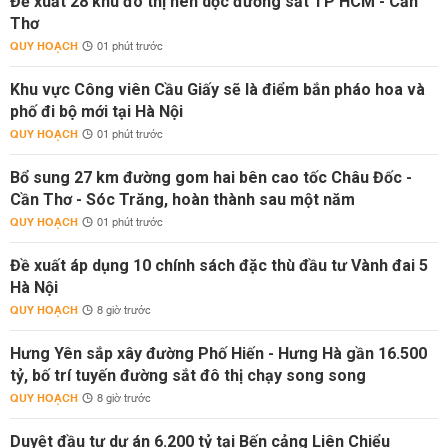
Đề xuất 28 khu đô thị nén dọc đường sắt TP HCM - Cần
Thơ
QUY HOẠCH
01 phút trước
Khu vực Công viên Cầu Giấy sẽ là điểm bắn pháo hoa và
phố đi bộ mới tại Hà Nội
QUY HOẠCH
01 phút trước
Bổ sung 27 km đường gom hai bên cao tốc Châu Đốc -
Cần Thơ - Sóc Trăng, hoàn thành sau một năm
QUY HOẠCH
01 phút trước
Đề xuất áp dụng 10 chính sách đặc thù đầu tư Vành đai 5
Hà Nội
QUY HOẠCH
8 giờ trước
Hưng Yên sắp xây đường Phố Hiến - Hưng Hà gần 16.500
tỷ, bố trí tuyến đường sắt đô thị chạy song song
QUY HOẠCH
8 giờ trước
Duyệt đầu tư dự án 6.200 tỷ tại Bến cảng Liên Chiểu