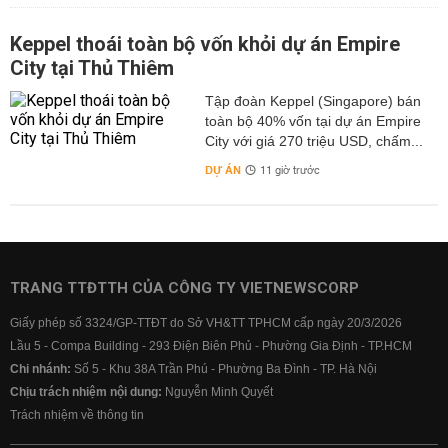
Keppel thoái toàn bộ vốn khỏi dự án Empire
City tại Thủ Thiêm
Tập đoàn Keppel (Singapore) bán
toàn bộ 40% vốn tại dự án Empire
City với giá 270 triệu USD, chấm...
DỰ ÁN
11 giờ trước
TRANG TTĐTTH CỦA CÔNG TY VIETNEWSCORP
Giấy phép số 3324/GP-TTĐT do Sở VH&TT TPHCM cấp ngày 20/3/2026
Lầu 5 - Compa Building - 293 Điện Biên Phủ - Phường Gia Định - TP.HCM
Chi nhánh:
Số 5 - Khu 38A Trần Phú - Phường Ba Đình - TP. Hà Nội
Chịu trách nhiệm nội dung:
Nguyễn Minh Quyết
Trách nhiệm về thông tin