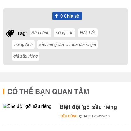
0
Chia sẻ
Sầu riêng
nông sản
Đắk Lắk
Tag:
Trang Anh
sầu riêng được mùa được giá
giá sầu riêng
CÓ THỂ BẠN QUAN TÂM
Biệt đội 'gõ' sầu riêng
TIÊU DÙNG
14:39 | 23/09/2019