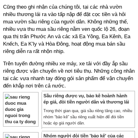
Cũng theo ghi nhận của chúng tôi, tại các nhà vườn
nhiều thương lái ra vào tấp nập để đặt cọc tiền và hỏi
mua vườn sầu riêng của người dân. Không những thế,
nhiều vựa thu mua sầu riêng nằm ven quốc lộ 26, đoạn
qua thị trấn Phước An và các xã Ea Yông, Ea Kênh, Ea
Knếch, Ea K’ly và Hòa Đông, hoạt động mua bán sầu
riêng diễn ra rất nhộn nhịp.
Trên tuyến đường nhiều xe máy, xe tải với đầy ắp sầu
riêng được vận chuyển về nơi tiêu thụ. Những công nhân
tại các vựa nhanh tay đóng gói sản phẩm để vận chuyển
đến khắp nơi trên cả nước.
Sầu riêng được vụ, bảo kê hoành hành
ép giá, đòi tiền người dân và thương lái
Trong thời gian qua, giá sầu riêng tăng cao, nhiều
nhóm “bảo kê” sầu riêng xuất hiện để đòi tiền
hoặc ép giá người dân.
Nhóm người đòi tiền 'bảo kê' của các