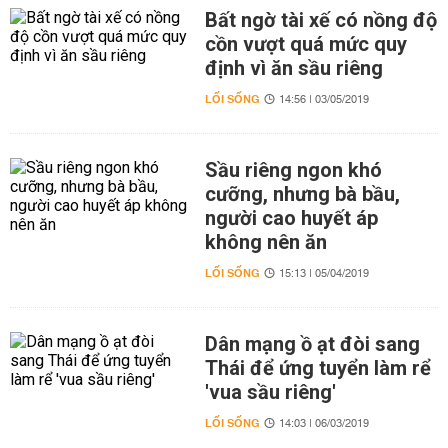
Bất ngờ tài xế có nồng độ
cồn vượt quá mức quy
định vì ăn sầu riêng
LỐI SỐNG
14:56 | 03/05/2019
Sầu riêng ngon khó
cưỡng, nhưng bà bầu,
người cao huyết áp
không nên ăn
LỐI SỐNG
15:13 | 05/04/2019
Dân mạng ồ ạt đòi sang
Thái để ứng tuyển làm rể
'vua sầu riêng'
LỐI SỐNG
14:03 | 06/03/2019